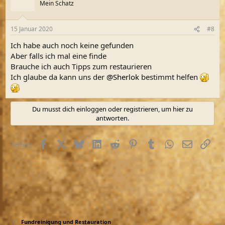
Mein Schatz
15 Januar 2020
#8
Ich habe auch noch keine gefunden
Aber falls ich mal eine finde
Brauche ich auch Tipps zum restaurieren
Ich glaube da kann uns der
@Sherlok
bestimmt helfen
Du musst dich einloggen oder registrieren, um hier zu
antworten.
Facebook
X (Twitter)
Bluesky
LinkedIn
Reddit
Pinterest
Tumblr
WhatsApp
E-Mail
Link
Teilen:
Fundreinigung und Restauration