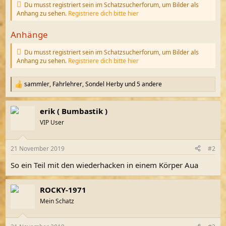
Du musst registriert sein im Schatzsucherforum, um Bilder als
Anhang zu sehen.
Registriere dich bitte hier
Anhänge
Du musst registriert sein im Schatzsucherforum, um Bilder als
Anhang zu sehen.
Registriere dich bitte hier
sammler
,
Fahrlehrer
,
Sondel Herby
und 5 andere
R
e
a
erik ( Bumbastik )
k
t
VIP User
i
o
n
21 November 2019
#2
e
n
So ein Teil mit den wiederhacken in einem Körper Aua
:
ROCKY-1971
Mein Schatz