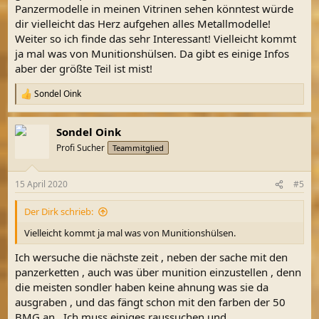
Panzermodelle in meinen Vitrinen sehen könntest würde
dir vielleicht das Herz aufgehen alles Metallmodelle!
Weiter so ich finde das sehr Interessant! Vielleicht kommt
ja mal was von Munitionshülsen. Da gibt es einige Infos
aber der größte Teil ist mist!
Sondel Oink
R
e
a
Sondel Oink
k
t
Profi Sucher
Teammitglied
i
o
n
15 April 2020
#5
e
n
Der Dirk schrieb:
:
Vielleicht kommt ja mal was von Munitionshülsen.
Ich wersuche die nächste zeit , neben der sache mit den
panzerketten , auch was über munition einzustellen , denn
die meisten sondler haben keine ahnung was sie da
ausgraben , und das fängt schon mit den farben der 50
BMG an . Ich muss einiges raussuchen und