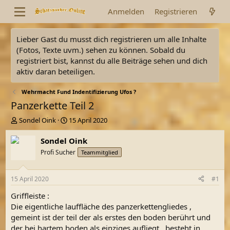
Anmelden
Registrieren
Lieber Gast du musst dich registrieren um alle Inhalte
(Fotos, Texte uvm.) sehen zu können. Sobald du
registriert bist, kannst du alle Beiträge sehen und dich
aktiv daran beteiligen.
Wehrmacht Fund Indentifizierung Ufos ?
Panzerkette Teil 2
E
E
Sondel Oink
15 April 2020
r
r
s
s
Sondel Oink
t
t
Profi Sucher
Teammitglied
e
e
l
l
l
l
15 April 2020
#1
e
t
r
a
Griffleiste :
m
Die eigentliche lauffläche des panzerkettengliedes ,
gemeint ist der teil der als erstes den boden berührt und
der bei hartem boden als einziges aufliegt , besteht in