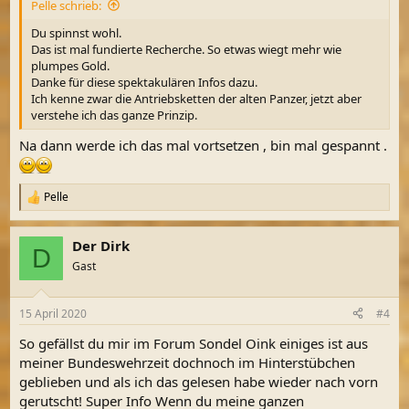
Pelle schrieb:
:
Du spinnst wohl.
Das ist mal fundierte Recherche. So etwas wiegt mehr wie
plumpes Gold.
Danke für diese spektakulären Infos dazu.
Ich kenne zwar die Antriebsketten der alten Panzer, jetzt aber
verstehe ich das ganze Prinzip.
Na dann werde ich das mal vortsetzen , bin mal gespannt .
Pelle
R
e
a
Der Dirk
k
D
t
Gast
i
o
n
15 April 2020
#4
e
n
So gefällst du mir im Forum Sondel Oink einiges ist aus
:
meiner Bundeswehrzeit dochnoch im Hinterstübchen
geblieben und als ich das gelesen habe wieder nach vorn
gerutscht! Super Info Wenn du meine ganzen