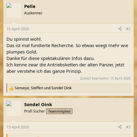
a
Pelle
k
t
Auskenner
i
o
n
15 April 2020
#2
e
n
Du spinnst wohl.
:
Das ist mal fundierte Recherche. So etwas wiegt mehr wie
plumpes Gold.
Danke für diese spektakulären Infos dazu.
Ich kenne zwar die Antriebsketten der alten Panzer, jetzt
aber verstehe ich das ganze Prinzip.
Zuletzt bearbeitet:
15 April 2020
Senseye
,
Steffen
und
Sondel Oink
R
e
a
Sondel Oink
k
t
Profi Sucher
Teammitglied
i
o
n
15 April 2020
#3
e
n