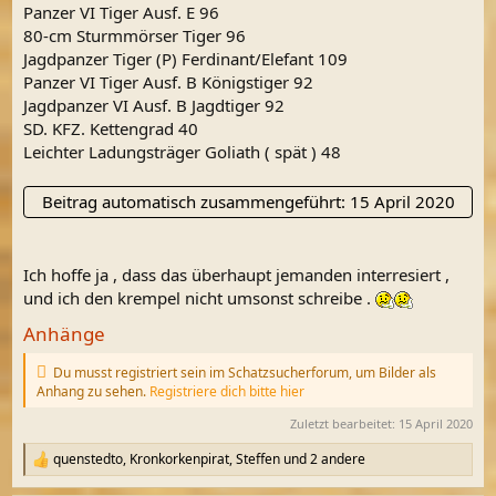
Panzer VI Tiger Ausf. E 96
80-cm Sturmmörser Tiger 96
Jagdpanzer Tiger (P) Ferdinant/Elefant 109
Panzer VI Tiger Ausf. B Königstiger 92
Jagdpanzer VI Ausf. B Jagdtiger 92
SD. KFZ. Kettengrad 40
Leichter Ladungsträger Goliath ( spät ) 48
Beitrag automatisch zusammengeführt:
15 April 2020
Ich hoffe ja , dass das überhaupt jemanden interresiert ,
und ich den krempel nicht umsonst schreibe .
Anhänge
Du musst registriert sein im Schatzsucherforum, um Bilder als
Anhang zu sehen.
Registriere dich bitte hier
Zuletzt bearbeitet:
15 April 2020
quenstedto
,
Kronkorkenpirat
,
Steffen
und 2 andere
R
e