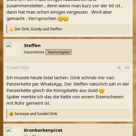
zusammenstellen , denn wenn man kurz vor der 60 ist ,
dann hat man schon einiges vergessen . Wird aber
gemacht . Verrsprochen
Der Dirk
,
Goody
und
Steffen
R
e
a
Steffen
k
t
Hausmeista
Teammitglied
i
o
n
15 April 2020
#6
e
n
Ich musste heute total lachen. Oink schrieb mir von
:
Panzerkette per WhatsApp. Der Steffen natürlich sah in der
Panzerkette gleich die Königskette aus Gold
Später merkte ich das die Kette von einem Eisenschwein
mit Rohr gemeint ist.
Senseye
und
Sondel Oink
R
e
a
Kronkorkenpirat
k
t