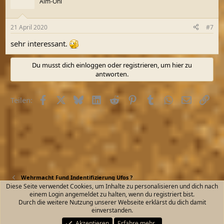
Alm-Öhi
i
o
n
21 April 2020
#7
e
n
sehr interessant.
:
Du musst dich einloggen oder registrieren, um hier zu
antworten.
Facebook
X (Twitter)
Bluesky
LinkedIn
Reddit
Pinterest
Tumblr
WhatsApp
E-Mail
Link
Teilen:
Wehrmacht Fund Indentifizierung Ufos ?
Diese Seite verwendet Cookies, um Inhalte zu personalisieren und dich nach
einem Login angemeldet zu halten, wenn du registriert bist.
Kontakt
Nutzungsbedingungen
Datenschutz
Durch die weitere Nutzung unserer Webseite erklärst du dich damit
Hilfe und Impressum
Start
R
einverstanden.
S
S
Akzeptieren
Erfahre mehr…