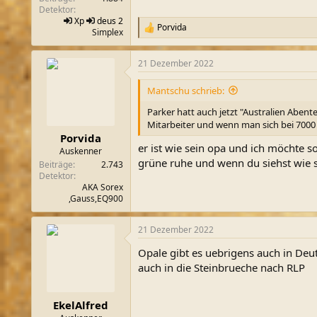
Detektor
Xp
deus 2
Porvida
R
Simplex
e
a
21 Dezember 2022
k
t
i
Mantschu schrieb:
o
n
Parker hatt auch jetzt "Australien Abente
e
Mitarbeiter und wenn man sich bei 7000 un
n
Porvida
:
er ist wie sein opa und ich möchte 
Auskenner
grüne ruhe und wenn du siehst wie s
Beiträge
2.743
Detektor
AKA Sorex
,Gauss,EQ900
21 Dezember 2022
Opale gibt es uebrigens auch in Deu
auch in die Steinbrueche nach RLP
EkelAlfred