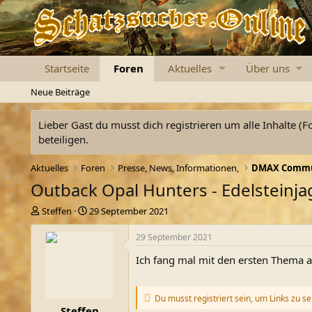
Startseite
Foren
Aktuelles
Über uns
Neue Beiträge
Lieber Gast du musst dich registrieren um alle Inhalte (F
beteiligen.
Aktuelles
Foren
Presse, News, Informationen,
DMAX Communi
Outback Opal Hunters - Edelsteinjag
E
E
Steffen
29 September 2021
r
r
s
s
29 September 2021
t
t
Ich fang mal mit den ersten Thema a
e
e
l
l
l
l
e
t
Du musst registriert sein, um Links zu s
Steffen
r
a