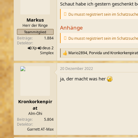
o
Schaut habe ich gestern geschenkt 
n
e
Du musst registriert sein im Schatzsuch
n
Markus
:
Herr der Ringe
Anhänge
Teammitglied
Beiträge
1.884
Du musst registriert sein im Schatzsuch
Detektor
Xp
deus 2
Simplex
Mario2894
,
Porvida
und
Kronkorkenpirat
R
e
a
20 Dezember 2022
k
t
ja, der macht was her
i
o
n
e
n
Kronkorkenpir
:
at
Alm-Öhi
Beiträge
5.804
Detektor
Garrett AT-Max