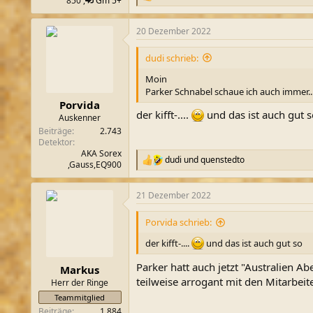
850 ,
Gm 5+
e
a
20 Dezember 2022
k
t
i
dudi schrieb:
o
n
Moin
e
Parker Schnabel schaue ich auch immer...
n
Porvida
:
der kifft-....
und das ist auch gut s
Auskenner
Beiträge
2.743
Detektor
AKA Sorex
dudi
und
quenstedto
R
,Gauss,EQ900
e
a
21 Dezember 2022
k
t
i
Porvida schrieb:
o
n
der kifft-....
und das ist auch gut so
e
n
Parker hatt auch jetzt "Australien Ab
Markus
:
teilweise arrogant mit den Mitarbeite
Herr der Ringe
Teammitglied
Beiträge
1.884