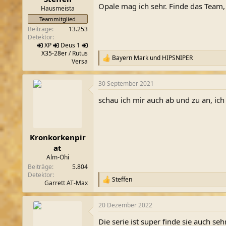
Opale mag ich sehr. Finde das Team, w
m
Hausmeista
Teammitglied
Beiträge
13.253
Detektor
XP
Deus 1
X35-28er
/ Rutus
Bayern Mark
und
HIPSNIPER
R
Versa
e
a
30 September 2021
k
t
schau ich mir auch ab und zu an, ic
i
o
n
e
n
Kronkorkenpir
:
at
Alm-Öhi
Beiträge
5.804
Detektor
Steffen
R
Garrett AT-Max
e
a
20 Dezember 2022
k
t
Die serie ist super finde sie auch seh
i