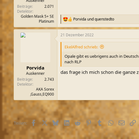
Auskenner
Beiträge
2.071
Detektor
Golden Mask 5+ SE
Porvida
und
quenstedto
R
Platinum
e
a
21 Dezember 2022
k
t
i
EkelAlfred schrieb:
o
n
Opale gibt es uebrigens auch in Deutsch
e
nach RLP
n
Porvida
:
das frage ich mich schon die ganze ze
Auskenner
Beiträge
2.743
Detektor
AKA Sorex
,Gauss,EQ900
Facebook
X (Twitter)
Bluesky
LinkedIn
Reddit
Pinterest
Tumblr
WhatsApp
E-Mail
L
Teilen: