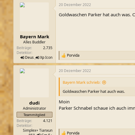
20 Dezember 2022
Goldwaschen Parker hat auch was. O
Bayern Mark
Alles Buddler
Beiträge
2.735
Detektor
Porvida
R
Deus
,
Xp
Icon
e
a
20 Dezember 2022
k
t
i
Bayern Mark schrieb:
o
n
Goldwaschen Parker hat auch was.
e
n
Moin
dudi
:
Parker Schnabel schaue ich auch imme
Administrator
Teammitglied
Beiträge
4.121
Detektor
Simplex+ Tianxun
Porvida
R