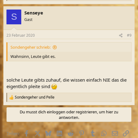
e
a
Senseye
k
S
t
Gast
i
o
n
23 Februar 2020
#9
e
n
Sondengeher schrieb:
:
Wahnsinn, Leute gibt es.
solche Leute gibts zuhauf, die wissen einfach NIE das die
eigentlich pleite sind
Sondengeher
und
Pelle
R
e
a
Du musst dich einloggen oder registrieren, um hier zu
k
antworten.
t
i
o
Facebook
X (Twitter)
Bluesky
LinkedIn
Reddit
Pinterest
Tumblr
WhatsApp
E-Mail
Link
Teilen:
n