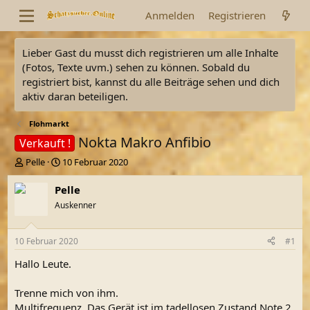
Anmelden
Registrieren
Lieber Gast du musst dich registrieren um alle Inhalte
(Fotos, Texte uvm.) sehen zu können. Sobald du
registriert bist, kannst du alle Beiträge sehen und dich
aktiv daran beteiligen.
Flohmarkt
Nokta Makro Anfibio
Verkauft !
E
E
Pelle
10 Februar 2020
r
r
s
s
Pelle
t
t
Auskenner
e
e
l
l
l
l
10 Februar 2020
#1
e
t
r
a
Hallo Leute.
m
Trenne mich von ihm.
Multifrequenz. Das Gerät ist im tadellosen Zustand Note 2.