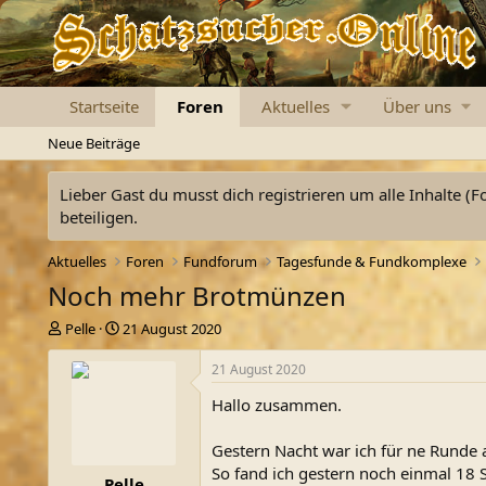
Startseite
Foren
Aktuelles
Über uns
Neue Beiträge
Lieber Gast du musst dich registrieren um alle Inhalte (F
beteiligen.
Aktuelles
Foren
Fundforum
Tagesfunde & Fundkomplexe
Noch mehr Brotmünzen
E
E
Pelle
21 August 2020
r
r
s
s
21 August 2020
t
t
Hallo zusammen.
e
e
l
l
l
l
Gestern Nacht war ich für ne Runde 
e
t
So fand ich gestern noch einmal 18 S
Pelle
r
a