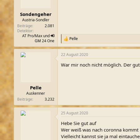
n
e
n
Sondengeher
:
Austria-Sondler
Beiträge
2.081
Detektor
AT Pro/Max und
Pelle
R
GM
24 One
e
a
22 August 2020
k
t
War mir noch nicht möglich. Der gut
i
o
n
e
n
Pelle
:
Auskenner
Beiträge
3.232
25 August 2020
Hebe Sie gut auf
Wer weiß was nach coronna kommt
Vielleicht kannst sie ja mal eintauche