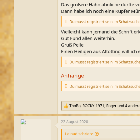
Das größere Hahn ähnliche dürfte vo
Dann habe ich noch eine Kupfer Münze
Du musst registriert sein im Schatzsuch
Vielleicht kann jemand die Schrift e
Gut Fund allen weiterhin.
Gruß Pelle
Einen Heiligen aus Altötting will ich
Du musst registriert sein im Schatzsuch
Anhänge
Du musst registriert sein im Schatzsuch
ThoBo
,
ROCKY-1971
,
Roger
und 4 ander
R
e
a
22 August 2020
k
t
i
Leinad schrieb:
o