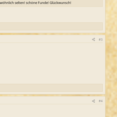
wöhnlich selten! schöne Funde! Glückwunsch!
#3
#4