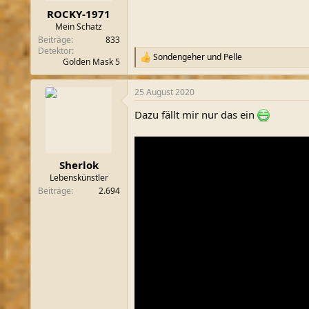
ROCKY-1971
Mein Schatz
Beiträge
833
Detektor
Sondengeher
und
Pelle
R
Golden Mask 5
e
a
25 August 2020
k
t
Dazu fällt mir nur das ein
i
o
n
e
n
Sherlok
:
Lebenskünstler
Beiträge
2.694