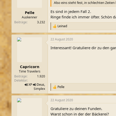
n
Also eins steht fest, in schlechten Zeit
e
n
Es sind in jedem Fall 2.
Pelle
:
Ringe finde ich immer öfter. Schön d
Auskenner
Beiträge
3.232
Leinad
R
e
a
22 August 2020
k
t
Interessant! Gratuliere dir zu den g
i
o
n
e
n
Capricorn
:
Time Travelers
Beiträge
1.920
Detektor
XP
Deus
,
Pelle
R
Simplex
e
a
22 August 2020
k
t
Gratuliere zu deinen Funden.
i
o
Warst schon in der der Bäckerei?