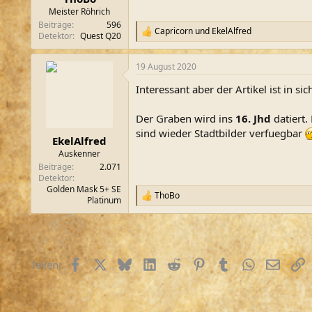
m
Meister Röhrich
Beiträge
596
Capricorn
und
EkelAlfred
R
Detektor
Quest Q20
e
a
19 August 2020
k
t
Interessant aber der Artikel ist in sic
i
o
n
Der Graben wird ins
16. Jhd
datiert.
e
sind wieder Stadtbilder verfuegbar
n
EkelAlfred
:
Auskenner
Beiträge
2.071
Detektor
Golden Mask 5+ SE
ThoBo
R
Platinum
e
a
k
t
i
Facebook
X (Twitter)
Bluesky
LinkedIn
Reddit
Pinterest
Tumblr
WhatsApp
E-Mail
L
Teilen:
o
n
e
n
: