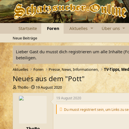
Startseite
Foren
Aktuelles
Über uns
Neue Beiträge
Lieber Gast du musst dich registrieren um alle Inhalte (F
beteiligen.
Aktuelles
Foren
Presse, News, Informationen,
Neues aus dem "Pott"
E
E
ThoBo
19 August 2020
r
r
s
s
19 August 2020
t
t
e
e
Du musst registriert sein, um Links zu s
l
l
l
l
e
t
ThoBo
r
a