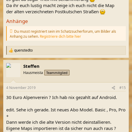
Da ihr euch lustig macht zeige ich euch nicht die Map
der alten verzeichneten Postkutschen Straßen
Anhänge
Du musst registriert sein im Schatzsucherforum, um Bilder als
Anhang zu sehen.
Registriere dich bitte hier
quenstedto
R
e
a
Steffen
k
t
Hausmeista
Teammitglied
i
o
n
4 November 2019
#15
e
n
30 Euro Alpenverein ? Ich hab nix gezahlt auf Android.
:
edit. Sehe ich gerade. Ist neues Abo Model. Basic , Pro, Pro
+
Dann werde ich die alte Version nicht deinstallieren.
Eigene Maps importieren ist da sicher nun auch raus ?