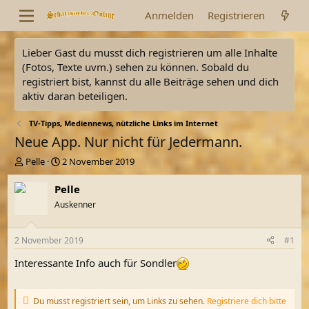
Anmelden
Registrieren
Lieber Gast du musst dich registrieren um alle Inhalte
(Fotos, Texte uvm.) sehen zu können. Sobald du
registriert bist, kannst du alle Beiträge sehen und dich
aktiv daran beteiligen.
TV-Tipps, Mediennews, nützliche Links im Internet
Neue App. Nur nicht für Jedermann.
E
E
Pelle
2 November 2019
r
r
s
s
Pelle
t
t
Auskenner
e
e
l
l
l
l
2 November 2019
#1
e
t
r
a
Interessante Info auch für Sondler
m
Du musst registriert sein, um Links zu sehen.
Registriere dich bitte