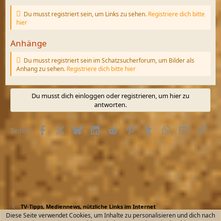
Du musst registriert sein, um Links zu sehen.
Registriere dich bitte
hier
Anhänge
Du musst registriert sein im Schatzsucherforum, um Bilder als
Anhang zu sehen.
Registriere dich bitte hier
Du musst dich einloggen oder registrieren, um hier zu
antworten.
Facebook
X (Twitter)
Bluesky
LinkedIn
Reddit
Pinterest
Tumblr
WhatsApp
E-Mail
Link
Teilen:
TV-Tipps, Mediennews, nützliche Links im Internet
Diese Seite verwendet Cookies, um Inhalte zu personalisieren und dich nach