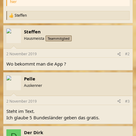
hier
Steffen
R
e
a
Steffen
k
t
Hausmeista
Teammitglied
i
o
n
2 November 2019
#2
e
n
Wo bekommt man die App ?
:
Pelle
Auskenner
2 November 2019
#3
Steht im Text.
Ich glaube 5 Bundesländer geben das gratis.
Der Dirk