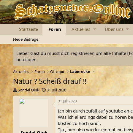
Startseite
Foren
Aktuelles
Über uns
Neue Beiträge
Lieber Gast du musst dich registrieren um alle Inhalte (F
beteiligen.
Aktuelles
Foren
Offtopic
Laberecke
Natur ? Scheiß drauf !!
E
E
Sondel Oink
31 Juli 2020
r
r
s
s
31 Juli 2020
t
t
Ich bin durch zufall auf youtube an 
e
e
l
l
Was ich allerdings dabei zu hören be
l
l
kosten zu hoch sind .
e
t
Tja , hier also wieder einmal ein be
Sondel Oink
r
a