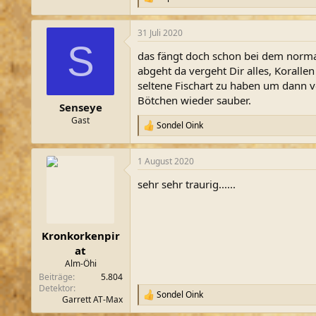
R
e
a
31 Juli 2020
k
S
t
das fängt doch schon bei dem norma
i
o
abgeht da vergeht Dir alles, Korall
n
seltene Fischart zu haben um dann v
e
Bötchen wieder sauber.
n
Senseye
:
Gast
Sondel Oink
R
e
a
1 August 2020
k
t
sehr sehr traurig......
i
o
n
e
n
Kronkorkenpir
:
at
Alm-Öhi
Beiträge
5.804
Detektor
Sondel Oink
R
Garrett AT-Max
e