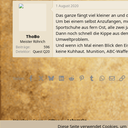
a
1 August 2020
k
t
Das ganze fängt viel kleiner an und 
i
o
Um bei einem selbst Anzufangen, mü
n
Sportschuhe aus fern Ost, alle zwei
e
Dann noch schnell die Kippe aus dem 
n
ThoBo
Umweltproblem.
:
Meister Röhrich
Und wenn ich Mal einen Blick den Eis
Beiträge
596
keine Kuhhaut. Munition, ABC-Waffen
Detektor
Quest Q20
Facebook
X (Twitter)
Bluesky
LinkedIn
Reddit
Pinterest
Tumblr
WhatsApp
E-Mail
L
Teilen:
Aktuelles
Foren
Offtopic
Laberecke
Diese Seite verwendet Cookies, um I