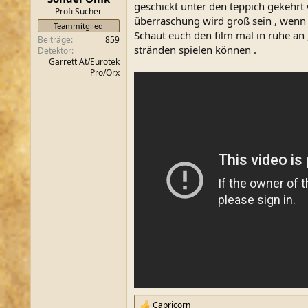
geschickt unter den teppich gekehrt 
m
Profi Sucher
überraschung wird groß sein , wenn 
Teammitglied
Schaut euch den film mal in ruhe an 
Beiträge
859
stränden spielen können .
Detektor
Garrett At/Eurotek
Pro/Orx
Capricorn