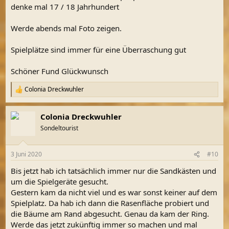
denke mal 17 / 18 Jahrhundert
Werde abends mal Foto zeigen.
Spielplätze sind immer für eine Überraschung gut
Schöner Fund Glückwunsch
Colonia Dreckwuhler
R
e
a
Colonia Dreckwuhler
k
t
Sondeltourist
i
o
n
3 Juni 2020
#10
e
n
Bis jetzt hab ich tatsächlich immer nur die Sandkästen und
:
um die Spielgeräte gesucht.
Gestern kam da nicht viel und es war sonst keiner auf dem
Spielplatz. Da hab ich dann die Rasenfläche probiert und
die Bäume am Rand abgesucht. Genau da kam der Ring.
Werde das jetzt zukünftig immer so machen und mal