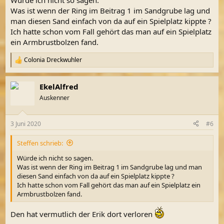
Würde ich nicht so sagen.
Was ist wenn der Ring im Beitrag 1 im Sandgrube lag und
man diesen Sand einfach von da auf ein Spielplatz kippte ?
Ich hatte schon vom Fall gehört das man auf ein Spielplatz
ein Armbrustbolzen fand.
Colonia Dreckwuhler
R
e
a
EkelAlfred
k
t
Auskenner
i
o
n
3 Juni 2020
#6
e
n
Steffen schrieb:
:
Würde ich nicht so sagen.
Was ist wenn der Ring im Beitrag 1 im Sandgrube lag und man
diesen Sand einfach von da auf ein Spielplatz kippte ?
Ich hatte schon vom Fall gehört das man auf ein Spielplatz ein
Armbrustbolzen fand.
Den hat vermutlich der Erik dort verloren