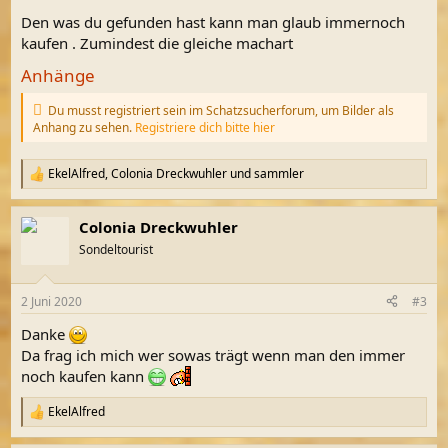
Den was du gefunden hast kann man glaub immernoch
kaufen . Zumindest die gleiche machart
Anhänge
Du musst registriert sein im Schatzsucherforum, um Bilder als
Anhang zu sehen.
Registriere dich bitte hier
EkelAlfred
,
Colonia Dreckwuhler
und
sammler
R
e
a
Colonia Dreckwuhler
k
t
Sondeltourist
i
o
n
2 Juni 2020
#3
e
n
Danke
:
Da frag ich mich wer sowas trägt wenn man den immer
noch kaufen kann
EkelAlfred
R
e