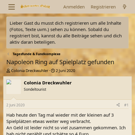
Anmelden
Registrieren
Lieber Gast du musst dich registrieren um alle Inhalte
(Fotos, Texte uvm.) sehen zu können. Sobald du
registriert bist, kannst du alle Beiträge sehen und dich
aktiv daran beteiligen.
Tagesfunde & Fundkomplexe
Napoleon Ring auf Spielplatz gefunden
E
E
Colonia Dreckwuhler
2 Juni 2020
r
r
s
s
Colonia Dreckwuhler
t
t
Sondeltourist
e
e
l
l
l
l
2 Juni 2020
#1
e
t
r
a
Hab heute den Tag mal wieder mit der kleinen auf 3
m
Spielplätzen etwas weiter weg verbracht.
An Geld ist leider nicht so viel zusammen gekommen. Ich
hab nicht gezählt und schätze so 4 Euro.