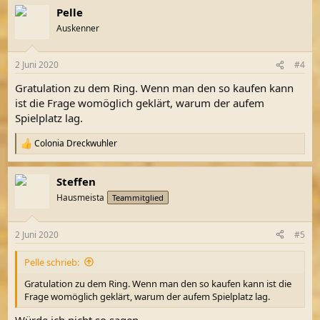
a
Pelle
k
t
Auskenner
i
o
n
2 Juni 2020
#4
e
n
Gratulation zu dem Ring. Wenn man den so kaufen kann
:
ist die Frage womöglich geklärt, warum der aufem
Spielplatz lag.
Colonia Dreckwuhler
R
e
a
Steffen
k
t
Hausmeista
Teammitglied
i
o
n
2 Juni 2020
#5
e
n
Pelle schrieb:
:
Gratulation zu dem Ring. Wenn man den so kaufen kann ist die
Frage womöglich geklärt, warum der aufem Spielplatz lag.