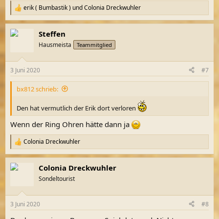
erik ( Bumbastik )
und
Colonia Dreckwuhler
R
e
a
Steffen
k
t
Hausmeista
Teammitglied
i
o
n
3 Juni 2020
#7
e
n
bx812 schrieb:
:
Den hat vermutlich der Erik dort verloren
Wenn der Ring Ohren hätte dann ja
Colonia Dreckwuhler
R
e
a
Colonia Dreckwuhler
k
t
Sondeltourist
i
o
n
3 Juni 2020
#8
e
n