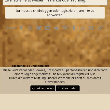
Du musst dich einloggen oder registrieren, um hier zu
antworten.
Facebook
X (Twitter)
Bluesky
LinkedIn
Reddit
Pinterest
Tumblr
WhatsApp
E-Mail
Link
Teilen:
Tagesfunde & Fundkomplexe
Diese Seite verwendet Cookies, um Inhalte zu personalisieren und dich nach
einem Login angemeldet zu halten, wenn du registriert bist.
Kontakt
Nutzungsbedingungen
Datenschutz
Durch die weitere Nutzung unserer Webseite erklärst du dich damit
Hilfe und Impressum
Start
R
einverstanden.
S
S
Akzeptieren
Erfahre mehr…
®
Community platform by XenForo
© 2010-2026 XenForo Ltd.