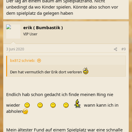
Der lag an einem Baum am Spielplatzrand. Nicht
:
unbedingt da wo Kinder spielen. Könnte also schon vor
dem spielplatz da gelegen haben
erik ( Bumbastik )
VIP User
3 Juni 2020
#9
bx812 schrieb:
Den hat vermutlich der Erik dort verloren
Endlich hab schon gedacht ich finde meinen Ring nie
wieder
wann kann ich in
abholen
Mein ältester Fund auf einem Spielplatz war eine schnalle