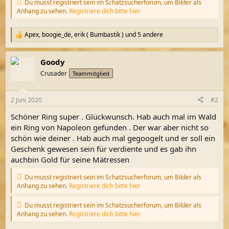
Du musst registriert sein im Schatzsucherforum, um Bilder als
Anhang zu sehen.
Registriere dich bitte hier
Apex
,
boogie_de
,
erik ( Bumbastik )
und 5 andere
R
e
a
Goody
k
t
Crusader
Teammitglied
i
o
n
2 Juni 2020
#2
e
n
Schöner Ring super . Glückwunsch. Hab auch mal im Wald
:
ein Ring von Napoleon gefunden . Der war aber nicht so
schön wie deiner . Hab auch mal gegoogelt und er soll ein
Geschenk gewesen sein für verdiente und es gab ihn
auchbin Gold für seine Mätressen
Du musst registriert sein im Schatzsucherforum, um Bilder als
Anhang zu sehen.
Registriere dich bitte hier
Du musst registriert sein im Schatzsucherforum, um Bilder als
Anhang zu sehen.
Registriere dich bitte hier