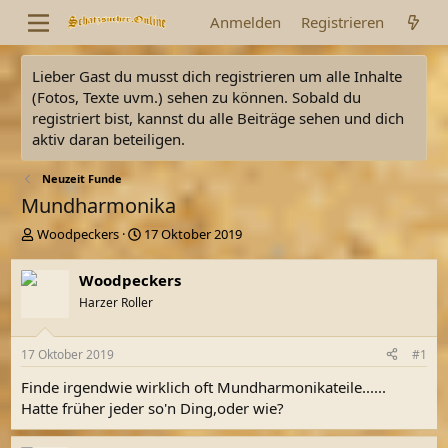
Anmelden
Registrieren
Lieber Gast du musst dich registrieren um alle Inhalte
(Fotos, Texte uvm.) sehen zu können. Sobald du
registriert bist, kannst du alle Beiträge sehen und dich
aktiv daran beteiligen.
Neuzeit Funde
Mundharmonika
E
E
Woodpeckers
17 Oktober 2019
r
r
s
s
Woodpeckers
t
t
Harzer Roller
e
e
l
l
l
l
17 Oktober 2019
#1
e
t
r
a
Finde irgendwie wirklich oft Mundharmonikateile......
m
Hatte früher jeder so'n Ding,oder wie?