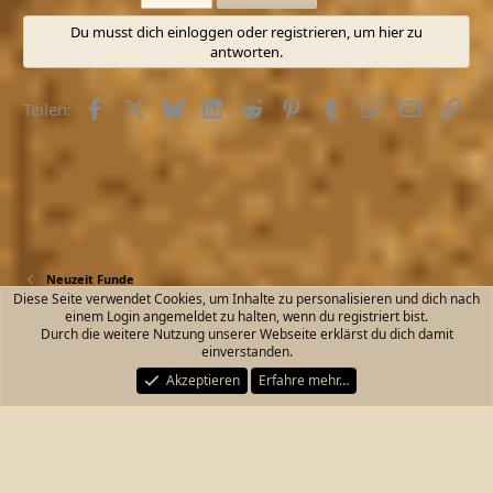
Du musst dich einloggen oder registrieren, um hier zu
antworten.
Facebook
X (Twitter)
Bluesky
LinkedIn
Reddit
Pinterest
Tumblr
WhatsApp
E-Mail
Link
Teilen:
Neuzeit Funde
Diese Seite verwendet Cookies, um Inhalte zu personalisieren und dich nach
einem Login angemeldet zu halten, wenn du registriert bist.
Kontakt
Nutzungsbedingungen
Datenschutz
Durch die weitere Nutzung unserer Webseite erklärst du dich damit
Hilfe und Impressum
Start
R
einverstanden.
S
S
Akzeptieren
Erfahre mehr…
®
Community platform by XenForo
© 2010-2026 XenForo Ltd.