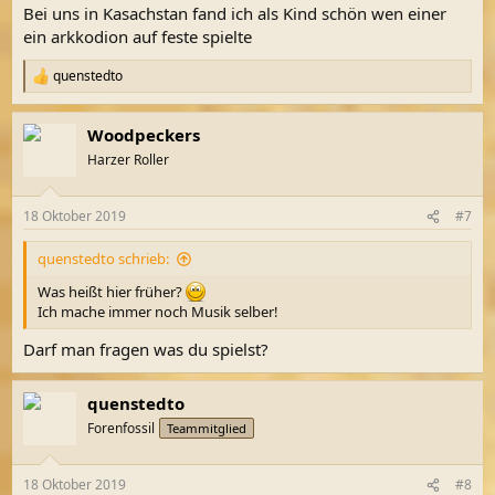
n
Bei uns in Kasachstan fand ich als Kind schön wen einer
:
ein arkkodion auf feste spielte
quenstedto
R
e
a
Woodpeckers
k
t
Harzer Roller
i
o
n
18 Oktober 2019
#7
e
n
quenstedto schrieb:
:
Was heißt hier früher?
Ich mache immer noch Musik selber!
Darf man fragen was du spielst?
quenstedto
Forenfossil
Teammitglied
18 Oktober 2019
#8