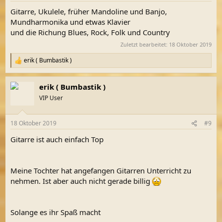
Gitarre, Ukulele, früher Mandoline und Banjo,
Mundharmonika und etwas Klavier
und die Richung Blues, Rock, Folk und Country
Zuletzt bearbeitet:
18 Oktober 2019
erik ( Bumbastik )
R
e
a
erik ( Bumbastik )
k
t
VIP User
i
o
n
18 Oktober 2019
#9
e
n
Gitarre ist auch einfach Top
:
Meine Tochter hat angefangen Gitarren Unterricht zu
nehmen. Ist aber auch nicht gerade billig
Solange es ihr Spaß macht