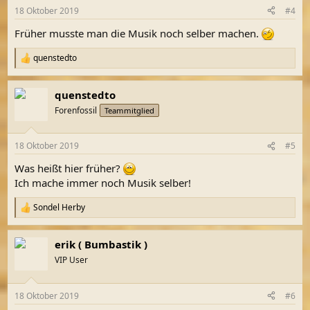
18 Oktober 2019
#4
Früher musste man die Musik noch selber machen.
quenstedto
R
e
a
quenstedto
k
t
Forenfossil
Teammitglied
i
o
n
18 Oktober 2019
#5
e
n
Was heißt hier früher?
:
Ich mache immer noch Musik selber!
Sondel Herby
R
e
a
erik ( Bumbastik )
k
t
VIP User
i
o
n
18 Oktober 2019
#6
e