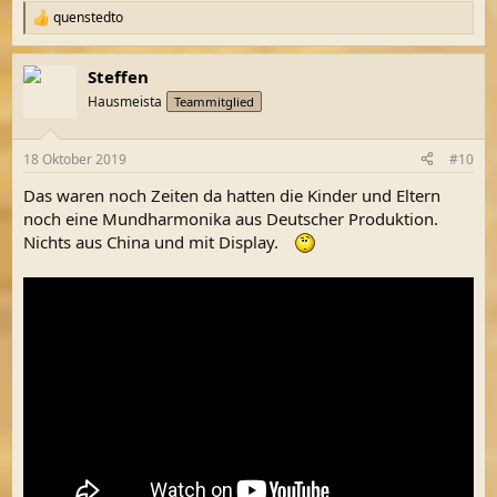
quenstedto
R
e
a
Steffen
k
t
Hausmeista
Teammitglied
i
o
n
18 Oktober 2019
#10
e
n
Das waren noch Zeiten da hatten die Kinder und Eltern
:
noch eine Mundharmonika aus Deutscher Produktion.
Nichts aus China und mit Display.