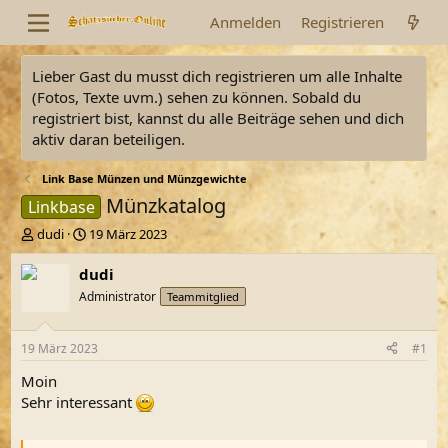
Anmelden
Registrieren
Lieber Gast du musst dich registrieren um alle Inhalte
(Fotos, Texte uvm.) sehen zu können. Sobald du
registriert bist, kannst du alle Beiträge sehen und dich
aktiv daran beteiligen.
Link Base Münzen und Münzgewichte
Münzkatalog
Linkbase
E
E
dudi
19 März 2023
r
r
s
s
dudi
t
t
Administrator
Teammitglied
e
e
l
l
l
l
19 März 2023
#1
e
t
r
a
Moin
m
Sehr interessant