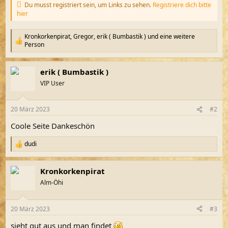
Du musst registriert sein, um Links zu sehen.
Registriere dich bitte
hier
Kronkorkenpirat
,
Gregor
,
erik ( Bumbastik )
und eine weitere
R
Person
e
a
k
erik ( Bumbastik )
t
VIP User
i
o
n
e
20 März 2023
#2
n
Coole Seite Dankeschön
:
dudi
R
e
a
Kronkorkenpirat
k
t
Alm-Öhi
i
o
n
20 März 2023
#3
e
n
sieht gut aus und man findet