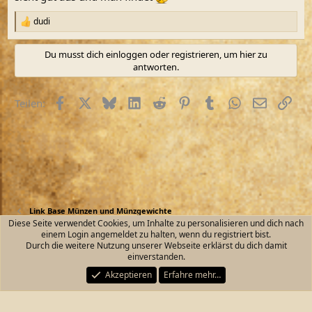
:
dudi
R
e
a
Du musst dich einloggen oder registrieren, um hier zu
k
antworten.
t
i
o
Facebook
X (Twitter)
Bluesky
LinkedIn
Reddit
Pinterest
Tumblr
WhatsApp
E-Mail
Link
Teilen:
n
e
n
:
Link Base Münzen und Münzgewichte
Diese Seite verwendet Cookies, um Inhalte zu personalisieren und dich nach
einem Login angemeldet zu halten, wenn du registriert bist.
Kontakt
Nutzungsbedingungen
Datenschutz
Durch die weitere Nutzung unserer Webseite erklärst du dich damit
Hilfe und Impressum
Start
R
einverstanden.
S
S
Akzeptieren
Erfahre mehr…
®
Community platform by XenForo
© 2010-2026 XenForo Ltd.