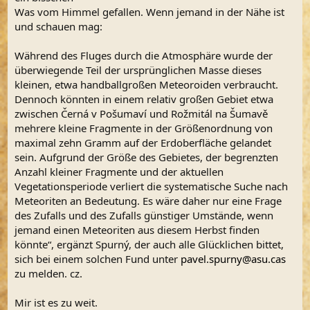
Was vom Himmel gefallen. Wenn jemand in der Nähe ist
und schauen mag:
Während des Fluges durch die Atmosphäre wurde der
überwiegende Teil der ursprünglichen Masse dieses
kleinen, etwa handballgroßen Meteoroiden verbraucht.
Dennoch könnten in einem relativ großen Gebiet etwa
zwischen Černá v Pošumaví und Rožmitál na Šumavě
mehrere kleine Fragmente in der Größenordnung von
maximal zehn Gramm auf der Erdoberfläche gelandet
sein. Aufgrund der Größe des Gebietes, der begrenzten
Anzahl kleiner Fragmente und der aktuellen
Vegetationsperiode verliert die systematische Suche nach
Meteoriten an Bedeutung. Es wäre daher nur eine Frage
des Zufalls und des Zufalls günstiger Umstände, wenn
jemand einen Meteoriten aus diesem Herbst finden
könnte“, ergänzt Spurný, der auch alle Glücklichen bittet,
sich bei einem solchen Fund unter
pavel.spurny@asu.cas
zu melden. cz.
Mir ist es zu weit.