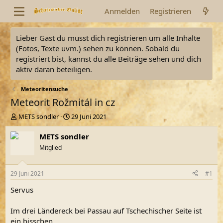
Anmelden
Registrieren
Lieber Gast du musst dich registrieren um alle Inhalte
(Fotos, Texte uvm.) sehen zu können. Sobald du
registriert bist, kannst du alle Beiträge sehen und dich
aktiv daran beteiligen.
Meteoritensuche
Meteorit Rožmitál in cz
E
E
METS sondler
29 Juni 2021
r
r
s
s
METS sondler
t
t
Mitglied
e
e
l
l
l
l
29 Juni 2021
#1
e
t
r
a
Servus
m
Im drei Ländereck bei Passau auf Tschechischer Seite ist
ein bisschen