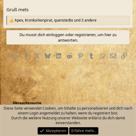
Gruß mets
Apex
,
Kronkorkenpirat
,
quenstedto
und 3 andere
R
e
a
Du musst dich einloggen oder registrieren, um hier zu
k
antworten.
t
i
o
Facebook
X (Twitter)
Bluesky
LinkedIn
Reddit
Pinterest
Tumblr
WhatsApp
E-Mail
Link
Teilen:
n
e
n
:
Meteoritensuche
Diese Seite verwendet Cookies, um Inhalte zu personalisieren und dich nach
einem Login angemeldet zu halten, wenn du registriert bist.
Kontakt
Nutzungsbedingungen
Datenschutz
Durch die weitere Nutzung unserer Webseite erklärst du dich damit
Hilfe und Impressum
Start
R
einverstanden.
S
S
Akzeptieren
Erfahre mehr…
®
Community platform by XenForo
© 2010-2026 XenForo Ltd.