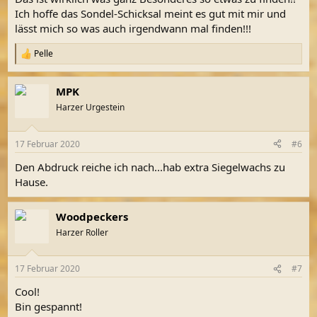
Ich hoffe das Sondel-Schicksal meint es gut mit mir und
lässt mich so was auch irgendwann mal finden!!!
Pelle
R
e
a
MPK
k
t
Harzer Urgestein
i
o
n
17 Februar 2020
#6
e
n
Den Abdruck reiche ich nach...hab extra Siegelwachs zu
:
Hause.
Woodpeckers
Harzer Roller
17 Februar 2020
#7
Cool!
Bin gespannt!