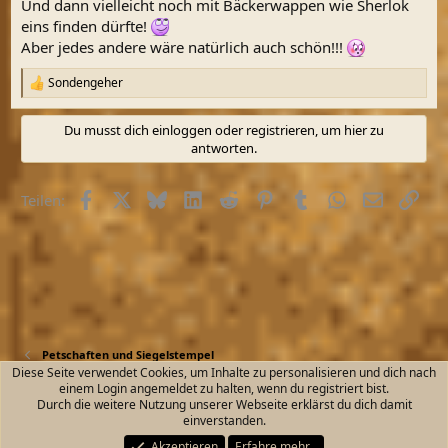
Und dann vielleicht noch mit Bäckerwappen wie Sherlok
eins finden dürfte!
Aber jedes andere wäre natürlich auch schön!!!
Sondengeher
R
e
a
Du musst dich einloggen oder registrieren, um hier zu
k
antworten.
t
i
o
Facebook
X (Twitter)
Bluesky
LinkedIn
Reddit
Pinterest
Tumblr
WhatsApp
E-Mail
Link
Teilen:
n
e
n
:
Petschaften und Siegelstempel
Diese Seite verwendet Cookies, um Inhalte zu personalisieren und dich nach
einem Login angemeldet zu halten, wenn du registriert bist.
Kontakt
Nutzungsbedingungen
Datenschutz
Durch die weitere Nutzung unserer Webseite erklärst du dich damit
Hilfe und Impressum
Start
R
einverstanden.
S
S
Akzeptieren
Erfahre mehr…