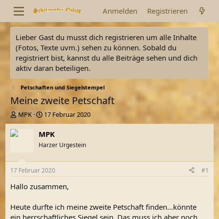
Anmelden
Registrieren
Lieber Gast du musst dich registrieren um alle Inhalte
(Fotos, Texte uvm.) sehen zu können. Sobald du
registriert bist, kannst du alle Beiträge sehen und dich
aktiv daran beteiligen.
Petschaften und Siegelstempel
Meine zweite Petschaft
E
E
MPK
17 Februar 2020
r
r
s
s
MPK
t
t
Harzer Urgestein
e
e
l
l
l
l
17 Februar 2020
#1
e
t
r
a
Hallo zusammen,
m
Heute durfte ich meine zweite Petschaft finden...könnte
ein herrschaftliches Siegel sein. Das muss ich aber noch