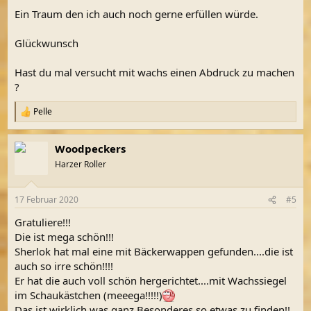
Ein Traum den ich auch noch gerne erfüllen würde.
Glückwunsch
Hast du mal versucht mit wachs einen Abdruck zu machen
?
Pelle
R
e
a
Woodpeckers
k
t
Harzer Roller
i
o
n
17 Februar 2020
#5
e
n
Gratuliere!!!
:
Die ist mega schön!!!
Sherlok hat mal eine mit Bäckerwappen gefunden....die ist
auch so irre schön!!!!
Er hat die auch voll schön hergerichtet....mit Wachssiegel
im Schaukästchen (meeega!!!!!)
Das ist wirklich was ganz Besonderes so etwas zu finden!!