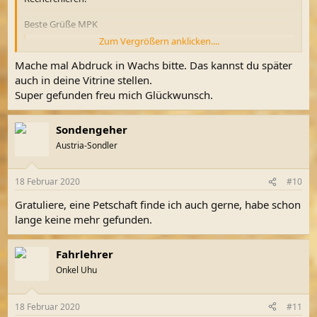
Beste Grüße MPK
Zum Vergrößern anklicken....
Du musst registriert sein im Schatzsucherforum, um Bilder
als Anhang zu sehen.
Registriere dich bitte hier
Mache mal Abdruck in Wachs bitte. Das kannst du später
auch in deine Vitrine stellen.
Du musst registriert sein im Schatzsucherforum, um Bilder
Super gefunden freu mich Glückwunsch.
als Anhang zu sehen.
Registriere dich bitte hier
Du musst registriert sein im Schatzsucherforum, um Bilder
Sondengeher
als Anhang zu sehen.
Registriere dich bitte hier
Austria-Sondler
18 Februar 2020
#10
Gratuliere, eine Petschaft finde ich auch gerne, habe schon
lange keine mehr gefunden.
Fahrlehrer
Onkel Uhu
18 Februar 2020
#11