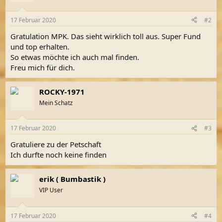
o
n
17 Februar 2020
#2
e
n
Gratulation MPK. Das sieht wirklich toll aus. Super Fund
:
und top erhalten.
So etwas möchte ich auch mal finden.
Freu mich für dich.
ROCKY-1971
Mein Schatz
17 Februar 2020
#3
Gratuliere zu der Petschaft
Ich durfte noch keine finden
erik ( Bumbastik )
VIP User
17 Februar 2020
#4