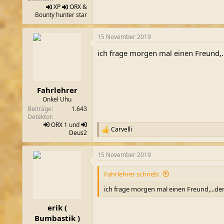
XP
ORX
&
Bounty hunter star
15 November 2019
ich frage morgen mal einen Freund,...
Fahrlehrer
Onkel Uhu
Beiträge
1.643
Detektor
ORX
1 und
Carvelli
R
Deus2
e
a
15 November 2019
k
t
i
Fahrlehrer schrieb:
o
n
ich frage morgen mal einen Freund,...der 
e
n
erik (
:
Bumbastik )