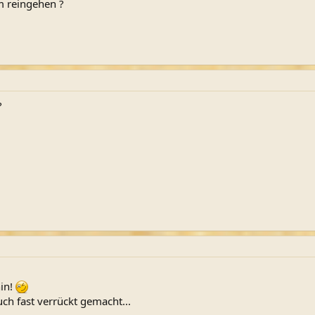
 reingehen ?
?
hin!
ch fast verrückt gemacht...