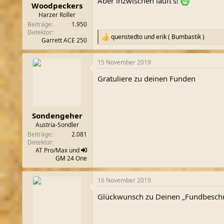
Aber inzwischen läuft's!
Woodpeckers
Harzer Roller
Beiträge
1.950
Detektor
quenstedto
und
erik ( Bumbastik )
R
Garrett ACE 250
e
a
15 November 2019
k
t
Gratuliere zu deinen Funden
i
o
n
e
n
Sondengeher
:
Austria-Sondler
Beiträge
2.081
Detektor
AT Pro/Max und
GM
24 One
16 November 2019
Glückwunsch zu Deinen „Fundbeschre