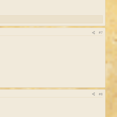
#7
#8