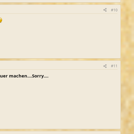
#10
#11
r machen....Sorry....