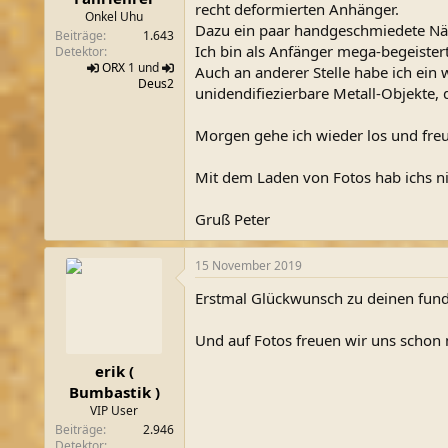
recht deformierten Anhänger.
m
Onkel Uhu
Dazu ein paar handgeschmiedete Näg
Beiträge
1.643
Ich bin als Anfänger mega-begeister
Detektor
ORX
1 und
Auch an anderer Stelle habe ich ein
Deus2
unidendifiezierbare Metall-Objekte
Morgen gehe ich wieder los und freu
Mit dem Laden von Fotos hab ichs nic
Gruß Peter
15 November 2019
Erstmal Glückwunsch zu deinen fun
Und auf Fotos freuen wir uns schon 
erik (
Bumbastik )
VIP User
Beiträge
2.946
Detektor