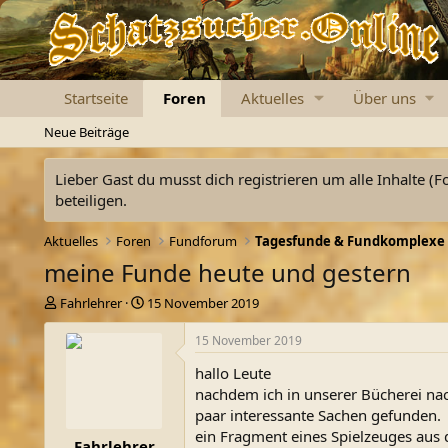
Startseite
Foren
Aktuelles
Über uns
Neue Beiträge
Lieber Gast du musst dich registrieren um alle Inhalte (F
beteiligen.
Aktuelles
Foren
Fundforum
Tagesfunde & Fundkomplexe
meine Funde heute und gestern
E
E
Fahrlehrer
15 November 2019
r
r
s
s
15 November 2019
t
t
hallo Leute
e
e
l
l
nachdem ich in unserer Bücherei nac
l
l
paar interessante Sachen gefunden.
e
t
ein Fragment eines Spielzeuges aus d
Fahrlehrer
r
a