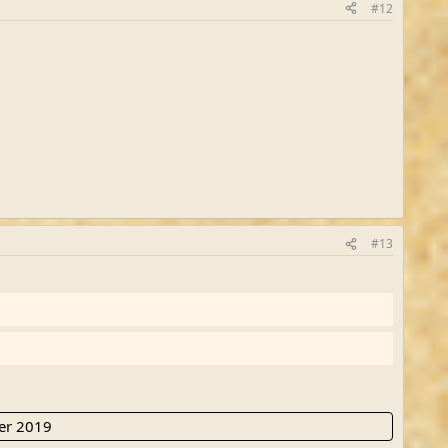
#12
#13
er 2019