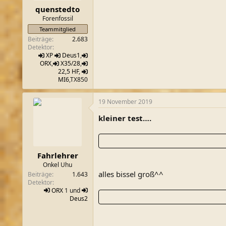
quenstedto
Forenfossil
Teammitglied
Beiträge
2.683
Detektor
XP
Deus1
,
ORX
,
X35/28
,
22,5 HF
,
MI6
,TX850
19 November 2019
kleiner test….
Fahrlehrer
Onkel Uhu
alles bissel groß^^
Beiträge
1.643
Detektor
ORX
1 und
Deus2