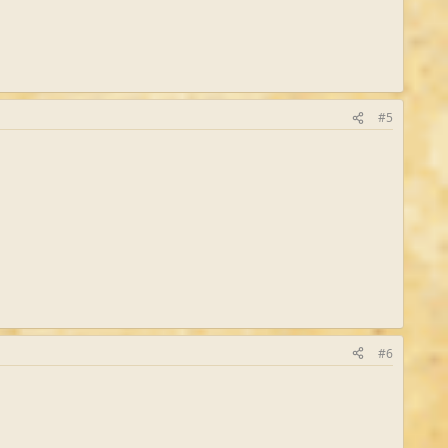
#5
#6