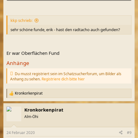
kkp schrieb:
sehr schöne funde, erik - hast den radtacho auch gefunden?
Er war Oberflächen Fund
Anhänge
Du musst registriert sein im Schatzsucherforum, um Bilder als
Anhang zu sehen.
Registriere dich bitte hier
Kronkorkenpirat
R
e
a
Kronkorkenpirat
k
t
Alm-Öhi
i
o
n
24 Februar 2020
#9
e