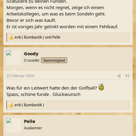
Gratuliere zu deinen Funden.
:
Morgen, wenn es nicht regnet, zeige ich einem
Arbeitskollegen, um was es beim Sondeln geht.
Bevor er sich was kauft.
Er ist voriges Jahr gelinkt worden mit einem Fehlkauf.
erik ( Bumbastik )
und
Pelle
R
e
a
Goody
k
t
Crusader
Teammitglied
i
o
n
22 Februar 2020
#3
e
n
Was für ein Leitwert hatte den der Golfball?
:
Spass, schöne funde . Glückwunsch
erik ( Bumbastik )
R
e
a
Pelle
k
t
Auskenner
i