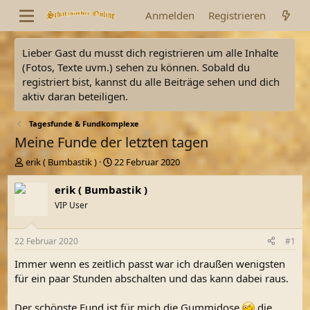
Anmelden
Registrieren
Lieber Gast du musst dich registrieren um alle Inhalte
(Fotos, Texte uvm.) sehen zu können. Sobald du
registriert bist, kannst du alle Beiträge sehen und dich
aktiv daran beteiligen.
Tagesfunde & Fundkomplexe
Meine Funde der letzten tagen
E
E
erik ( Bumbastik )
22 Februar 2020
r
r
s
s
erik ( Bumbastik )
t
t
VIP User
e
e
l
l
l
l
22 Februar 2020
#1
e
t
r
a
Immer wenn es zeitlich passt war ich draußen wenigsten
m
für ein paar Stunden abschalten und das kann dabei raus.
Der schönste Fund ist für mich die Gummidose
die