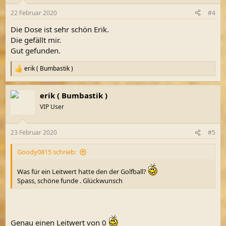
o
n
22 Februar 2020
#4
e
n
Die Dose ist sehr schön Erik.
:
Die gefällt mir.
Gut gefunden.
erik ( Bumbastik )
R
e
a
erik ( Bumbastik )
k
t
VIP User
i
o
n
23 Februar 2020
#5
e
n
Goody0815 schrieb:
:
Was für ein Leitwert hatte den der Golfball?
Spass, schöne funde . Glückwunsch
Genau einen Leitwert von 0