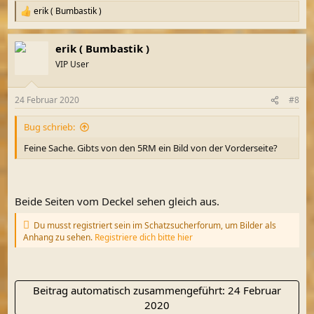
erik ( Bumbastik )
R
e
a
erik ( Bumbastik )
k
t
VIP User
i
o
n
24 Februar 2020
#8
e
n
Bug schrieb:
:
Feine Sache. Gibts von den 5RM ein Bild von der Vorderseite?
Beide Seiten vom Deckel sehen gleich aus.
Du musst registriert sein im Schatzsucherforum, um Bilder als
Anhang zu sehen.
Registriere dich bitte hier
Beitrag automatisch zusammengeführt:
24 Februar
2020