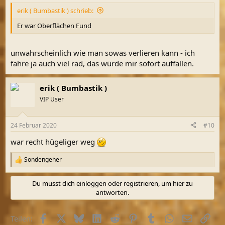
n
erik ( Bumbastik ) schrieb:
:
Er war Oberflächen Fund
unwahrscheinlich wie man sowas verlieren kann - ich
fahre ja auch viel rad, das würde mir sofort auffallen.
erik ( Bumbastik )
VIP User
24 Februar 2020
#10
war recht hügeliger weg
Sondengeher
R
e
a
Du musst dich einloggen oder registrieren, um hier zu
k
antworten.
t
i
o
Facebook
X (Twitter)
Bluesky
LinkedIn
Reddit
Pinterest
Tumblr
WhatsApp
E-Mail
Link
Teilen:
n