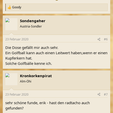
Goody
R
e
a
Sondengeher
k
t
Austria-Sondler
i
o
n
23 Februar 2020
#6
e
n
Die Dose gefällt mir auch sehr.
:
Ein Golfball kann auch einen Leitwert haben,wenn er einen
Kupferkern hat.
Solche Golfbälle kenne ich.
Kronkorkenpirat
Alm-Öhi
23 Februar 2020
#7
sehr schöne funde, erik - hast den radtacho auch
gefunden?