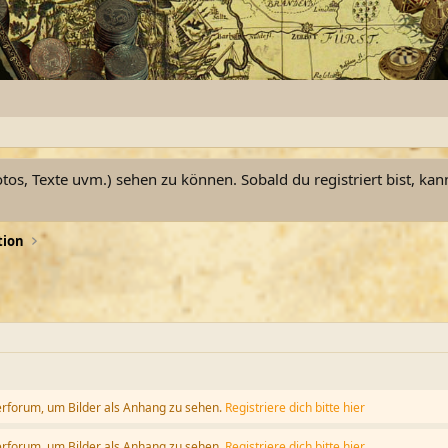
otos, Texte uvm.) sehen zu können. Sobald du registriert bist, kan
tion
erforum, um Bilder als Anhang zu sehen.
Registriere dich bitte hier
erforum, um Bilder als Anhang zu sehen.
Registriere dich bitte hier