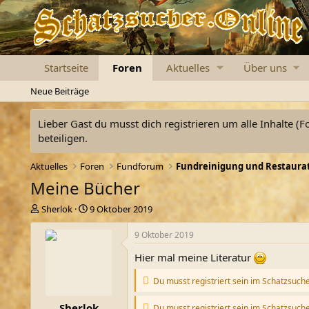
Startseite
Foren
Aktuelles
Über uns
Neue Beiträge
Lieber Gast du musst dich registrieren um alle Inhalte (F
beteiligen.
Aktuelles
Foren
Fundforum
Fundreinigung und Restaura
Meine Bücher
E
E
Sherlok
9 Oktober 2019
r
r
s
s
9 Oktober 2019
t
t
Hier mal meine Literatur
e
e
l
l
Du musst registriert sein im Schatzsuch
l
l
e
t
Sherlok
r
a
Du musst registriert sein im Schatzsuch