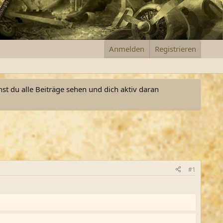
Anmelden
Registrieren
nst du alle Beiträge sehen und dich aktiv daran
#1