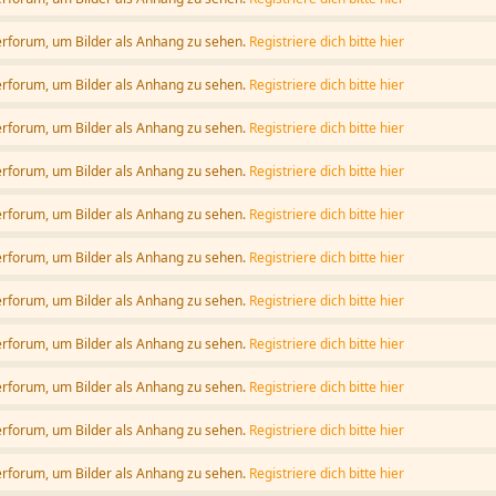
erforum, um Bilder als Anhang zu sehen.
Registriere dich bitte hier
erforum, um Bilder als Anhang zu sehen.
Registriere dich bitte hier
erforum, um Bilder als Anhang zu sehen.
Registriere dich bitte hier
erforum, um Bilder als Anhang zu sehen.
Registriere dich bitte hier
erforum, um Bilder als Anhang zu sehen.
Registriere dich bitte hier
erforum, um Bilder als Anhang zu sehen.
Registriere dich bitte hier
erforum, um Bilder als Anhang zu sehen.
Registriere dich bitte hier
erforum, um Bilder als Anhang zu sehen.
Registriere dich bitte hier
erforum, um Bilder als Anhang zu sehen.
Registriere dich bitte hier
erforum, um Bilder als Anhang zu sehen.
Registriere dich bitte hier
erforum, um Bilder als Anhang zu sehen.
Registriere dich bitte hier