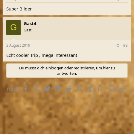
Super Bilder
Gast4
G
Gast
3 August 2019
#8
Echt cooler Trip , mega interessant .
Du musst dich einloggen oder registrieren, um hier zu
antworten.
Facebook
X (Twitter)
Bluesky
LinkedIn
Reddit
Pinterest
Tumblr
WhatsApp
E-Mail
Link
Teilen: