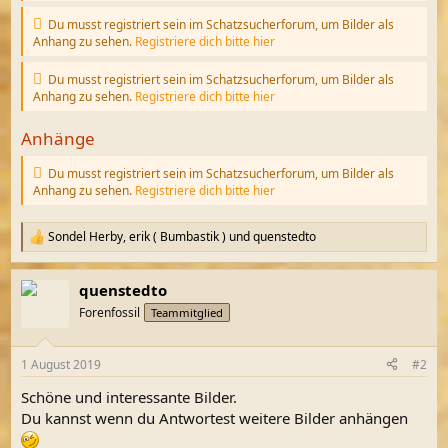
Du musst registriert sein im Schatzsucherforum, um Bilder als
Anhang zu sehen.
Registriere dich bitte hier
Du musst registriert sein im Schatzsucherforum, um Bilder als
Anhang zu sehen.
Registriere dich bitte hier
Anhänge
Du musst registriert sein im Schatzsucherforum, um Bilder als
Anhang zu sehen.
Registriere dich bitte hier
Sondel Herby
,
erik ( Bumbastik )
und
quenstedto
R
e
a
quenstedto
k
t
Forenfossil
Teammitglied
i
o
n
1 August 2019
#2
e
n
Schöne und interessante Bilder.
:
Du kannst wenn du Antwortest weitere Bilder anhängen