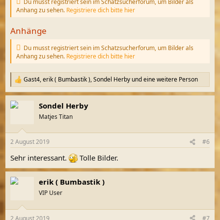
Du musst registriert sein im Schatzsucherforum, um Bilder als
Anhang zu sehen.
Registriere dich bitte hier
Anhänge
Du musst registriert sein im Schatzsucherforum, um Bilder als
Anhang zu sehen.
Registriere dich bitte hier
Gast4
,
erik ( Bumbastik )
,
Sondel Herby
und eine weitere Person
R
e
a
Sondel Herby
k
t
Matjes Titan
i
o
n
2 August 2019
#6
e
n
Sehr interessant.
Tolle Bilder.
:
erik ( Bumbastik )
VIP User
2 August 2019
#7