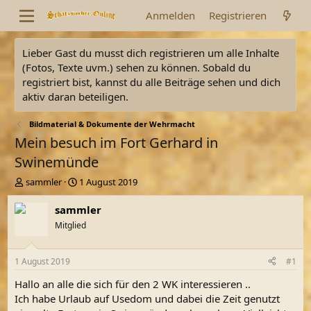
Anmelden
Registrieren
Lieber Gast du musst dich registrieren um alle Inhalte
(Fotos, Texte uvm.) sehen zu können. Sobald du
registriert bist, kannst du alle Beiträge sehen und dich
aktiv daran beteiligen.
Bildmaterial & Dokumente der Wehrmacht
Mein besuch im Fort Gerhard in
Swinemünde
E
E
sammler
1 August 2019
r
r
s
s
sammler
t
t
Mitglied
e
e
l
l
l
l
1 August 2019
#1
e
t
r
a
Hallo an alle die sich für den 2 WK interessieren ..
m
Ich habe Urlaub auf Usedom und dabei die Zeit genutzt