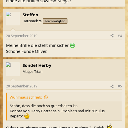
Finde alte Brillen sowieso Mega !
Steffen
Hausmeista
Teammitglied
20 September 2019
#4
Meine Brille die steht mir sicher
Schöne Funde Oliver.
Sondel Herby
Matjes Titan
20 September 2019
#5
Wühlmaus schrieb:
Schön, dass die noch so gut erhalten ist.
Könnte von Harry Potter sein. Probier's mal mit "Oculus
Reparo"
Oder von einem gewissen Herrn aus dem 3. Reich.