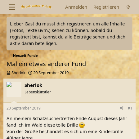
Anmelden
Registrieren
Lieber Gast du musst dich registrieren um alle Inhalte
(Fotos, Texte uvm.) sehen zu können. Sobald du
registriert bist, kannst du alle Beiträge sehen und dich
aktiv daran beteiligen.
Neuzeit Funde
Mal ein etwas anderer Fund
E
E
Sherlok
20 September 2019
r
r
s
s
Sherlok
t
t
Lebenskünstler
e
e
l
l
l
l
20 September 2019
#1
e
t
r
a
An meinem Schatzsuchertreffen Ende August dieses Jahr
m
fand ich im Wald diese tolle Brille
Von der Größe her,handelt es sich um eine Kinderbrille
40iger Jahre.