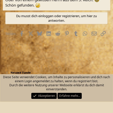
Schön gefunden.
Du musst dich einloggen oder registrieren, um hier zu
antworten.
Facebook
X (Twitter)
Bluesky
LinkedIn
Reddit
Pinterest
Tumblr
WhatsApp
E-Mail
Link
Teilen:
Neuzeit Funde
Diese Seite verwendet Cookies, um Inhalte zu personalisieren und dich nach
einem Login angemeldet zu halten, wenn du registriert bist.
Kontakt
Nutzungsbedingungen
Datenschutz
Durch die weitere Nutzung unserer Webseite erklärst du dich damit
Hilfe und Impressum
Start
R
einverstanden.
S
S
Akzeptieren
Erfahre mehr…
®
Community platform by XenForo
© 2010-2026 XenForo Ltd.