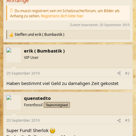
Anhänge
Du musst registriert sein im Schatzsucherforum, um Bilder als
Anhang zu sehen.
Registriere dich bitte hier
Zuletzt bearbeitet:
20 September 2019
Steffen
und
erik ( Bumbastik )
R
e
a
erik ( Bumbastik )
k
t
VIP User
i
o
n
20 September 2019
#2
e
n
Haben bestimmt viel Geld zu damaligen Zeit gekostet
:
quenstedto
Forenfossil
Teammitglied
20 September 2019
#3
Super Fund! Sherlok