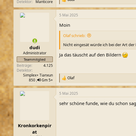
R
Detektor
Manticore
e
a
5 Mai 2025
k
t
Moin
i
o
Olaf schrieb:
n
e
Nicht eingesät würde ich bei der Art der 
n
dudi
:
Administrator
Ja das täuscht auf den Bildern
Teammitglied
Beiträge
4.125
Detektor
Simplex+ Tianxun
Olaf
R
850 ,
Gm 5+
e
a
5 Mai 2025
k
t
sehr schöne funde, wie du schon sagte
i
o
n
e
n
Kronkorkenpir
:
at