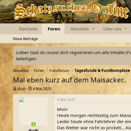
Startseite
Foren
Aktuelles
Über uns
Neue Beiträge
Lieber Gast du musst dich registrieren um alle Inhalte (F
beteiligen.
Aktuelles
Foren
Fundforum
Tagesfunde & Fundkomplexe
Mal eben kurz auf dem Maisacker..
E
E
dudi
4 Mai 2025
r
r
s
s
4 Mai 2025
t
t
Moin
e
e
l
l
Heute morgen rechtzeitig zum Maisac
l
l
Leider heute ohne Fahrlehrer der e
e
t
Das Wetter war nicht so prickelt....
dudi
r
a