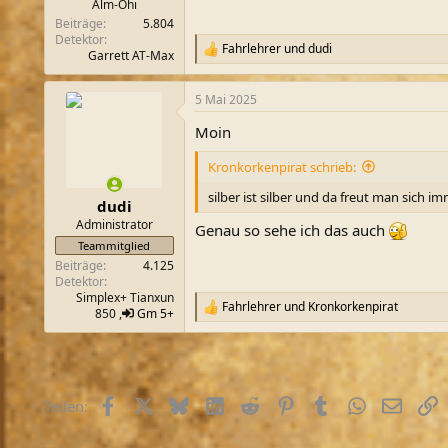
Alm-Öhi
Beiträge
5.804
Detektor
Fahrlehrer
und
dudi
R
Garrett AT-Max
e
a
5 Mai 2025
k
t
Moin
i
o
Kronkorkenpirat schrieb:
n
e
silber ist silber und da freut man sich i
n
dudi
:
Administrator
Genau so sehe ich das auch
Teammitglied
Beiträge
4.125
Detektor
Simplex+ Tianxun
Fahrlehrer
und
Kronkorkenpirat
R
850 ,
Gm 5+
e
a
k
t
i
Facebook
X (Twitter)
Bluesky
LinkedIn
Reddit
Pinterest
Tumblr
WhatsApp
E-Mail
L
Teilen:
o
n
e