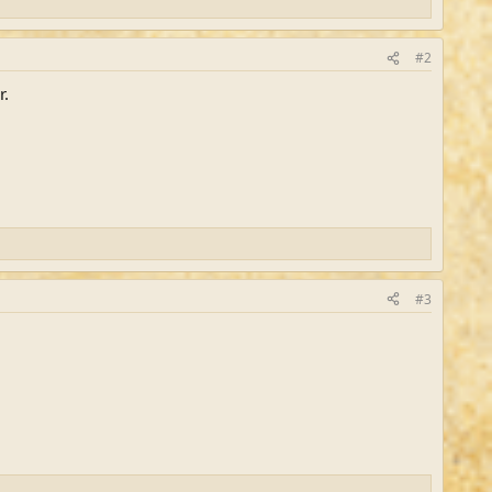
#2
r.
#3