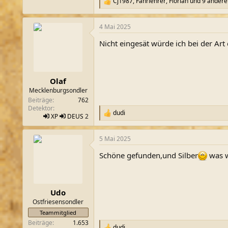
Cj1987
,
Fahrlehrer
,
Florian
und 9 andere
R
e
a
4 Mai 2025
k
t
Nicht eingesät würde ich bei der Art
i
o
n
e
n
Olaf
:
Mecklenburgsondler
Beiträge
762
Detektor
dudi
R
XP
DEUS
2
e
a
5 Mai 2025
k
t
Schöne gefunden,und Silber
was w
i
o
n
e
n
Udo
:
Ostfriesensondler
Teammitglied
Beiträge
1.653
dudi