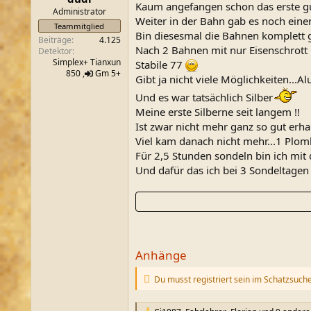
Kaum angefangen schon das erste gu
m
Administrator
Weiter in der Bahn gab es noch einen
Teammitglied
Bin diesesmal die Bahnen komplett g
Beiträge
4.125
Nach 2 Bahnen mit nur Eisenschrott
Detektor
Simplex+ Tianxun
Stabile 77
850 ,
Gm 5+
Gibt ja nicht viele Möglichkeiten...Al
Und es war tatsächlich Silber
Meine erste Silberne seit langem !!
Ist zwar nicht mehr ganz so gut erha
Viel kam danach nicht mehr...1 Plom
Für 2,5 Stunden sondeln bin ich mit
Und dafür das ich bei 3 Sondeltagen
Anhänge
Du musst registriert sein im Schatzsuch