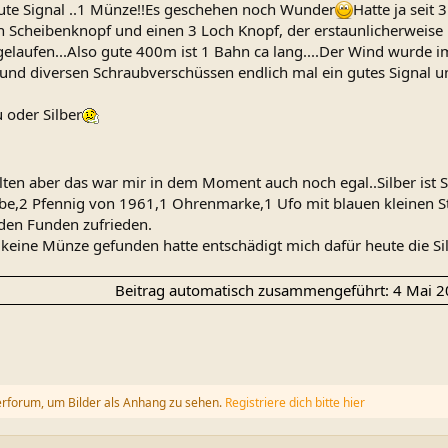
te Signal ..1 Münze!!Es geschehen noch Wunder
Hatte ja seit
 Scheibenknopf und einen 3 Loch Knopf, der erstaunlicherweise n
elaufen...Also gute 400m ist 1 Bahn ca lang....Der Wind wurde i
 und diversen Schraubverschüssen endlich mal ein gutes Signal 
u oder Silber
lten aber das war mir in dem Moment auch noch egal..Silber ist Si
be,2 Pfennig von 1961,1 Ohrenmarke,1 Ufo mit blauen kleinen St
 den Funden zufrieden.
 keine Münze gefunden hatte entschädigt mich dafür heute die Si
Beitrag automatisch zusammengeführt:
4 Mai 
erforum, um Bilder als Anhang zu sehen.
Registriere dich bitte hier