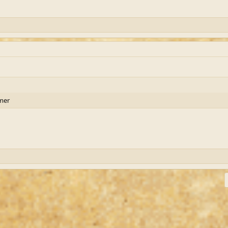
mmer
ink