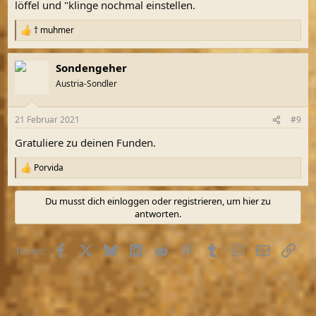
löffel und "klinge nochmal einstellen.
† muhmer
R
e
a
Sondengeher
k
t
Austria-Sondler
i
o
n
21 Februar 2021
#9
e
n
Gratuliere zu deinen Funden.
:
Porvida
R
e
a
Du musst dich einloggen oder registrieren, um hier zu
k
antworten.
t
i
o
Facebook
X (Twitter)
Bluesky
LinkedIn
Reddit
Pinterest
Tumblr
WhatsApp
E-Mail
Link
Teilen:
n
e
n
: