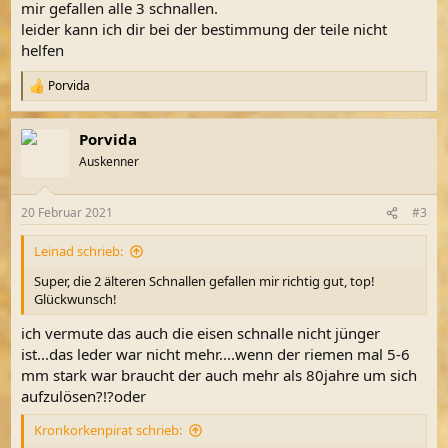
mir gefallen alle 3 schnallen.
:
leider kann ich dir bei der bestimmung der teile nicht
helfen
Porvida
R
e
a
Porvida
k
t
Auskenner
i
o
n
20 Februar 2021
#3
e
n
Leinad schrieb:
:
Super, die 2 älteren Schnallen gefallen mir richtig gut, top!
Glückwunsch!
ich vermute das auch die eisen schnalle nicht jünger
ist...das leder war nicht mehr....wenn der riemen mal 5-6
mm stark war braucht der auch mehr als 80jahre um sich
aufzulösen?!?oder
Kronkorkenpirat schrieb: