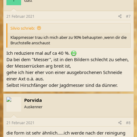
Gast
i
o
n
21 Februar 2021
#7
e
n
Silvio schrieb:
:
Klappmesser trau ich mich aber zu 90% behaupten ,wenn dir die
Bruchstelle anschaust
Ich reduziere mal auf ca 40 %.
Da bei dem "Messer", ist in den Bildern schlecht zu sehen,
der Messerrücken arg breit ist,
gehe ich hier eher von einer ausgebrochenen Schneide
einer Axt o.ä. aus.
Selbst Hirschfänger oder Jagdmesser sind da dünner.
Porvida
Auskenner
21 Februar 2021
#8
die form ist sehr ähnlich.....ich werde nach der reinigung