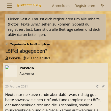
Anmelden
Registrieren
Lieber Gast du musst dich registrieren um alle Inhalte
(Fotos, Texte uvm.) sehen zu können. Sobald du
registriert bist, kannst du alle Beiträge sehen und dich
aktiv daran beteiligen.
Tagesfunde & Fundkomplexe
Löffel abgegeben?
E
E
Porvida
20 Februar 2021
r
r
s
s
Porvida
t
t
Auskenner
e
e
l
l
l
l
20 Februar 2021
#1
e
t
r
a
Heute nur ne kurze runde aber dafür wars richtig gut.
m
hatte sowas wie einen Hrtfund/Fundkomplex: der Löffel,
der Kanonenkugelrest und die 3 schnallen, sowie 2
musketenkugeln und die Nägel kamen auf weniger als