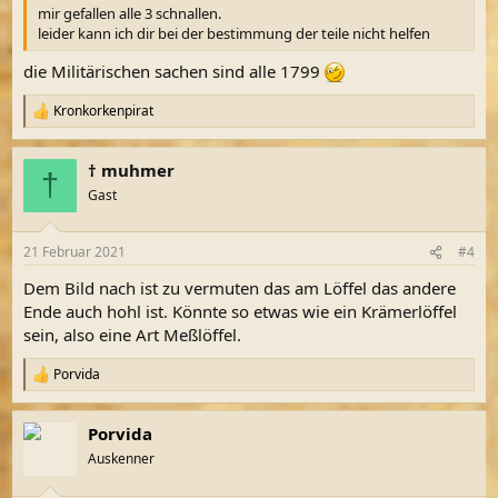
mir gefallen alle 3 schnallen.
leider kann ich dir bei der bestimmung der teile nicht helfen
die Militärischen sachen sind alle 1799
Kronkorkenpirat
R
e
a
† muhmer
k
†
t
Gast
i
o
n
21 Februar 2021
#4
e
n
Dem Bild nach ist zu vermuten das am Löffel das andere
:
Ende auch hohl ist. Könnte so etwas wie ein Krämerlöffel
sein, also eine Art Meßlöffel.
Porvida
R
e
a
Porvida
k
t
Auskenner
i
o