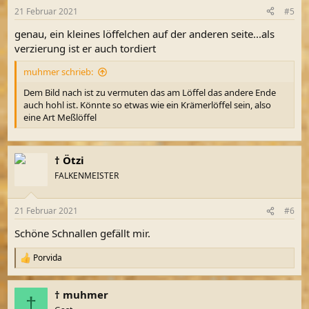
n
21 Februar 2021
#5
e
n
genau, ein kleines löffelchen auf der anderen seite...als
:
verzierung ist er auch tordiert
muhmer schrieb:
Dem Bild nach ist zu vermuten das am Löffel das andere Ende
auch hohl ist. Könnte so etwas wie ein Krämerlöffel sein, also
eine Art Meßlöffel
† Ötzi
FALKENMEISTER
21 Februar 2021
#6
Schöne Schnallen gefällt mir.
Porvida
R
e
a
† muhmer
k
†
t