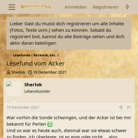
Anmelden
Registrieren
Lieber Gast du musst dich registrieren um alle Inhalte
(Fotos, Texte uvm.) sehen zu können. Sobald du
registriert bist, kannst du alle Beiträge sehen und dich
aktiv daran beteiligen.
Lesefunde ( Keramik, etc. )
Lesefund vom Acker
E
E
Sherlok
19 Dezember 2021
r
r
s
s
Sherlok
t
t
Lebenskünstler
e
e
l
l
l
l
19 Dezember 2021
#1
e
t
r
a
War vorhin die Sonde schwingen, und der Acker ist bei mir
m
bekannt für Perlen
Und so war es heute auch, diesmal war sie etwas schwer
zu finden, ich überlegte, ist es eine oder nicht.....also