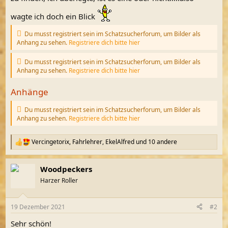
wagte ich doch ein Blick
Du musst registriert sein im Schatzsucherforum, um Bilder als
Anhang zu sehen.
Registriere dich bitte hier
Du musst registriert sein im Schatzsucherforum, um Bilder als
Anhang zu sehen.
Registriere dich bitte hier
Anhänge
Du musst registriert sein im Schatzsucherforum, um Bilder als
Anhang zu sehen.
Registriere dich bitte hier
Vercingetorix
,
Fahrlehrer
,
EkelAlfred
und 10 andere
R
e
a
Woodpeckers
k
t
Harzer Roller
i
o
n
19 Dezember 2021
#2
e
n
Sehr schön!
: