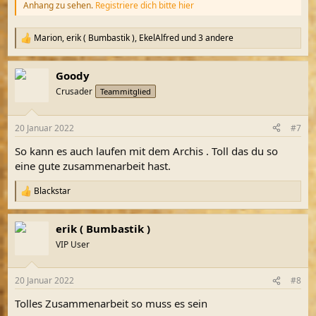
Anhang zu sehen.
Registriere dich bitte hier
Marion
,
erik ( Bumbastik )
,
EkelAlfred
und 3 andere
R
e
a
Goody
k
t
Crusader
Teammitglied
i
o
n
20 Januar 2022
#7
e
n
So kann es auch laufen mit dem Archis . Toll das du so
:
eine gute zusammenarbeit hast.
Blackstar
R
e
a
erik ( Bumbastik )
k
t
VIP User
i
o
n
20 Januar 2022
#8
e
n
Tolles Zusammenarbeit so muss es sein
: