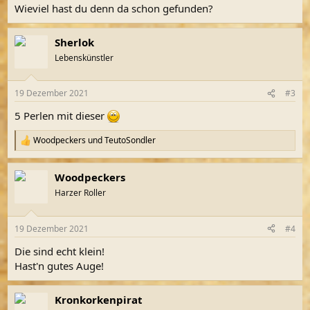
Wieviel hast du denn da schon gefunden?
Sherlok
Lebenskünstler
19 Dezember 2021
#3
5 Perlen mit dieser
Woodpeckers
und
TeutoSondler
R
e
a
Woodpeckers
k
t
Harzer Roller
i
o
n
19 Dezember 2021
#4
e
n
Die sind echt klein!
:
Hast'n gutes Auge!
Kronkorkenpirat