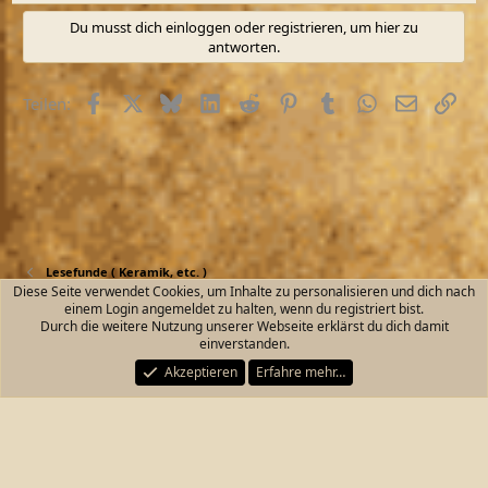
Du musst dich einloggen oder registrieren, um hier zu
antworten.
Facebook
X (Twitter)
Bluesky
LinkedIn
Reddit
Pinterest
Tumblr
WhatsApp
E-Mail
Link
Teilen:
Lesefunde ( Keramik, etc. )
Diese Seite verwendet Cookies, um Inhalte zu personalisieren und dich nach
einem Login angemeldet zu halten, wenn du registriert bist.
Kontakt
Nutzungsbedingungen
Datenschutz
Durch die weitere Nutzung unserer Webseite erklärst du dich damit
Hilfe und Impressum
Start
R
einverstanden.
S
S
Akzeptieren
Erfahre mehr…
®
Community platform by XenForo
© 2010-2026 XenForo Ltd.