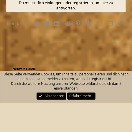
Du musst dich einloggen oder registrieren, um hier zu
antworten.
Facebook
X (Twitter)
Bluesky
LinkedIn
Reddit
Pinterest
Tumblr
WhatsApp
E-Mail
Link
Teilen:
Neuzeit Funde
Diese Seite verwendet Cookies, um Inhalte zu personalisieren und dich nach
einem Login angemeldet zu halten, wenn du registriert bist.
Kontakt
Nutzungsbedingungen
Datenschutz
Durch die weitere Nutzung unserer Webseite erklärst du dich damit
Hilfe und Impressum
Start
R
einverstanden.
S
S
Akzeptieren
Erfahre mehr…
®
Community platform by XenForo
© 2010-2026 XenForo Ltd.