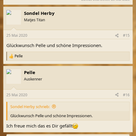
Sondel Herby
Matjes Titan
25 Mai 2020
#15
Glückwunsch Pelle und schöne Impressionen.
Pelle
R
e
a
Pelle
k
t
Auskenner
i
o
n
25 Mai 2020
#16
e
n
Sondel Herby schrieb:
:
Glückwunsch Pelle und schöne Impressionen.
Ich freue mich das es Dir gefällt