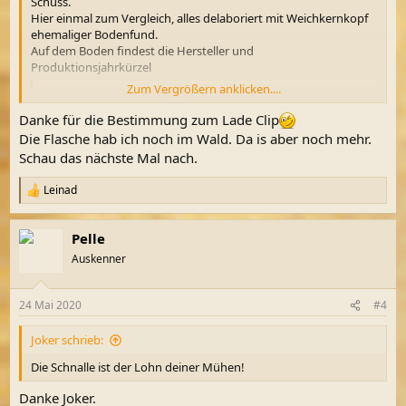
Schuss.
Hier einmal zum Vergleich, alles delaboriert mit Weichkernkopf
ehemaliger Bodenfund.
Auf dem Boden findest die Hersteller und
Produktionsjahrkürzel
Zum Vergrößern anklicken....
Du musst registriert sein im Schatzsucherforum, um Bilder
als Anhang zu sehen.
Registriere dich bitte hier
Danke für die Bestimmung zum Lade Clip
Die Flasche hab ich noch im Wald. Da is aber noch mehr.
Schau das nächste Mal nach.
Du musst registriert sein im Schatzsucherforum, um Bilder
als Anhang zu sehen.
Registriere dich bitte hier
Leinad
R
e
a
Pelle
k
Beitrag automatisch zusammengeführt:
24 Mai 2020
t
Auskenner
i
o
n
Ich finde die Flasche gut, hat die Prägungen auf dem
24 Mai 2020
#4
e
Flaschenboden oder seitlich? Toller Fund, am Stück sind die
n
selten!
Joker schrieb:
:
Die Schnalle ist der Lohn deiner Mühen!
Danke Joker.