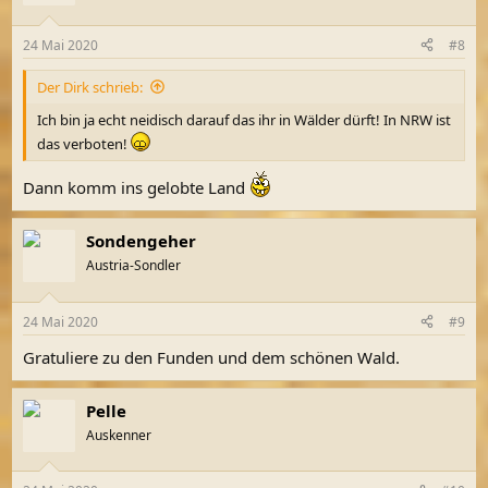
i
o
n
24 Mai 2020
#8
e
n
Der Dirk schrieb:
:
Ich bin ja echt neidisch darauf das ihr in Wälder dürft! In NRW ist
das verboten!
Dann komm ins gelobte Land
Sondengeher
Austria-Sondler
24 Mai 2020
#9
Gratuliere zu den Funden und dem schönen Wald.
Pelle
Auskenner