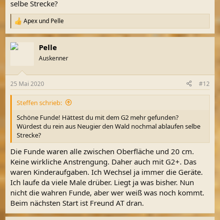
selbe Strecke?
Apex
und
Pelle
R
e
a
Pelle
k
t
Auskenner
i
o
n
25 Mai 2020
#12
e
n
Steffen schrieb:
:
Schöne Funde! Hättest du mit dem G2 mehr gefunden?
Würdest du rein aus Neugier den Wald nochmal ablaufen selbe
Strecke?
Die Funde waren alle zwischen Oberfläche und 20 cm.
Keine wirkliche Anstrengung. Daher auch mit G2+. Das
waren Kinderaufgaben. Ich Wechsel ja immer die Geräte.
Ich laufe da viele Male drüber. Liegt ja was bisher. Nun
nicht die wahren Funde, aber wer weiß was noch kommt.
Beim nächsten Start ist Freund AT dran.