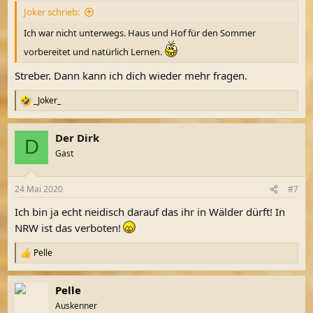
Joker schrieb:
Ich war nicht unterwegs. Haus und Hof für den Sommer
vorbereitet und natürlich Lernen.
Streber. Dann kann ich dich wieder mehr fragen.
_Joker_
R
e
a
Der Dirk
k
D
t
Gast
i
o
n
24 Mai 2020
#7
e
n
Ich bin ja echt neidisch darauf das ihr in Wälder dürft! In
:
NRW ist das verboten!
Pelle
R
e
a
Pelle
k
t
Auskenner