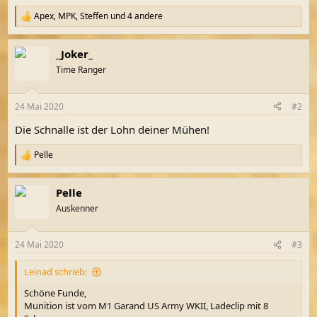
Apex
,
MPK
,
Steffen
und 4 andere
R
e
a
_Joker_
k
t
Time Ranger
i
o
n
24 Mai 2020
#2
e
n
Die Schnalle ist der Lohn deiner Mühen!
:
Pelle
R
e
a
Pelle
k
t
Auskenner
i
o
n
24 Mai 2020
#3
e
n
Leinad schrieb:
:
Schöne Funde,
Munition ist vom M1 Garand US Army WKII, Ladeclip mit 8