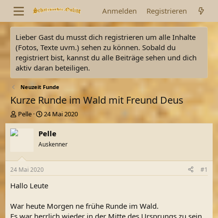
Anmelden
Registrieren
Lieber Gast du musst dich registrieren um alle Inhalte
(Fotos, Texte uvm.) sehen zu können. Sobald du
registriert bist, kannst du alle Beiträge sehen und dich
aktiv daran beteiligen.
Neuzeit Funde
Kurze Runde im Wald mit Freund Deus
E
E
Pelle
24 Mai 2020
r
r
s
s
Pelle
t
t
Auskenner
e
e
l
l
l
l
24 Mai 2020
#1
e
t
r
a
Hallo Leute
m
War heute Morgen ne frühe Runde im Wald.
Es war herrlich wieder in der Mitte des Ursprungs zu sein.