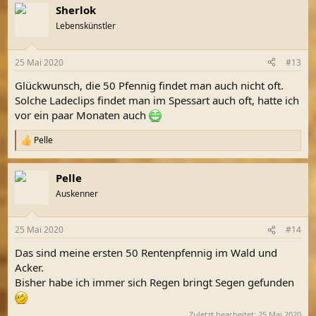
Sherlok
Lebenskünstler
25 Mai 2020
#13
Glückwunsch, die 50 Pfennig findet man auch nicht oft.
Solche Ladeclips findet man im Spessart auch oft, hatte ich
vor ein paar Monaten auch
Pelle
R
e
a
Pelle
k
t
Auskenner
i
o
n
25 Mai 2020
#14
e
n
Das sind meine ersten 50 Rentenpfennig im Wald und
:
Acker.
Bisher habe ich immer sich Regen bringt Segen gefunden
Zuletzt bearbeitet:
25 Mai 2020