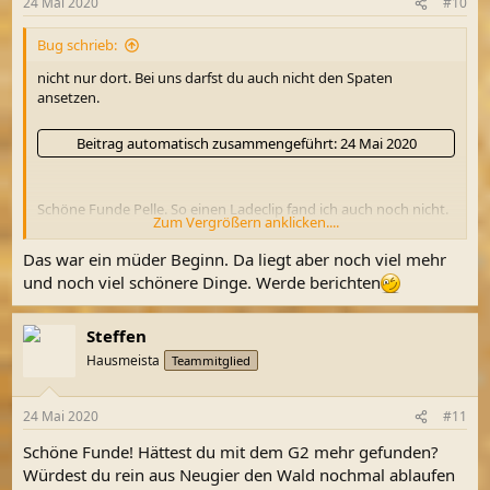
24 Mai 2020
#10
Bug schrieb:
nicht nur dort. Bei uns darfst du auch nicht den Spaten
ansetzen.
Beitrag automatisch zusammengeführt:
24 Mai 2020
Schöne Funde Pelle. So einen Ladeclip fand ich auch noch nicht.
Zum Vergrößern anklicken....
Die Münze ist auch schön. Wenn auf der Münze statt Renten
dort Reichs stehen würde, wäre sie noch viel shcöner und
Das war ein müder Beginn. Da liegt aber noch viel mehr
wertvoller.
und noch viel schönere Dinge. Werde berichten
Steffen
Hausmeista
Teammitglied
24 Mai 2020
#11
Schöne Funde! Hättest du mit dem G2 mehr gefunden?
Würdest du rein aus Neugier den Wald nochmal ablaufen