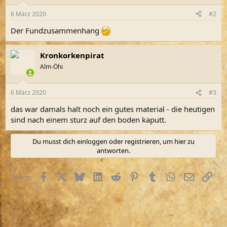
o
n
6 März 2020
#2
e
n
Der Fundzusammenhang
:
Kronkorkenpirat
Alm-Öhi
6 März 2020
#3
das war damals halt noch ein gutes material - die heutigen
sind nach einem sturz auf den boden kaputt.
Du musst dich einloggen oder registrieren, um hier zu
antworten.
Facebook
X (Twitter)
Bluesky
LinkedIn
Reddit
Pinterest
Tumblr
WhatsApp
E-Mail
Link
Teilen: