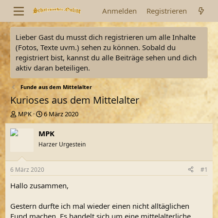
Anmelden
Registrieren
Lieber Gast du musst dich registrieren um alle Inhalte
(Fotos, Texte uvm.) sehen zu können. Sobald du
registriert bist, kannst du alle Beiträge sehen und dich
aktiv daran beteiligen.
Funde aus dem Mittelalter
Kurioses aus dem Mittelalter
E
E
MPK
6 März 2020
r
r
s
s
MPK
t
t
Harzer Urgestein
e
e
l
l
l
l
6 März 2020
#1
e
t
r
a
Hallo zusammen,
m
Gestern durfte ich mal wieder einen nicht alltäglichen
Fund machen. Es handelt sich um eine mittelalterliche