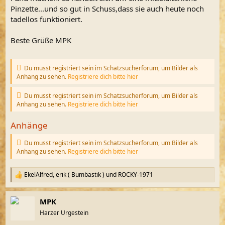
Pinzette...und so gut in Schuss,dass sie auch heute noch
tadellos funktioniert.
Beste Grüße MPK
Du musst registriert sein im Schatzsucherforum, um Bilder als
Anhang zu sehen.
Registriere dich bitte hier
Du musst registriert sein im Schatzsucherforum, um Bilder als
Anhang zu sehen.
Registriere dich bitte hier
Anhänge
Du musst registriert sein im Schatzsucherforum, um Bilder als
Anhang zu sehen.
Registriere dich bitte hier
EkelAlfred
,
erik ( Bumbastik )
und
ROCKY-1971
R
e
a
MPK
k
t
Harzer Urgestein
i