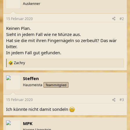
Auskenner
15 Februar 2020
#2
Keinen Plan.
Sieht in jedem Fall wie ne Münze aus.
Hat sie die mit ihren Fingernägeln so zerbeult? Das wär
bitter.
In jedem Fall gut gefunden.
Zachry
R
e
a
Steffen
k
t
Hausmeista
Teammitglied
i
o
n
15 Februar 2020
#3
e
n
Ich könnte nicht damit sondeln
:
MPK
Harzer Urgestein