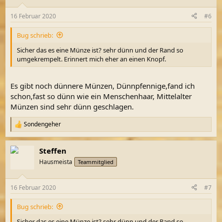
16 Februar 2020
#6
Bug schrieb:
Sicher das es eine Münze ist? sehr dünn und der Rand so
umgekrempelt. Erinnert mich eher an einen Knopf.
Es gibt noch dünnere Münzen, Dünnpfennige,fand ich
schon,fast so dünn wie ein Menschenhaar, Mittelalter
Münzen sind sehr dünn geschlagen.
Sondengeher
R
e
a
Steffen
k
t
Hausmeista
Teammitglied
i
o
n
16 Februar 2020
#7
e
n
Bug schrieb:
:
Sicher das es eine Münze ist? sehr dünn und der Rand so