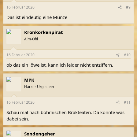
n
16 Februar 2020
#9
e
n
Das ist eindeutig eine Münze
:
Kronkorkenpirat
Alm-Öhi
16 Februar 2020
#10
ob das ein löwe ist, kann ich leider nicht entziffern.
MPK
Harzer Urgestein
16 Februar 2020
#11
Schau mal nach böhmischen Brakteaten. Da könnte was
dabei sein.
Sondengeher