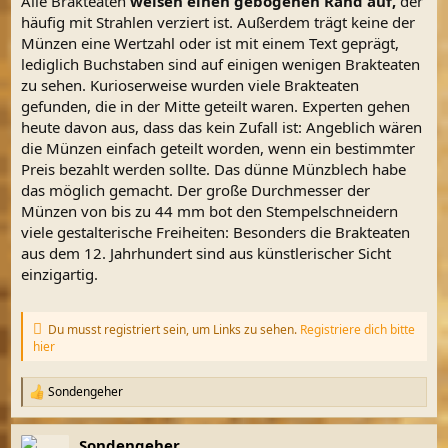
Alle Brakteaten
weisen einen gebogenen Rand auf,
der
häufig mit Strahlen verziert ist. Außerdem trägt keine der
Münzen eine Wertzahl oder ist mit einem Text geprägt,
lediglich Buchstaben sind auf einigen wenigen Brakteaten
zu sehen. Kurioserweise wurden viele Brakteaten
gefunden, die in der Mitte geteilt waren. Experten gehen
heute davon aus, dass das kein Zufall ist: Angeblich wären
die Münzen einfach geteilt worden, wenn ein bestimmter
Preis bezahlt werden sollte. Das dünne Münzblech habe
das möglich gemacht. Der große Durchmesser der
Münzen von bis zu 44 mm bot den Stempelschneidern
viele gestalterische Freiheiten: Besonders die Brakteaten
aus dem 12. Jahrhundert sind aus künstlerischer Sicht
einzigartig.
Du musst registriert sein, um Links zu sehen.
Registriere dich bitte
hier
Sondengeher
R
e
a
Sondengeher
k