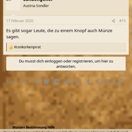
t
Austria-Sondler
i
o
n
17 Februar 2020
#15
e
n
Es gibt sogar Leute, die zu einem Knopf auch Münze
:
sagen.
Kronkorkenpirat
R
e
a
Du musst dich einloggen oder registrieren, um hier zu
k
antworten.
t
i
o
Facebook
X (Twitter)
Bluesky
LinkedIn
Reddit
Pinterest
Tumblr
WhatsApp
E-Mail
Link
Teilen:
n
e
n
:
Münzen Bestimmung Hilfe