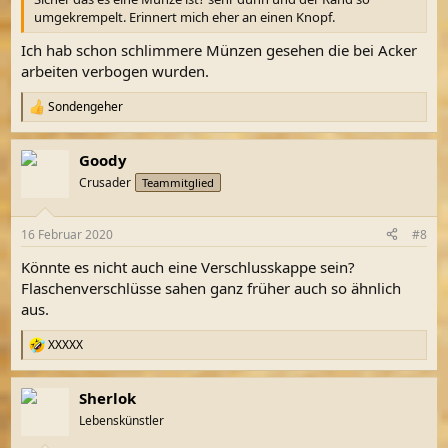
umgekrempelt. Erinnert mich eher an einen Knopf.
Ich hab schon schlimmere Münzen gesehen die bei Acker
arbeiten verbogen wurden.
Sondengeher
R
e
a
Goody
k
t
Crusader
Teammitglied
i
o
n
16 Februar 2020
#8
e
n
Könnte es nicht auch eine Verschlusskappe sein?
:
Flaschenverschlüsse sahen ganz früher auch so ähnlich
aus.
XXXXX
R
e
a
Sherlok
k
t
Lebenskünstler
i
o