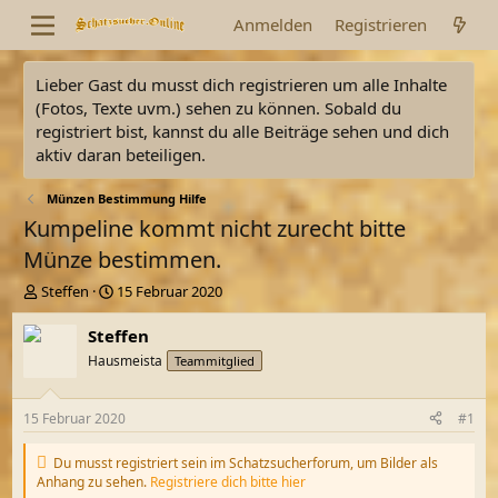
Anmelden
Registrieren
Lieber Gast du musst dich registrieren um alle Inhalte
(Fotos, Texte uvm.) sehen zu können. Sobald du
registriert bist, kannst du alle Beiträge sehen und dich
aktiv daran beteiligen.
Münzen Bestimmung Hilfe
Kumpeline kommt nicht zurecht bitte
Münze bestimmen.
E
E
Steffen
15 Februar 2020
r
r
s
s
Steffen
t
t
Hausmeista
Teammitglied
e
e
l
l
l
l
15 Februar 2020
#1
e
t
r
a
Du musst registriert sein im Schatzsucherforum, um Bilder als
m
Anhang zu sehen.
Registriere dich bitte hier