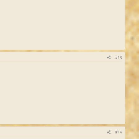
#13
#14