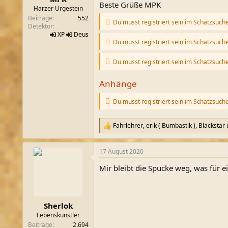
Beste Grüße MPK
m
Harzer Urgestein
Beiträge
552
Du musst registriert sein im Schatzsuch
Detektor
XP
Deus
Du musst registriert sein im Schatzsuch
Du musst registriert sein im Schatzsuch
Anhänge
Du musst registriert sein im Schatzsuch
Fahrlehrer
,
erik ( Bumbastik )
,
Blackstar
R
e
a
17 August 2020
k
t
Mir bleibt die Spucke weg, was für e
i
o
n
e
n
Sherlok
:
Lebenskünstler
Beiträge
2.694