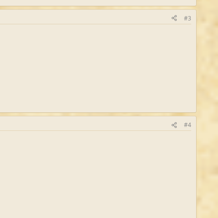
#3
#4