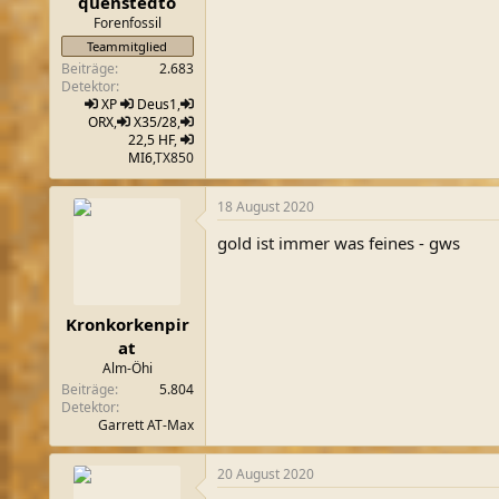
quenstedto
Forenfossil
Teammitglied
Beiträge
2.683
Detektor
XP
Deus1
,
ORX
,
X35/28
,
22,5 HF
,
MI6
,TX850
18 August 2020
gold ist immer was feines - gws
Kronkorkenpir
at
Alm-Öhi
Beiträge
5.804
Detektor
Garrett AT-Max
20 August 2020