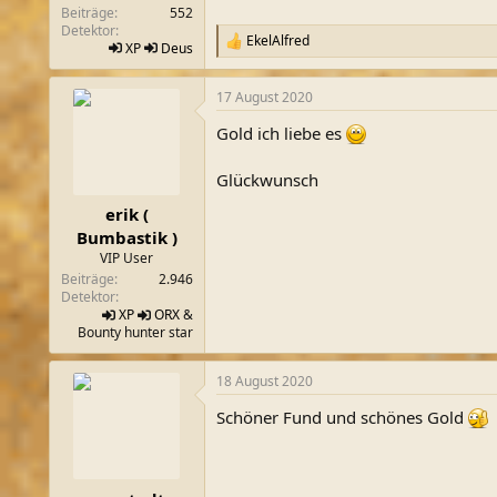
Beiträge
552
Detektor
EkelAlfred
R
XP
Deus
e
a
17 August 2020
k
t
Gold ich liebe es
i
o
n
Glückwunsch
e
n
erik (
:
Bumbastik )
VIP User
Beiträge
2.946
Detektor
XP
ORX
&
Bounty hunter star
18 August 2020
Schöner Fund und schönes Gold