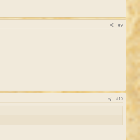
#9
#10