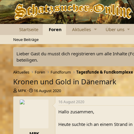
Startseite
Foren
Aktuelles
Über uns
Neue Beiträge
Lieber Gast du musst dich registrieren um alle Inhalte (F
beteiligen.
Aktuelles
Foren
Fundforum
Tagesfunde & Fundkomplexe
Kronen und Gold in Dänemark
E
E
MPK
16 August 2020
r
r
s
s
16 August 2020
t
t
Hallo zusammen,
e
e
l
l
l
l
Heute suchte ich an einem Strand in 
e
t
MPK
r
a