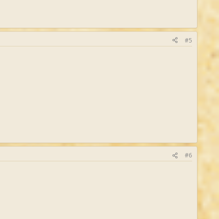
#5
#6