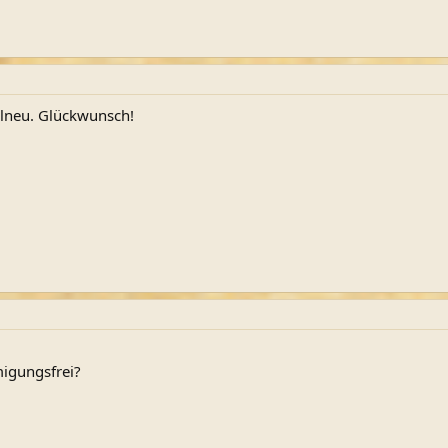
elneu. Glückwunsch!
migungsfrei?