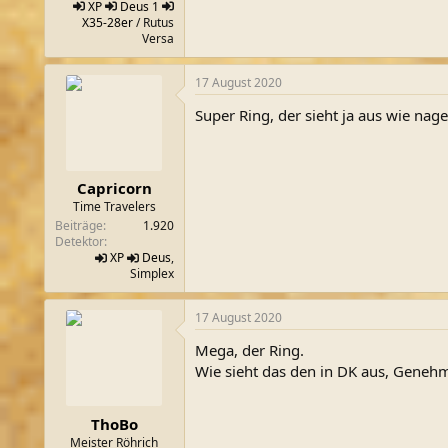
XP
Deus 1
X35-28er
/ Rutus
Versa
17 August 2020
Super Ring, der sieht ja aus wie nag
Capricorn
Time Travelers
Beiträge
1.920
Detektor
XP
Deus
,
Simplex
17 August 2020
Mega, der Ring.
Wie sieht das den in DK aus, Geneh
ThoBo
Meister Röhrich