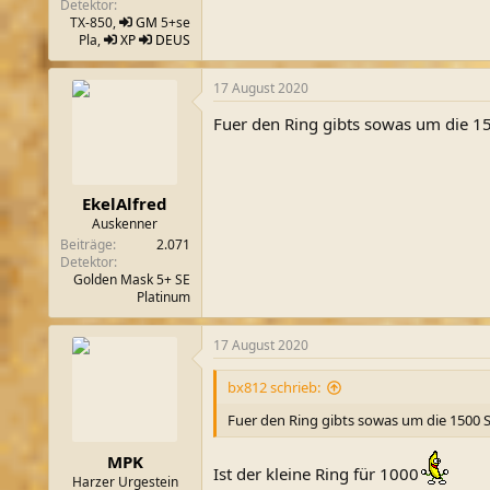
Detektor
TX-850,
GM
5+se
Pla,
XP
DEUS
17 August 2020
Fuer den Ring gibts sowas um die 1
EkelAlfred
Auskenner
Beiträge
2.071
Detektor
Golden Mask 5+ SE
Platinum
17 August 2020
bx812 schrieb:
Fuer den Ring gibts sowas um die 1500 
MPK
Ist der kleine Ring für 1000
Harzer Urgestein