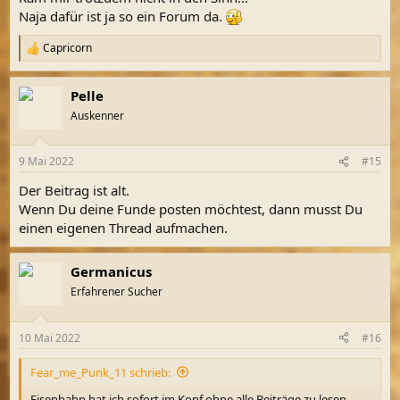
Naja dafür ist ja so ein Forum da.
Capricorn
R
e
a
Pelle
k
t
Auskenner
i
o
n
9 Mai 2022
#15
e
n
Der Beitrag ist alt.
:
Wenn Du deine Funde posten möchtest, dann musst Du
einen eigenen Thread aufmachen.
Germanicus
Erfahrener Sucher
10 Mai 2022
#16
Fear_me_Punk_11 schrieb:
Eisenbahn,hat ich sofort im Kopf ohne alle Beiträge zu lesen.