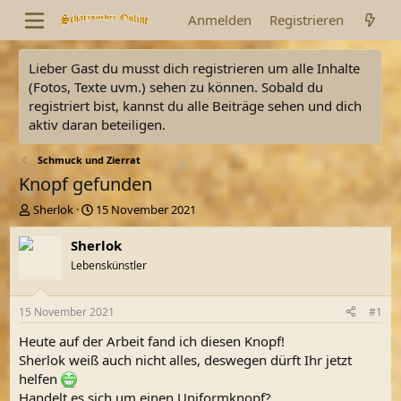
Anmelden
Registrieren
Lieber Gast du musst dich registrieren um alle Inhalte
(Fotos, Texte uvm.) sehen zu können. Sobald du
registriert bist, kannst du alle Beiträge sehen und dich
aktiv daran beteiligen.
Schmuck und Zierrat
Knopf gefunden
E
E
Sherlok
15 November 2021
r
r
s
s
Sherlok
t
t
Lebenskünstler
e
e
l
l
l
l
15 November 2021
#1
e
t
r
a
Heute auf der Arbeit fand ich diesen Knopf!
m
Sherlok weiß auch nicht alles, deswegen dürft Ihr jetzt
helfen
Handelt es sich um einen Uniformknopf?