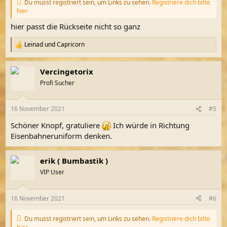
Du musst registriert sein, um Links zu sehen.
Registriere dich bitte
hier
hier passt die Rückseite nicht so ganz
Leinad
und
Capricorn
R
e
a
Vercingetorix
k
t
Profi Sucher
i
o
n
16 November 2021
#5
e
n
Schöner Knopf, gratuliere
Ich würde in Richtung
:
Eisenbahneruniform denken.
erik ( Bumbastik )
VIP User
16 November 2021
#6
Du musst registriert sein, um Links zu sehen.
Registriere dich bitte