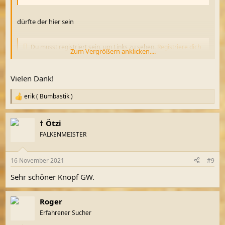
dürfte der hier sein
Du musst registriert sein, um Links zu sehen.
Registriere dich
Zum Vergrößern anklicken....
bitte hier
hier passt die Rückseite nicht so ganz
Vielen Dank!
erik ( Bumbastik )
R
e
a
† Ötzi
k
t
FALKENMEISTER
i
o
n
16 November 2021
#9
e
n
Sehr schöner Knopf GW.
:
Roger
Erfahrener Sucher