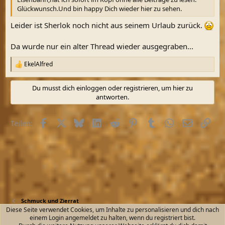
Glückwunsch.Und bin happy Dich wieder hier zu sehen.
Leider ist Sherlok noch nicht aus seinem Urlaub zurück.
Da wurde nur ein alter Thread wieder ausgegraben...
EkelAlfred
R
e
a
Du musst dich einloggen oder registrieren, um hier zu
k
antworten.
t
i
o
Facebook
X (Twitter)
Bluesky
LinkedIn
Reddit
Pinterest
Tumblr
WhatsApp
E-Mail
Link
Teilen:
n
e
n
:
Schmuck und Zierrat
Diese Seite verwendet Cookies, um Inhalte zu personalisieren und dich nach
einem Login angemeldet zu halten, wenn du registriert bist.
Kontakt
Nutzungsbedingungen
Datenschutz