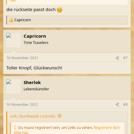
hier
die rückseite passt doch
Capricorn
R
e
a
Capricorn
k
t
Time Travelers
i
o
n
16 November 2021
#7
e
n
Toller Knopf, Glückwunsch!
:
Sherlok
Lebenskünstler
16 November 2021
#8
erik ( Bumbastik ) schrieb:
Du musst registriert sein, um Links zu sehen.
Registriere dich
bitte hier