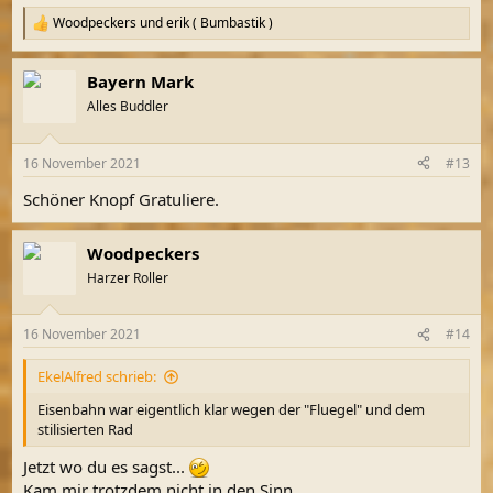
Woodpeckers
und
erik ( Bumbastik )
R
e
a
Bayern Mark
k
t
Alles Buddler
i
o
n
16 November 2021
#13
e
n
Schöner Knopf Gratuliere.
:
Woodpeckers
Harzer Roller
16 November 2021
#14
EkelAlfred schrieb:
Eisenbahn war eigentlich klar wegen der "Fluegel" und dem
stilisierten Rad
Jetzt wo du es sagst...
Kam mir trotzdem nicht in den Sinn...