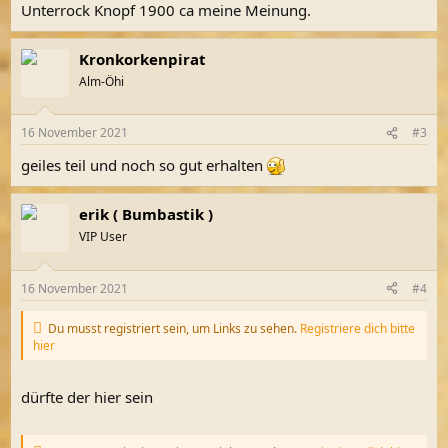
n
Unterrock Knopf 1900 ca meine Meinung.
:
Kronkorkenpirat
Alm-Öhi
16 November 2021
#3
geiles teil und noch so gut erhalten
erik ( Bumbastik )
VIP User
16 November 2021
#4
Du musst registriert sein, um Links zu sehen.
Registriere dich bitte
hier
dürfte der hier sein