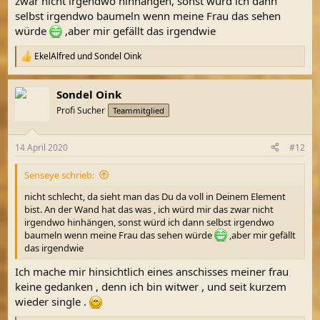
zwar nicht irgendwo hinhängen, sonst würd ich dann
selbst irgendwo baumeln wenn meine Frau das sehen
würde
,aber mir gefällt das irgendwie
EkelAlfred
und
Sondel Oink
R
e
a
Sondel Oink
k
t
Profi Sucher
Teammitglied
i
o
n
14 April 2020
#12
e
n
Senseye schrieb:
:
nicht schlecht, da sieht man das Du da voll in Deinem Element
bist. An der Wand hat das was , ich würd mir das zwar nicht
irgendwo hinhängen, sonst würd ich dann selbst irgendwo
baumeln wenn meine Frau das sehen würde
,aber mir gefällt
das irgendwie
Ich mache mir hinsichtlich eines anschisses meiner frau
keine gedanken , denn ich bin witwer , und seit kurzem
wieder single .