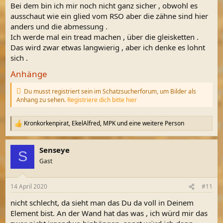
Bei dem bin ich mir noch nicht ganz sicher , obwohl es
ausschaut wie ein glied vom RSO aber die zähne sind hier
anders und die abmessung .
Ich werde mal ein tread machen , über die gleisketten .
Das wird zwar etwas langwierig , aber ich denke es lohnt
sich .
Anhänge
Du musst registriert sein im Schatzsucherforum, um Bilder als
Anhang zu sehen.
Registriere dich bitte hier
Kronkorkenpirat
,
EkelAlfred
,
MPK
und eine weitere Person
R
e
a
Senseye
k
S
t
Gast
i
o
n
14 April 2020
#11
e
n
nicht schlecht, da sieht man das Du da voll in Deinem
:
Element bist. An der Wand hat das was , ich würd mir das