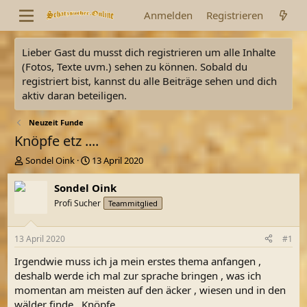
Anmelden
Registrieren
Lieber Gast du musst dich registrieren um alle Inhalte
(Fotos, Texte uvm.) sehen zu können. Sobald du
registriert bist, kannst du alle Beiträge sehen und dich
aktiv daran beteiligen.
Neuzeit Funde
Knöpfe etz ....
E
E
Sondel Oink
13 April 2020
r
r
s
s
Sondel Oink
t
t
Profi Sucher
Teammitglied
e
e
l
l
l
l
13 April 2020
#1
e
t
r
a
Irgendwie muss ich ja mein erstes thema anfangen ,
m
deshalb werde ich mal zur sprache bringen , was ich
momentan am meisten auf den äcker , wiesen und in den
wälder finde . Knöpfe .