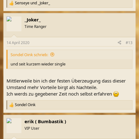
Senseye
und
_Joker_
R
e
a
_Joker_
k
t
Time Ranger
i
o
n
14 April 2020
#13
e
n
Sondel Oink schrieb:
:
und seit kurzem wieder single
Mittlerweile bin ich der festen Überzeugung dass dieser
Umstand mehr Vorteile birgt als Nachteile.
Ich werds zu gegebener Zeit noch selbst erfahren
Sondel Oink
R
e
a
erik ( Bumbastik )
k
t
VIP User
i
o