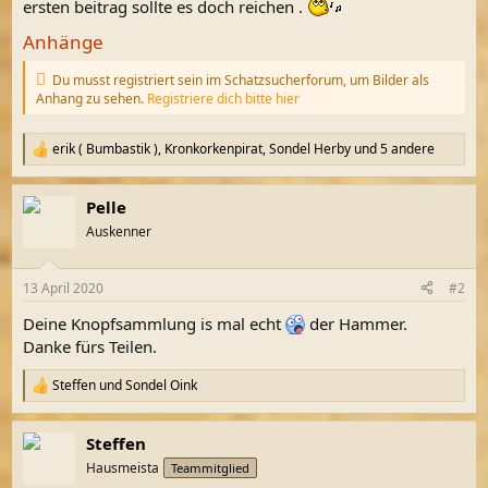
ersten beitrag sollte es doch reichen .
Anhänge
Du musst registriert sein im Schatzsucherforum, um Bilder als
Anhang zu sehen.
Registriere dich bitte hier
erik ( Bumbastik )
,
Kronkorkenpirat
,
Sondel Herby
und 5 andere
R
e
a
Pelle
k
t
Auskenner
i
o
n
13 April 2020
#2
e
n
Deine Knopfsammlung is mal echt
der Hammer.
:
Danke fürs Teilen.
Steffen
und
Sondel Oink
R
e
a
Steffen
k
t
Hausmeista
Teammitglied
i