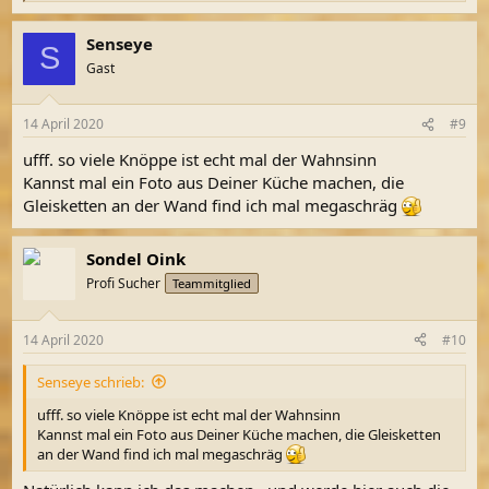
e
a
Senseye
k
S
t
Gast
i
o
n
14 April 2020
#9
e
n
ufff. so viele Knöppe ist echt mal der Wahnsinn
:
Kannst mal ein Foto aus Deiner Küche machen, die
Gleisketten an der Wand find ich mal megaschräg
Sondel Oink
Profi Sucher
Teammitglied
14 April 2020
#10
Senseye schrieb:
ufff. so viele Knöppe ist echt mal der Wahnsinn
Kannst mal ein Foto aus Deiner Küche machen, die Gleisketten
an der Wand find ich mal megaschräg