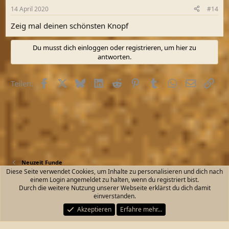
n
14 April 2020
#14
e
n
Zeig mal deinen schönsten Knopf
:
Du musst dich einloggen oder registrieren, um hier zu
antworten.
Facebook
X (Twitter)
Bluesky
LinkedIn
Reddit
Pinterest
Tumblr
WhatsApp
E-Mail
Link
Teilen:
Neuzeit Funde
Diese Seite verwendet Cookies, um Inhalte zu personalisieren und dich nach
einem Login angemeldet zu halten, wenn du registriert bist.
Kontakt
Nutzungsbedingungen
Datenschutz
Durch die weitere Nutzung unserer Webseite erklärst du dich damit
Hilfe und Impressum
Start
R
einverstanden.
S
S
Akzeptieren
Erfahre mehr…
®
Community platform by XenForo
© 2010-2026 XenForo Ltd.