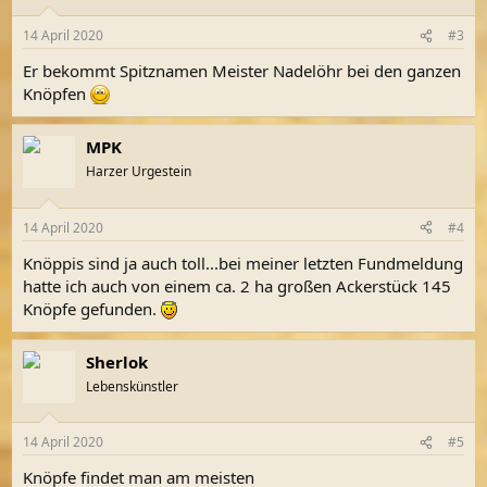
o
n
14 April 2020
#3
e
n
Er bekommt Spitznamen Meister Nadelöhr bei den ganzen
:
Knöpfen
MPK
Harzer Urgestein
14 April 2020
#4
Knöppis sind ja auch toll...bei meiner letzten Fundmeldung
hatte ich auch von einem ca. 2 ha großen Ackerstück 145
Knöpfe gefunden.
Sherlok
Lebenskünstler
14 April 2020
#5
Knöpfe findet man am meisten