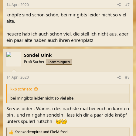
n
14 April 2020
#7
e
n
knöpfe sind schon schön, bei mir gibts leider nicht so viel
:
alte.
neuere hab ich auch schon viel, die stell ich nicht aus, aber
ein paar alte haben auch ihren ehrenplatz
Sondel Oink
Profi Sucher
Teammitglied
14 April 2020
#8
kkp schrieb:
bei mir gibts leider nicht so viel alte.
Servus oider . Wanns i des nächste mal bei euch in kärnten
bin , und mir gahn sondeln , lass ich dir a paar oide knöpf
unters spulerl rutschn .
Kronkorkenpirat
und
EkelAlfred
R