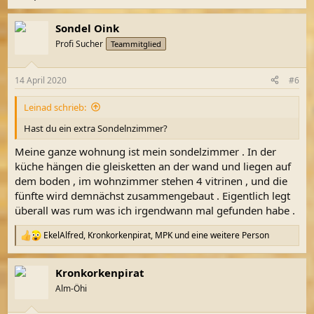
Sondel Oink
Profi Sucher
Teammitglied
14 April 2020
#6
Leinad schrieb:
Hast du ein extra Sondelnzimmer?
Meine ganze wohnung ist mein sondelzimmer . In der
küche hängen die gleisketten an der wand und liegen auf
dem boden , im wohnzimmer stehen 4 vitrinen , und die
fünfte wird demnächst zusammengebaut . Eigentlich legt
überall was rum was ich irgendwann mal gefunden habe .
EkelAlfred
,
Kronkorkenpirat
,
MPK
und eine weitere Person
R
e
a
Kronkorkenpirat
k
t
Alm-Öhi
i
o