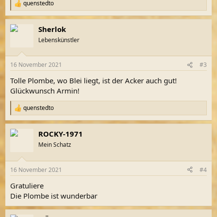
quenstedto
R
e
a
Sherlok
k
t
Lebenskünstler
i
o
n
16 November 2021
#3
e
n
Tolle Plombe, wo Blei liegt, ist der Acker auch gut!
:
Glückwunsch Armin!
quenstedto
R
e
a
ROCKY-1971
k
t
Mein Schatz
i
o
n
16 November 2021
#4
e
n
Gratuliere
:
Die Plombe ist wunderbar