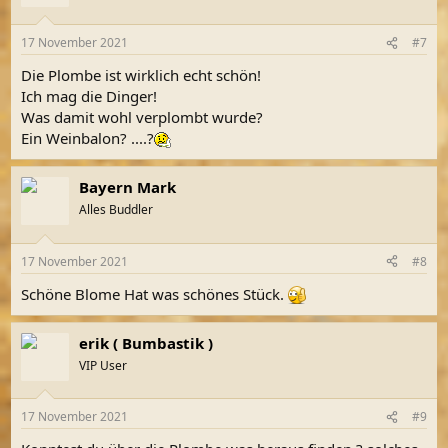
i
o
n
17 November 2021
#7
e
n
Die Plombe ist wirklich echt schön!
:
Ich mag die Dinger!
Was damit wohl verplombt wurde?
Ein Weinbalon? ....?
Bayern Mark
Alles Buddler
17 November 2021
#8
Schöne Blome Hat was schönes Stück.
erik ( Bumbastik )
VIP User
17 November 2021
#9