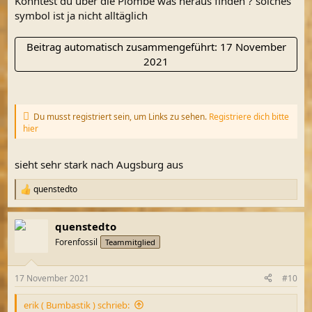
Konntest du über die Plombe was heraus finden ? solches
symbol ist ja nicht alltäglich
Beitrag automatisch zusammengeführt:
17 November
2021
Du musst registriert sein, um Links zu sehen.
Registriere dich bitte
hier
sieht sehr stark nach Augsburg aus
quenstedto
R
e
a
quenstedto
k
t
Forenfossil
Teammitglied
i
o
n
17 November 2021
#10
e
n
erik ( Bumbastik ) schrieb:
: