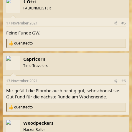
† Ötzi
FALKENMEISTER
17 November 2021
#5
Feine Funde GW.
quenstedto
R
e
a
Capricorn
k
t
Time Travelers
i
o
n
17 November 2021
#6
e
n
Mir gefällt die Plombe auch richtig gut, sehrschönist sie.
:
Gut Fund für die nächste Runde am Wochenende.
quenstedto
R
e
a
Woodpeckers
k
t
Harzer Roller