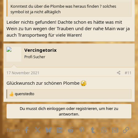
Konntest du über die Plombe was heraus finden ? solches
symbol ist ja nicht alltäglich
Leider nichts gefunden! Dachte schon es hätte was mit
Wein zu tun wegen der Trauben und der nahe Main war ja
auch Transportweg für viele Waren!
Vercingetorix
Profi Sucher
17 November 2021
#11
Glückwunsch zur schönen Plombe
quenstedto
R
e
a
Du musst dich einloggen oder registrieren, um hier zu
k
antworten.
t
i
o
Facebook
X (Twitter)
Bluesky
LinkedIn
Reddit
Pinterest
Tumblr
WhatsApp
E-Mail
Link
Teilen:
n
e