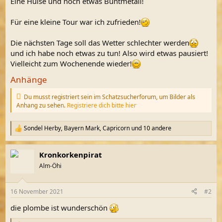
Eine Hülse und noch etwas Buntmetall!
Für eine kleine Tour war ich zufrieden!
Die nächsten Tage soll das Wetter schlechter werden
und ich habe noch etwas zu tun! Also wird etwas pausiert!
Vielleicht zum Wochenende wieder!
Anhänge
Du musst registriert sein im Schatzsucherforum, um Bilder als
Anhang zu sehen.
Registriere dich bitte hier
Sondel Herby
,
Bayern Mark
,
Capricorn
und 10 andere
R
e
a
Kronkorkenpirat
k
t
Alm-Öhi
i
o
n
16 November 2021
#2
e
n
die plombe ist wunderschön
: