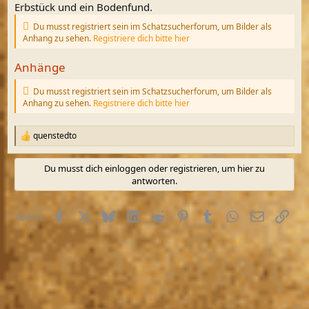
Erbstück und ein Bodenfund.
Du musst registriert sein im Schatzsucherforum, um Bilder als
Anhang zu sehen.
Registriere dich bitte hier
Anhänge
Du musst registriert sein im Schatzsucherforum, um Bilder als
Anhang zu sehen.
Registriere dich bitte hier
quenstedto
R
e
a
Du musst dich einloggen oder registrieren, um hier zu
k
antworten.
t
i
o
Facebook
X (Twitter)
Bluesky
LinkedIn
Reddit
Pinterest
Tumblr
WhatsApp
E-Mail
Link
Teilen:
n
e
n
: