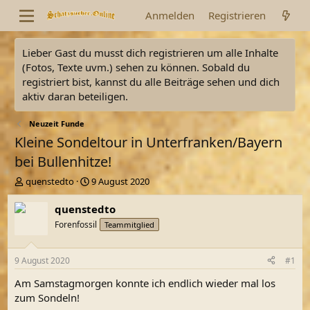
Anmelden
Registrieren
Lieber Gast du musst dich registrieren um alle Inhalte
(Fotos, Texte uvm.) sehen zu können. Sobald du
registriert bist, kannst du alle Beiträge sehen und dich
aktiv daran beteiligen.
Neuzeit Funde
Kleine Sondeltour in Unterfranken/Bayern
bei Bullenhitze!
E
E
quenstedto
9 August 2020
r
r
s
s
quenstedto
t
t
Forenfossil
Teammitglied
e
e
l
l
l
l
9 August 2020
#1
e
t
r
a
Am Samstagmorgen konnte ich endlich wieder mal los
m
zum Sondeln!