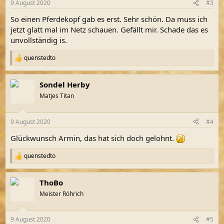
9 August 2020
#3
e
n
So einen Pferdekopf gab es erst. Sehr schön. Da muss ich
:
jetzt glatt mal im Netz schauen. Gefällt mir. Schade das es
unvollständig is.
quenstedto
R
e
a
Sondel Herby
k
t
Matjes Titan
i
o
n
9 August 2020
#4
e
n
Glückwunsch Armin, das hat sich doch gelohnt.
:
quenstedto
R
e
a
ThoBo
k
t
Meister Röhrich
i
o
n
9 August 2020
#5
e