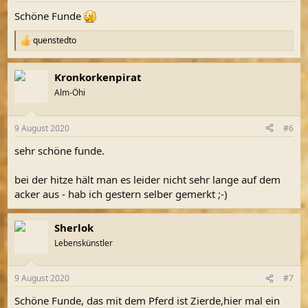
n
Schöne Funde
:
quenstedto
R
e
a
Kronkorkenpirat
k
t
Alm-Öhi
i
o
n
9 August 2020
#6
e
n
sehr schöne funde.
:
bei der hitze hält man es leider nicht sehr lange auf dem
acker aus - hab ich gestern selber gemerkt ;-)
Sherlok
Lebenskünstler
9 August 2020
#7
Schöne Funde, das mit dem Pferd ist Zierde,hier mal ein