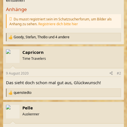
Anhänge
Du musst registriert sein im Schatzsucherforum, um Bilder als
Anhang zu sehen.
Registriere dich bitte hier
Goody
,
Stefan
,
ThoBo
und 4 andere
R
e
a
Capricorn
k
t
Time Travelers
i
o
n
9 August 2020
#2
e
n
Das sieht doch schon mal gut aus, Glückwunsch!
:
quenstedto
R
e
a
Pelle
k
t
Auskenner
i
o
n