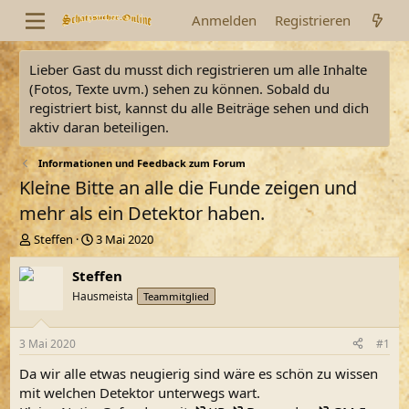
Anmelden
Registrieren
Lieber Gast du musst dich registrieren um alle Inhalte
(Fotos, Texte uvm.) sehen zu können. Sobald du
registriert bist, kannst du alle Beiträge sehen und dich
aktiv daran beteiligen.
Informationen und Feedback zum Forum
Kleine Bitte an alle die Funde zeigen und
mehr als ein Detektor haben.
E
E
Steffen
3 Mai 2020
r
r
s
s
Steffen
t
t
Hausmeista
Teammitglied
e
e
l
l
l
l
3 Mai 2020
#1
e
t
r
a
Da wir alle etwas neugierig sind wäre es schön zu wissen
m
mit welchen Detektor unterwegs wart.