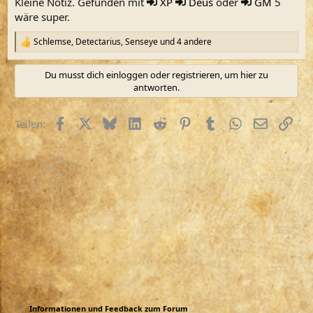
Kleine Notiz. Gefunden mit
XP
Deus
oder
GM
5
wäre super.
Schlemse
,
Detectarius
,
Senseye
und 4 andere
R
e
a
Du musst dich einloggen oder registrieren, um hier zu
k
antworten.
t
i
o
Facebook
X (Twitter)
Bluesky
LinkedIn
Reddit
Pinterest
Tumblr
WhatsApp
E-Mail
Link
Teilen:
n
e
n
:
Informationen und Feedback zum Forum