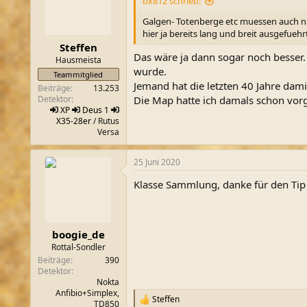
bx812 schrieb:
Galgen- Totenberge etc muessen auch nic
hier ja bereits lang und breit ausgefuehrt
Steffen
Das wäre ja dann sogar noch besser.
Hausmeista
wurde.
Teammitglied
Jemand hat die letzten 40 Jahre dami
Beiträge
13.253
Detektor
Die Map hatte ich damals schon vor
XP
Deus 1
X35-28er
/ Rutus
Versa
25 Juni 2020
Klasse Sammlung, danke für den Tip 
boogie_de
Rottal-Sondler
Beiträge
390
Detektor
Nokta
Anfibio+Simplex,
Steffen
R
TD850