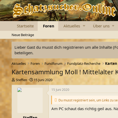
Startseite
Foren
Aktuelles
Über uns
Neue Beiträge
Lieber Gast du musst dich registrieren um alle Inhalte (F
beteiligen.
Aktuelles
Foren
Fundforum
Fundplatz-Recherche
Karten 
Kartensammlung Moll ! Mittelalter
E
E
Steffen
15 Juni 2020
r
r
s
s
15 Juni 2020
t
t
e
e
Du musst registriert sein, um Links zu s
l
l
l
l
Am PC schaut das richtig geil aus. Na
e
t
Steffen
r
a