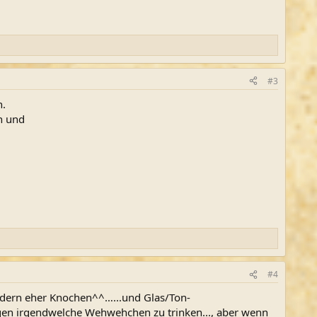
#3
n.
n und
#4
ondern eher Knochen^^…...und Glas/Ton-
egen irgendwelche Wehwehchen zu trinken..., aber wenn