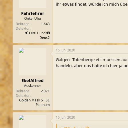
n
ihr etwas findet, würde ich mich übe
e
n
Fahrlehrer
:
Onkel Uhu
Beiträge
1.643
Detektor
ORX
1 und
Deus2
16 Juni 2020
Galgen- Totenberge etc muessen auch
handeln, aber das hatte ich hier ja b
EkelAlfred
Auskenner
Beiträge
2.071
Detektor
Golden Mask 5+ SE
Platinum
16 Juni 2020