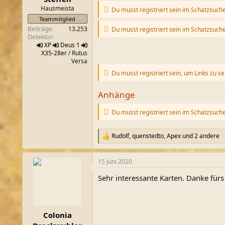
m
Hausmeista
Du musst registriert sein im Schatzsuch
Teammitglied
Beiträge
13.253
Du musst registriert sein im Schatzsuch
Detektor
XP
Deus 1
X35-28er
/ Rutus
Versa
Du musst registriert sein, um Links zu s
Anhänge
Du musst registriert sein im Schatzsuch
Rudolf
,
quenstedto
,
Apex
und 2 andere
R
e
a
15 Juni 2020
k
t
Sehr interessante Karten. Danke fürs 
i
o
n
e
n
Colonia
: