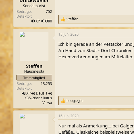
Dreckwuhler
Sondeltourist
Beiträge
752
Detektor
Steffen
R
XP
ORX
e
a
15 Juni 2020
k
t
Ich bin gerade an der Pestäcker und 
i
o
An Hand von Stadt - Dorf Chroniken 
n
Hexenverbrennungen im Mittelalter.
e
n
Steffen
:
Hausmeista
Teammitglied
Beiträge
13.253
Detektor
XP
Deus 1
X35-28er
/ Rutus
boogie_de
R
Versa
e
a
16 Juni 2020
k
t
Nur mal als Anmerkung....bei Galgen
i
o
Gefäße...Glaskelche beispielsweise