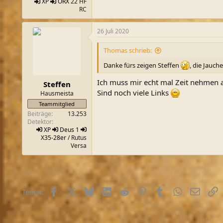
XP
ORX
22 HF
RC
26 Juli 2020
Thomas schrieb:
Danke fürs zeigen Steffen
, die Jauch
Ich muss mir echt mal Zeit nehmen a
Steffen
Sind noch viele Links
Hausmeista
Teammitglied
Beiträge
13.253
Detektor
XP
Deus 1
X35-28er
/ Rutus
Versa
Facebook
X (Twitter)
Bluesky
LinkedIn
Reddit
Pinterest
Tumblr
WhatsApp
E-Mail
L
Teilen: