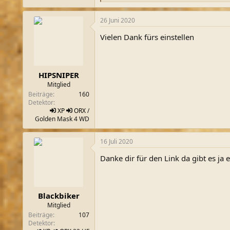
e
a
26 Juni 2020
k
t
Vielen Dank fürs einstellen
i
o
n
e
n
HIPSNIPER
:
Mitglied
Beiträge
160
Detektor
XP
ORX
/
Golden Mask 4 WD
16 Juli 2020
Danke dir für den Link da gibt es ja
Blackbiker
Mitglied
Beiträge
107
Detektor