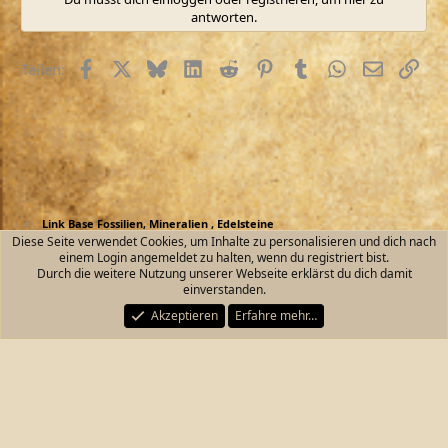
antworten.
Facebook
X (Twitter)
Bluesky
LinkedIn
Reddit
Pinterest
Tumblr
WhatsApp
E-Mail
Link
Teilen:
Link Base Fossilien, Mineralien , Edelsteine
Diese Seite verwendet Cookies, um Inhalte zu personalisieren und dich nach
einem Login angemeldet zu halten, wenn du registriert bist.
Kontakt
Nutzungsbedingungen
Datenschutz
Durch die weitere Nutzung unserer Webseite erklärst du dich damit
Hilfe und Impressum
Start
R
einverstanden.
S
S
Akzeptieren
Erfahre mehr…
®
Community platform by XenForo
© 2010-2026 XenForo Ltd.