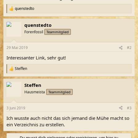
quenstedto
R
e
a
quenstedto
k
t
Forenfossil
Teammitglied
i
o
n
29 Mai 2019
#2
e
n
Interessanter Link, sehr gut!
:
Steffen
R
e
a
Steffen
k
t
Hausmeista
Teammitglied
i
o
n
3 Juni 2019
#3
e
n
Ich wusste auch nicht das sich jemand die Mühe macht so
:
ein Verzeichnis zu erstellen.
Du musst dich einloggen oder registrieren, um hier zu