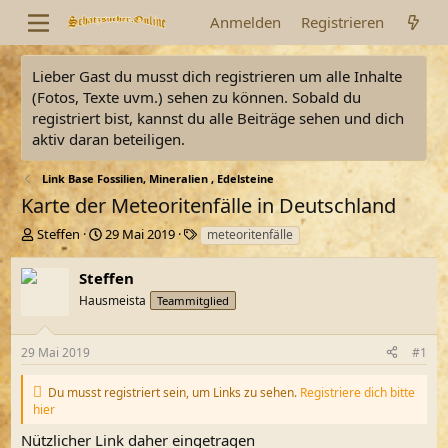
Anmelden
Registrieren
Lieber Gast du musst dich registrieren um alle Inhalte
(Fotos, Texte uvm.) sehen zu können. Sobald du
registriert bist, kannst du alle Beiträge sehen und dich
aktiv daran beteiligen.
Link Base Fossilien, Mineralien , Edelsteine
Karte der Meteoritenfälle in Deutschland
E
E
S
Steffen
29 Mai 2019
meteoritenfälle
r
r
c
s
s
h
Steffen
t
t
l
Hausmeista
Teammitglied
e
e
a
l
l
g
l
l
w
29 Mai 2019
#1
e
t
o
r
a
r
Du musst registriert sein, um Links zu sehen.
Registriere dich bitte
m
t
hier
e
Nützlicher Link daher eingetragen