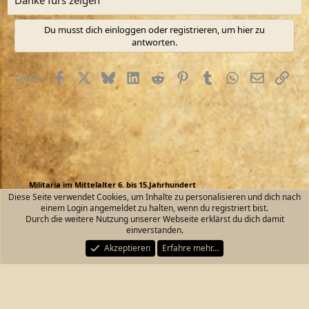
:
Du musst dich einloggen oder registrieren, um hier zu
antworten.
Facebook
X (Twitter)
Bluesky
LinkedIn
Reddit
Pinterest
Tumblr
WhatsApp
E-Mail
Link
Teilen:
Militaria im Mittelalter 6. bis 15.Jahrhundert
Diese Seite verwendet Cookies, um Inhalte zu personalisieren und dich nach
einem Login angemeldet zu halten, wenn du registriert bist.
Kontakt
Nutzungsbedingungen
Datenschutz
Durch die weitere Nutzung unserer Webseite erklärst du dich damit
Hilfe und Impressum
Start
R
einverstanden.
S
S
Akzeptieren
Erfahre mehr…
®
Community platform by XenForo
© 2010-2026 XenForo Ltd.