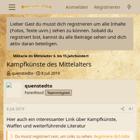
Anmelden
Registrieren
Lieber Gast du musst dich registrieren um alle Inhalte
(Fotos, Texte uvm.) sehen zu können. Sobald du
registriert bist, kannst du alle Beiträge sehen und dich
aktiv daran beteiligen.
Militaria im Mittelalter 6. bis 15.Jahrhundert
Kampfkünste des Mittelalters
E
E
quenstedto
8 Juli 2019
r
r
s
s
quenstedto
t
t
Forenfossil
Teammitglied
e
e
l
l
l
l
8 Juli 2019
#1
e
t
r
a
Hier auch ein interessanter Link über Kampfkünste,
m
Waffen und weiterführende Literatur
Du musst registriert sein, um Links zu sehen.
Registriere dich bitte