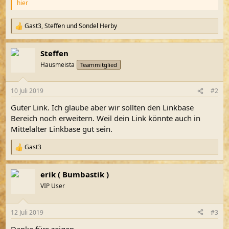
hier
Gast3
,
Steffen
und
Sondel Herby
R
e
a
Steffen
k
t
Hausmeista
Teammitglied
i
o
n
10 Juli 2019
#2
e
n
Guter Link. Ich glaube aber wir sollten den Linkbase
:
Bereich noch erweitern. Weil dein Link könnte auch in
Mittelalter Linkbase gut sein.
Gast3
R
e
a
erik ( Bumbastik )
k
t
VIP User
i
o
n
12 Juli 2019
#3
e
n
Danke fürs zeigen