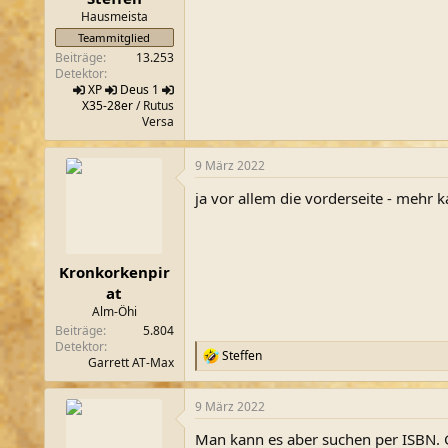
m
Hausmeista
Teammitglied
Beiträge
13.253
Detektor
XP
Deus 1
X35-28er
/ Rutus
Versa
9 März 2022
ja vor allem die vorderseite - mehr k
Kronkorkenpir
at
Alm-Öhi
Beiträge
5.804
Detektor
Steffen
R
Garrett AT-Max
e
a
9 März 2022
k
t
Man kann es aber suchen per ISBN. G
i