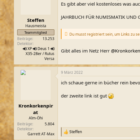
o
Es gibt aber viel kostenloses was auch
n
e
JAHRBUCH FÜR NUMISMATIK UND 
n
Steffen
:
Hausmeista
Teammitglied
Du musst registriert sein, um Links zu s
Beiträge
13.253
Detektor
XP
Deus 1
Gibt alles im Netz Herr
@Kronkorken
X35-28er
/ Rutus
Versa
9 März 2022
ich schaue gerne in bücher rein bevor
der zweite link ist gut
Kronkorkenpir
at
Alm-Öhi
Beiträge
5.804
Detektor
Steffen
R
Garrett AT-Max
e