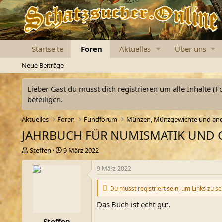
Startseite
Foren
Aktuelles
Über uns
Neue Beiträge
Lieber Gast du musst dich registrieren um alle Inhalte (F
beteiligen.
Aktuelles
Foren
Fundforum
JAHRBUCH FÜR NUMISMATIK UND G
E
E
Steffen
9 März 2022
r
r
s
s
9 März 2022
t
t
e
e
Du musst registriert sein, um Links zu s
l
l
l
l
Das Buch ist echt gut.
e
t
Steffen
r
a