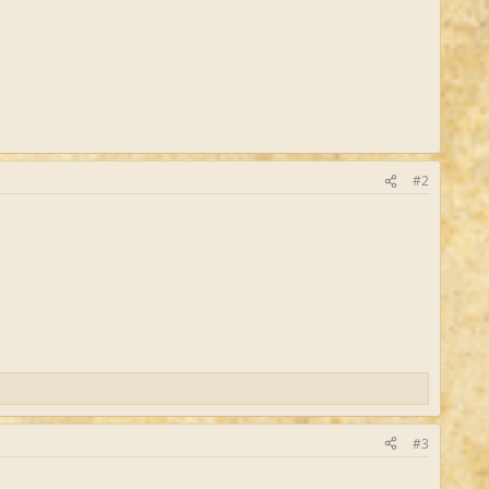
#2
#3