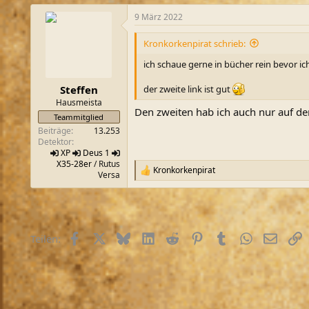
a
9 März 2022
k
t
i
Kronkorkenpirat schrieb:
o
n
ich schaue gerne in bücher rein bevor ich
e
n
der zweite link ist gut
Steffen
:
Hausmeista
Den zweiten hab ich auch nur auf d
Teammitglied
Beiträge
13.253
Detektor
XP
Deus 1
X35-28er
/ Rutus
Kronkorkenpirat
R
Versa
e
a
k
t
i
Facebook
X (Twitter)
Bluesky
LinkedIn
Reddit
Pinterest
Tumblr
WhatsApp
E-Mail
L
Teilen:
o
n
e
n
: