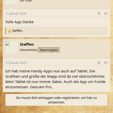
VIP User
i
o
n
11 Januar 2020
#2
e
n
Tolle App Danke
:
Steffen
R
e
a
Steffen
k
t
Hausmeista
Teammitglied
i
o
n
12 Januar 2020
#3
e
n
Ich hab meine Handy Apps nun auch auf Tablet. Die
:
Grafiken und größe der Mapp sind da viel übersichtlicher.
Mein Tablet ist nun immer dabei. Auch die App um Funde
einzumessen. Geocam Pro.
Du musst dich einloggen oder registrieren, um hier zu
antworten.