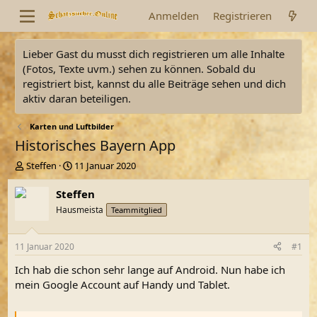
Anmelden
Registrieren
Lieber Gast du musst dich registrieren um alle Inhalte
(Fotos, Texte uvm.) sehen zu können. Sobald du
registriert bist, kannst du alle Beiträge sehen und dich
aktiv daran beteiligen.
Karten und Luftbilder
Historisches Bayern App
E
E
Steffen
11 Januar 2020
r
r
s
s
Steffen
t
t
Hausmeista
Teammitglied
e
e
l
l
l
l
11 Januar 2020
#1
e
t
r
a
Ich hab die schon sehr lange auf Android. Nun habe ich
m
mein Google Account auf Handy und Tablet.