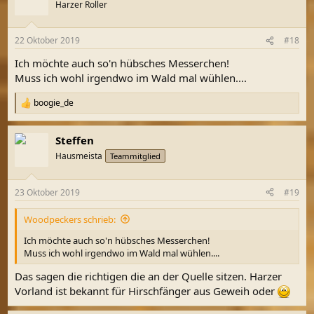
t
Harzer Roller
i
o
n
22 Oktober 2019
#18
e
n
Ich möchte auch so'n hübsches Messerchen!
:
Muss ich wohl irgendwo im Wald mal wühlen....
boogie_de
R
e
a
Steffen
k
t
Hausmeista
Teammitglied
i
o
n
23 Oktober 2019
#19
e
n
Woodpeckers schrieb:
:
Ich möchte auch so'n hübsches Messerchen!
Muss ich wohl irgendwo im Wald mal wühlen....
Das sagen die richtigen die an der Quelle sitzen. Harzer
Vorland ist bekannt für Hirschfänger aus Geweih oder