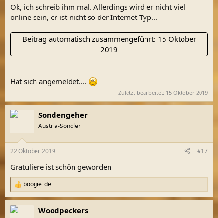
Ok, ich schreib ihm mal. Allerdings wird er nicht viel
online sein, er ist nicht so der Internet-Typ...
Beitrag automatisch zusammengeführt:
15 Oktober
2019
Hat sich angemeldet....
Zuletzt bearbeitet:
15 Oktober 2019
Sondengeher
Austria-Sondler
22 Oktober 2019
#17
Gratuliere ist schön geworden
boogie_de
R
e
a
Woodpeckers
k