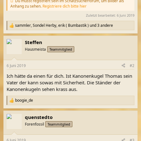
Du musst registriert sein im Schatzsucherforum, um Bilder als
Anhang zu sehen.
Registriere dich bitte hier
Zuletzt bearbeitet:
6 Juni 2019
sammler
,
Sondel Herby
,
erik ( Bumbastik )
und 3 andere
R
e
a
Steffen
k
t
Hausmeista
Teammitglied
i
o
n
6 Juni 2019
#2
e
n
Ich hätte da einen für dich. Ist Kanonenkugel Thomas sein
:
Vater der kann sowas mit Sicherheit. Die Ständer der
Kanonenkugeln sehen krass aus.
boogie_de
R
e
a
quenstedto
k
t
Forenfossil
Teammitglied
i
o
n
6 Juni 2019
#3