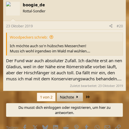
boogie_de
Rottal-Sondler
23 Oktober 2019
#20
Woodpeckers schrieb:
Ich möchte auch so'n hübsches Messerchen!
Muss ich wohl irgendwo im Wald mal wühlen....
Der Fund war auch absoluter Zufall. Ich dachte erst an nen
Gladius, weil in der Nähe eine Römerstraße vorbei läuft,
aber der Hirschfänger ist auch toll. Da fällt mir ein, den
muss ich mal mit dem Konservierungswachs behandeln....
Zuletzt bearbeitet:
23 Oktober 2019
Letzte
1 von 2
Nächste
Du musst dich einloggen oder registrieren, um hier zu
antworten.
Facebook
X (Twitter)
Bluesky
LinkedIn
Reddit
Pinterest
Tumblr
WhatsApp
E-Mail
Link
Teilen: