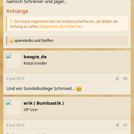
nämlich Schreiner und Jäger...
Anhänge
Du musst registriert sein im Schatzsucherforum, um Bilder als
Anhang zu sehen.
Registriere dich bitte hier
quenstedto
und
Steffen
R
e
a
boogie_de
k
t
Rottal-Sondler
i
o
n
6 Juni 2019
#6
e
n
Und ein Sondelkollege Schmied...
:
erik ( Bumbastik )
VIP User
6 Juni 2019
#7