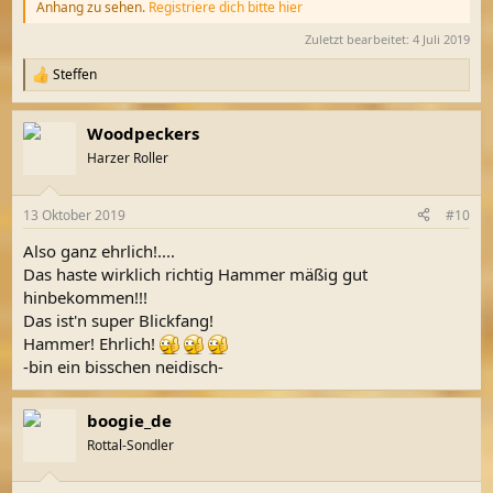
Anhang zu sehen.
Registriere dich bitte hier
Zuletzt bearbeitet:
4 Juli 2019
Steffen
R
e
a
Woodpeckers
k
t
Harzer Roller
i
o
n
13 Oktober 2019
#10
e
n
Also ganz ehrlich!....
:
Das haste wirklich richtig Hammer mäßig gut
hinbekommen!!!
Das ist'n super Blickfang!
Hammer! Ehrlich!
-bin ein bisschen neidisch-
boogie_de
Rottal-Sondler