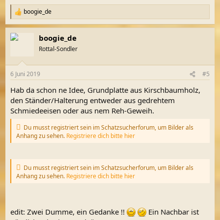
boogie_de
R
e
a
boogie_de
k
t
Rottal-Sondler
i
o
n
6 Juni 2019
#5
e
n
Hab da schon ne Idee, Grundplatte aus Kirschbaumholz,
:
den Ständer/Halterung entweder aus gedrehtem
Schmiedeeisen oder aus nem Reh-Geweih.
Du musst registriert sein im Schatzsucherforum, um Bilder als
Anhang zu sehen.
Registriere dich bitte hier
Du musst registriert sein im Schatzsucherforum, um Bilder als
Anhang zu sehen.
Registriere dich bitte hier
edit: Zwei Dumme, ein Gedanke !!
Ein Nachbar ist