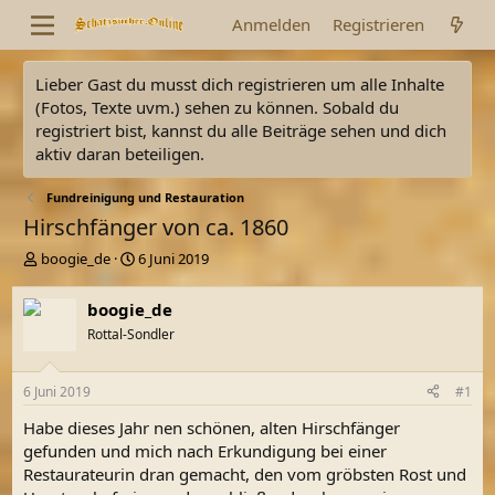
Anmelden
Registrieren
Lieber Gast du musst dich registrieren um alle Inhalte
(Fotos, Texte uvm.) sehen zu können. Sobald du
registriert bist, kannst du alle Beiträge sehen und dich
aktiv daran beteiligen.
Fundreinigung und Restauration
Hirschfänger von ca. 1860
E
E
boogie_de
6 Juni 2019
r
r
s
s
boogie_de
t
t
Rottal-Sondler
e
e
l
l
l
l
6 Juni 2019
#1
e
t
r
a
Habe dieses Jahr nen schönen, alten Hirschfänger
m
gefunden und mich nach Erkundigung bei einer
Restaurateurin dran gemacht, den vom gröbsten Rost und