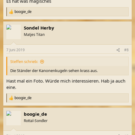
Es hat was magisches
boogie_de
R
e
a
Sondel Herby
k
t
Matjes Titan
i
o
n
7 Juni 2019
#8
e
n
Steffen schrieb:
:
Die Ständer der Kanonenkugeln sehen krass aus.
Hast mal ein Foto. Würde mich interessieren. Hab ja auch
eine.
boogie_de
R
e
a
boogie_de
k
t
Rottal-Sondler
i
o
n