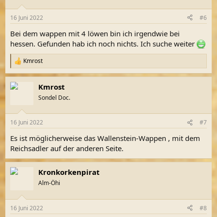
o
n
16 Juni 2022
#6
e
n
Bei dem wappen mit 4 löwen bin ich irgendwie bei
:
hessen. Gefunden hab ich noch nichts. Ich suche weiter
Kmrost
R
e
a
Kmrost
k
t
Sondel Doc.
i
o
n
16 Juni 2022
#7
e
n
Es ist möglicherweise das Wallenstein-Wappen , mit dem
:
Reichsadler auf der anderen Seite.
Kronkorkenpirat
Alm-Öhi
16 Juni 2022
#8