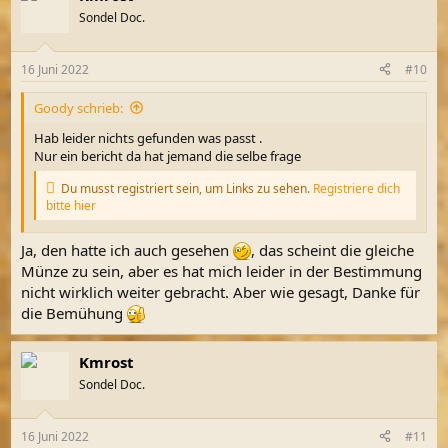
t
Sondel Doc.
i
o
n
16 Juni 2022
#10
e
n
Goody schrieb:
:
Hab leider nichts gefunden was passt .
Nur ein bericht da hat jemand die selbe frage
Du musst registriert sein, um Links zu sehen.
Registriere dich
bitte hier
Ja, den hatte ich auch gesehen
, das scheint die gleiche
Münze zu sein, aber es hat mich leider in der Bestimmung
nicht wirklich weiter gebracht. Aber wie gesagt, Danke für
die Bemühung
Kmrost
Sondel Doc.
16 Juni 2022
#11