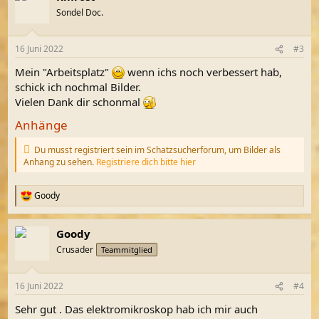
Sondel Doc.
16 Juni 2022
#3
Mein "Arbeitsplatz"
wenn ichs noch verbessert hab,
schick ich nochmal Bilder.
Vielen Dank dir schonmal
Anhänge
Du musst registriert sein im Schatzsucherforum, um Bilder als
Anhang zu sehen.
Registriere dich bitte hier
Goody
R
e
a
Goody
k
t
Crusader
Teammitglied
i
o
n
16 Juni 2022
#4
e
n
Sehr gut . Das elektromikroskop hab ich mir auch
: