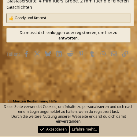
Glasfaserstifte, 4 mm fuers Grobe, 2 mm fuer die feineren
Geschichten
Goody
und
Kmrost
R
e
a
Du musst dich einloggen oder registrieren, um hier zu
k
antworten.
t
i
o
Facebook
X (Twitter)
Bluesky
LinkedIn
Reddit
Pinterest
Tumblr
WhatsApp
E-Mail
Link
Teilen:
n
e
n
:
Münzen Bestimmung Hilfe
Diese Seite verwendet Cookies, um Inhalte zu personalisieren und dich nach
einem Login angemeldet zu halten, wenn du registriert bist.
Kontakt
Nutzungsbedingungen
Datenschutz
Durch die weitere Nutzung unserer Webseite erklärst du dich damit
Hilfe und Impressum
Start
R
einverstanden.
S
S
Akzeptieren
Erfahre mehr…
®
Community platform by XenForo
© 2010-2026 XenForo Ltd.