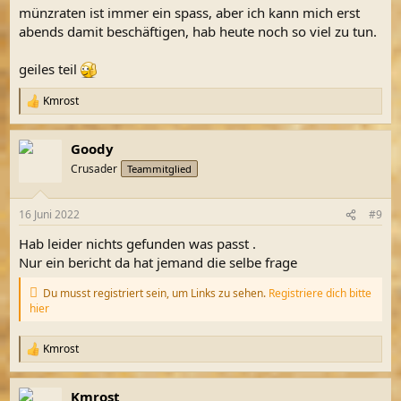
münzraten ist immer ein spass, aber ich kann mich erst
abends damit beschäftigen, hab heute noch so viel zu tun.
geiles teil
Kmrost
R
e
a
Goody
k
t
Crusader
Teammitglied
i
o
n
16 Juni 2022
#9
e
n
Hab leider nichts gefunden was passt .
:
Nur ein bericht da hat jemand die selbe frage
Du musst registriert sein, um Links zu sehen.
Registriere dich bitte
hier
Kmrost
R
e
a
Kmrost
k