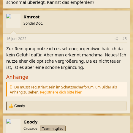
schonmal überlegt. Kannst das empfehlen?
Kmrost
Sondel Doc.
16 Juni 2022
#5
Zur Reinigung nutze ich es seltener, irgendwie hab ich da
kein Gefühl dafür. Aber man erkennt manchmal Neues! Ich
nutze eher die optische Vergrößerung. Da es nicht teuer
ist, ist es aber eine schöne Ergänzung.
Anhänge
Du musst registriert sein im Schatzsucherforum, um Bilder als
Anhang zu sehen.
Registriere dich bitte hier
Goody
R
e
a
Goody
k
t
Crusader
Teammitglied
i