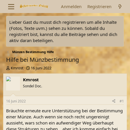
Anmelden
Registrieren
Lieber Gast du musst dich registrieren um alle Inhalte
(Fotos, Texte uvm.) sehen zu können. Sobald du
registriert bist, kannst du alle Beiträge sehen und dich
aktiv daran beteiligen.
Münzen Bestimmung Hilfe
Hilfe bei Münzbestimmung
E
E
Kmrost
16 Juni 2022
r
r
s
s
Kmrost
t
t
Sondel Doc.
e
e
l
l
l
l
16 Juni 2022
#1
e
t
r
a
Bräuchte erneute eure Unterstützung bei der Bestimmung
m
einer Münze. Auch wenn sie noch recht ungereinigt
aussieht, wars schon ein aufwendiger Weg überhaupt
diese Strukturen zu sehen... aber ich komme einfach bei