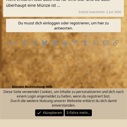
überhaupt eine Münze ist …
Zuletzt bearbeitet:
2 Juli 2026
Du musst dich einloggen oder registrieren, um hier zu
antworten.
Facebook
X (Twitter)
Bluesky
LinkedIn
Reddit
Pinterest
Tumblr
WhatsApp
E-Mail
Link
Teilen:
Münzen Bestimmung Hilfe
Diese Seite verwendet Cookies, um Inhalte zu personalisieren und dich nach
einem Login angemeldet zu halten, wenn du registriert bist.
Kontakt
Nutzungsbedingungen
Datenschutz
Durch die weitere Nutzung unserer Webseite erklärst du dich damit
Hilfe und Impressum
Start
R
einverstanden.
S
S
Akzeptieren
Erfahre mehr…
®
Community platform by XenForo
© 2010-2026 XenForo Ltd.