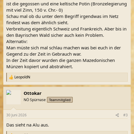
ist die gegossen und eine keltische Potin (Bronzelegierung
mit viel Zinn, 150 v. Chr.- 0)
Schau mal ob du unter dem Begriff irgendwas im Netz
findest was dem ähnlich sieht.
Verbreitung eigentlich Schweiz und Frankreich. Aber bis in
den Bayrischen Wald sicher auch kein Problem.
Alternativ:
Man müste sich mal schlau machen was bei euch in der
Gegend zu der Zeit in Gebrauch war.
In der Zeit davor wurden die ganzen Mazedonischen
Münzen kopiert und abstrahiert.
LeopoldN
R
e
a
Ottokar
k
t
NÖ Spürnase
Teammitglied
i
o
n
30 Juni 2026
#3
e
n
Das sieht na Alu aus.
: