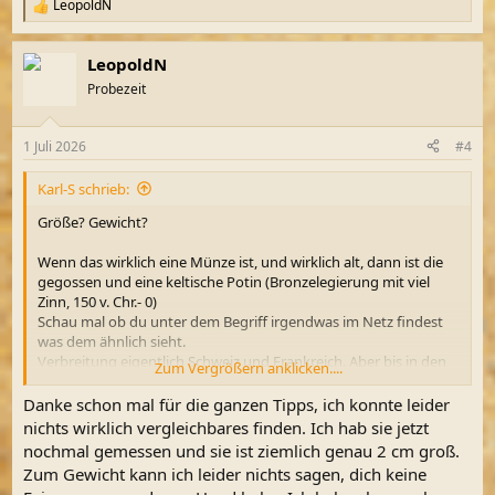
LeopoldN
R
e
a
LeopoldN
k
t
Probezeit
i
o
n
1 Juli 2026
#4
e
n
Karl-S schrieb:
:
Größe? Gewicht?
Wenn das wirklich eine Münze ist, und wirklich alt, dann ist die
gegossen und eine keltische Potin (Bronzelegierung mit viel
Zinn, 150 v. Chr.- 0)
Schau mal ob du unter dem Begriff irgendwas im Netz findest
was dem ähnlich sieht.
Verbreitung eigentlich Schweiz und Frankreich. Aber bis in den
Zum Vergrößern anklicken....
Bayrischen Wald sicher auch kein Problem.
Alternativ:
Danke schon mal für die ganzen Tipps, ich konnte leider
Man müste sich mal schlau machen was bei euch in der Gegend
nichts wirklich vergleichbares finden. Ich hab sie jetzt
zu der Zeit in Gebrauch war.
nochmal gemessen und sie ist ziemlich genau 2 cm groß.
In der Zeit davor wurden die ganzen Mazedonischen Münzen
Zum Gewicht kann ich leider nichts sagen, dich keine
kopiert und abstrahiert.