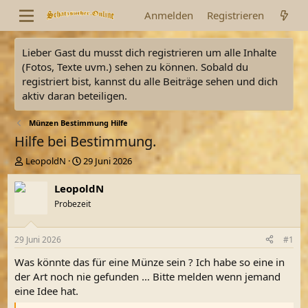
Anmelden
Registrieren
Lieber Gast du musst dich registrieren um alle Inhalte
(Fotos, Texte uvm.) sehen zu können. Sobald du
registriert bist, kannst du alle Beiträge sehen und dich
aktiv daran beteiligen.
Münzen Bestimmung Hilfe
Hilfe bei Bestimmung.
E
E
LeopoldN
29 Juni 2026
r
r
s
s
LeopoldN
t
t
Probezeit
e
e
l
l
l
l
29 Juni 2026
#1
e
t
r
a
Was könnte das für eine Münze sein ? Ich habe so eine in
m
der Art noch nie gefunden … Bitte melden wenn jemand
eine Idee hat.