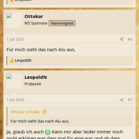
R
e
a
Ottokar
k
t
NÖ Spürnase
Teammitglied
i
o
n
1 Juli 2026
#6
e
n
Für mich sieht das nach Alu aus,
:
LeopoldN
R
e
a
LeopoldN
k
t
Probezeit
i
o
n
1 Juli 2026
#7
e
n
Ottokar schrieb:
:
Für mich sieht das nach Alu aus,
Ja, glaub ich auch
Kann mir aber leider immer noch
nicht erklären was dass mal für eine war und ob dass