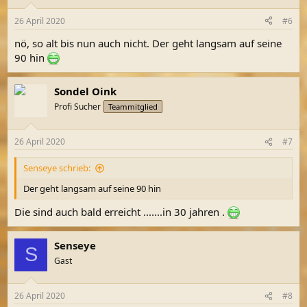
o
n
26 April 2020
#6
e
n
nö, so alt bis nun auch nicht. Der geht langsam auf seine
:
90 hin
Sondel Oink
Profi Sucher
Teammitglied
26 April 2020
#7
Senseye schrieb:
Der geht langsam auf seine 90 hin
Die sind auch bald erreicht .......in 30 jahren .
Senseye
S
Gast
26 April 2020
#8