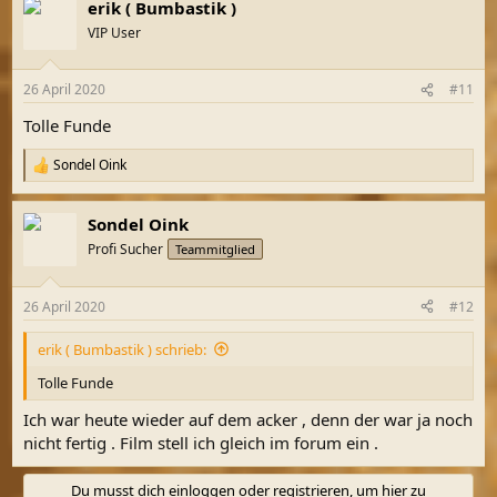
erik ( Bumbastik )
k
t
VIP User
i
o
n
26 April 2020
#11
e
n
Tolle Funde
:
Sondel Oink
R
e
a
Sondel Oink
k
t
Profi Sucher
Teammitglied
i
o
n
26 April 2020
#12
e
n
erik ( Bumbastik ) schrieb:
:
Tolle Funde
Ich war heute wieder auf dem acker , denn der war ja noch
nicht fertig . Film stell ich gleich im forum ein .
Du musst dich einloggen oder registrieren, um hier zu