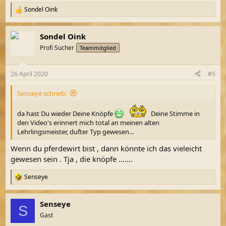
Sondel Oink
R
e
a
Sondel Oink
k
t
Profi Sucher
Teammitglied
i
o
n
26 April 2020
#5
e
n
Senseye schrieb:
:
da hast Du wieder Deine Knöpfe
Deine Stimme in
den Video's erinnert mich total an meinen alten
Lehrlingsmeister, dufter Typ gewesen...
Wenn du pferdewirt bist , dann könnte ich das vieleicht
gewesen sein . Tja , die knöpfe .......
Senseye
R
e
a
Senseye
k
S
t
Gast
i