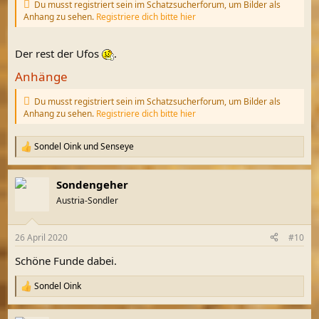
Du musst registriert sein im Schatzsucherforum, um Bilder als
Anhang zu sehen.
Registriere dich bitte hier
Der rest der Ufos
.
Anhänge
Du musst registriert sein im Schatzsucherforum, um Bilder als
Anhang zu sehen.
Registriere dich bitte hier
Sondel Oink
und
Senseye
R
e
a
Sondengeher
k
t
Austria-Sondler
i
o
n
26 April 2020
#10
e
n
Schöne Funde dabei.
:
Sondel Oink
R
e
a