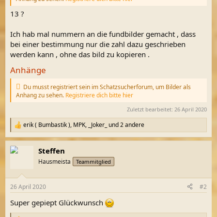
13 ?
Ich hab mal nummern an die fundbilder gemacht , dass
bei einer bestimmung nur die zahl dazu geschrieben
werden kann , ohne das bild zu kopieren .
Anhänge
Du musst registriert sein im Schatzsucherforum, um Bilder als
Anhang zu sehen.
Registriere dich bitte hier
Zuletzt bearbeitet:
26 April 2020
erik ( Bumbastik )
,
MPK
,
_Joker_
und 2 andere
R
e
a
Steffen
k
t
Hausmeista
Teammitglied
i
o
n
26 April 2020
#2
e
n
Super gepiept Glückwunsch
: