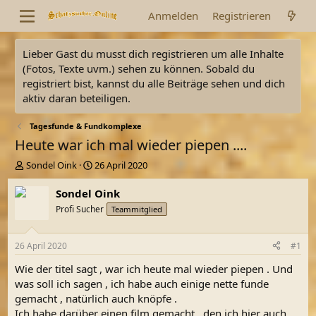
Anmelden
Registrieren
Lieber Gast du musst dich registrieren um alle Inhalte
(Fotos, Texte uvm.) sehen zu können. Sobald du
registriert bist, kannst du alle Beiträge sehen und dich
aktiv daran beteiligen.
Tagesfunde & Fundkomplexe
Heute war ich mal wieder piepen ....
E
E
Sondel Oink
26 April 2020
r
r
s
s
Sondel Oink
t
t
Profi Sucher
Teammitglied
e
e
l
l
l
l
26 April 2020
#1
e
t
r
a
Wie der titel sagt , war ich heute mal wieder piepen . Und
m
was soll ich sagen , ich habe auch einige nette funde
gemacht , natürlich auch knöpfe .
Ich habe darüber einen film gemacht , den ich hier auch