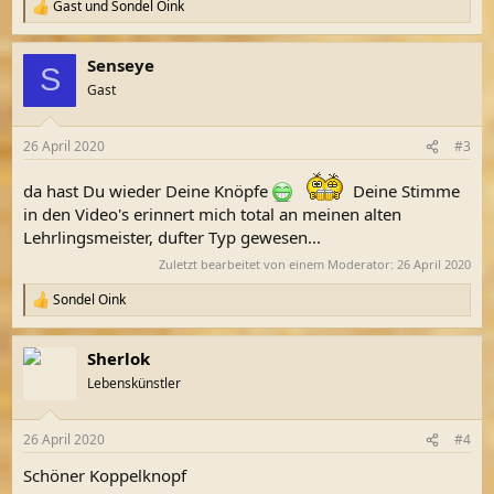
Gast
und
Sondel Oink
R
e
a
Senseye
k
S
t
Gast
i
o
n
26 April 2020
#3
e
n
da hast Du wieder Deine Knöpfe
:
Deine Stimme
in den Video's erinnert mich total an meinen alten
Lehrlingsmeister, dufter Typ gewesen...
Zuletzt bearbeitet von einem Moderator:
26 April 2020
Sondel Oink
R
e
a
Sherlok
k
t
Lebenskünstler
i
o
n
26 April 2020
#4
e
n
Schöner Koppelknopf
: