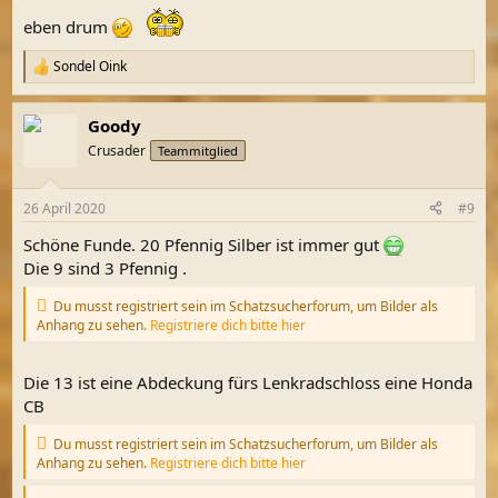
eben drum
Sondel Oink
R
e
a
Goody
k
t
Crusader
Teammitglied
i
o
n
26 April 2020
#9
e
n
Schöne Funde. 20 Pfennig Silber ist immer gut
:
Die 9 sind 3 Pfennig .
Du musst registriert sein im Schatzsucherforum, um Bilder als
Anhang zu sehen.
Registriere dich bitte hier
Die 13 ist eine Abdeckung fürs Lenkradschloss eine Honda
CB
Du musst registriert sein im Schatzsucherforum, um Bilder als
Anhang zu sehen.
Registriere dich bitte hier