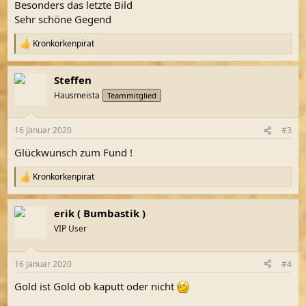
Besonders das letzte Bild
Sehr schöne Gegend
Kronkorkenpirat
R
e
a
Steffen
k
t
Hausmeista
Teammitglied
i
o
n
16 Januar 2020
#3
e
n
Glückwunsch zum Fund !
:
Kronkorkenpirat
R
e
a
erik ( Bumbastik )
k
t
VIP User
i
o
n
16 Januar 2020
#4
e
n
Gold ist Gold ob kaputt oder nicht
: