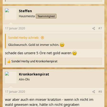
e
a
Steffen
k
t
Hausmeista
Teammitglied
i
o
n
17 Januar 2020
#7
e
n
Sondel Herby schrieb:
:
Glückwunsch. Gold ist immer schön.
schade das unsere 5 Öre net gold waren
Sondel Herby
und
Kronkorkenpirat
R
e
a
Kronkorkenpirat
k
t
Alm-Öhi
i
o
n
17 Januar 2020
#8
e
n
war aber auch ein mieser kratzton - wenn ich nicht im
:
wald gewesen wäre, hätte ich nicht gegraben