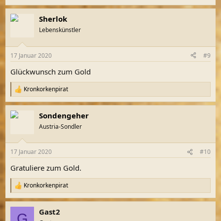
Sherlok
Lebenskünstler
17 Januar 2020
#9
Glückwunsch zum Gold
Kronkorkenpirat
R
e
a
Sondengeher
k
t
Austria-Sondler
i
o
n
17 Januar 2020
#10
e
n
Gratuliere zum Gold.
:
Kronkorkenpirat
R
e
a
Gast2
k
G
t