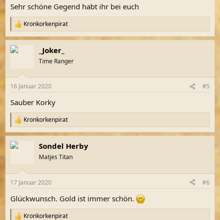
Sehr schöne Gegend habt ihr bei euch
Kronkorkenpirat
R
e
a
_Joker_
k
t
Time Ranger
i
o
n
16 Januar 2020
#5
e
n
Sauber Korky
:
Kronkorkenpirat
R
e
a
Sondel Herby
k
t
Matjes Titan
i
o
n
17 Januar 2020
#6
e
n
Glückwunsch. Gold ist immer schön.
:
Kronkorkenpirat
R