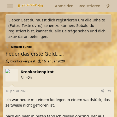
Anmelden
Registrieren
Lieber Gast du musst dich registrieren um alle Inhalte
(Fotos, Texte uvm.) sehen zu können. Sobald du
registriert bist, kannst du alle Beiträge sehen und dich
aktiv daran beteiligen.
Neuzeit Funde
heuer das erste Gold......
E
E
Kronkorkenpirat
16 Januar 2020
r
r
s
s
Kronkorkenpirat
t
t
Alm-Öhi
e
e
l
l
l
l
16 Januar 2020
#1
e
t
r
a
ich war heute mit einem kollegen in einem waldstück, das
m
zeitweise nicht gefroren ist.
nach ein paar minuten fand ich diesen ohrring, der aus