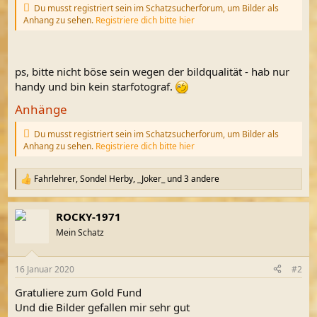
Du musst registriert sein im Schatzsucherforum, um Bilder als
Anhang zu sehen.
Registriere dich bitte hier
ps, bitte nicht böse sein wegen der bildqualität - hab nur
handy und bin kein starfotograf.
Anhänge
Du musst registriert sein im Schatzsucherforum, um Bilder als
Anhang zu sehen.
Registriere dich bitte hier
Fahrlehrer
,
Sondel Herby
,
_Joker_
und 3 andere
R
e
a
ROCKY-1971
k
t
Mein Schatz
i
o
n
16 Januar 2020
#2
e
n
Gratuliere zum Gold Fund
:
Und die Bilder gefallen mir sehr gut