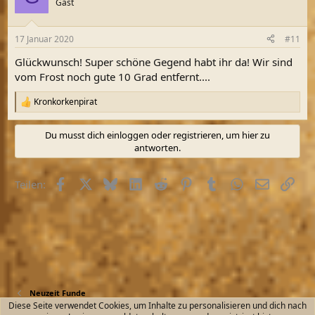
Gast
i
o
n
17 Januar 2020
#11
e
n
Glückwunsch! Super schöne Gegend habt ihr da! Wir sind
:
vom Frost noch gute 10 Grad entfernt....
Kronkorkenpirat
R
e
a
Du musst dich einloggen oder registrieren, um hier zu
k
antworten.
t
i
o
Facebook
X (Twitter)
Bluesky
LinkedIn
Reddit
Pinterest
Tumblr
WhatsApp
E-Mail
Link
Teilen:
n
e
n
:
Neuzeit Funde
Diese Seite verwendet Cookies, um Inhalte zu personalisieren und dich nach