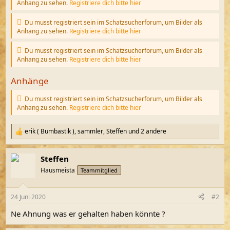
Anhang zu sehen.
Registriere dich bitte hier
Du musst registriert sein im Schatzsucherforum, um Bilder als
Anhang zu sehen.
Registriere dich bitte hier
Du musst registriert sein im Schatzsucherforum, um Bilder als
Anhang zu sehen.
Registriere dich bitte hier
Anhänge
Du musst registriert sein im Schatzsucherforum, um Bilder als
Anhang zu sehen.
Registriere dich bitte hier
erik ( Bumbastik )
,
sammler
,
Steffen
und 2 andere
R
e
a
Steffen
k
t
Hausmeista
Teammitglied
i
o
n
24 Juni 2020
#2
e
n
Ne Ahnung was er gehalten haben könnte ?
: