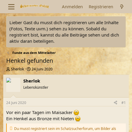
Anmelden
Registrieren
Lieber Gast du musst dich registrieren um alle Inhalte
(Fotos, Texte uvm.) sehen zu können. Sobald du
registriert bist, kannst du alle Beiträge sehen und dich
aktiv daran beteiligen.
Funde aus dem Mittelalter
Henkel gefunden
E
E
Sherlok
24 Juni 2020
r
r
s
s
Sherlok
t
t
Lebenskünstler
e
e
l
l
l
l
24 Juni 2020
#1
e
t
r
a
Vor ein paar Tagen im Maisacker
m
Ein Henkel aus Bronze mit Nieten
Du musst registriert sein im Schatzsucherforum, um Bilder als