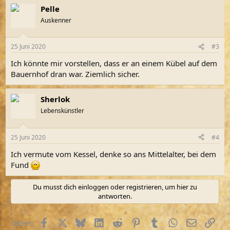
Pelle
Auskenner
25 Juni 2020
#3
Ich könnte mir vorstellen, dass er an einem Kübel auf dem
Bauernhof dran war. Ziemlich sicher.
Sherlok
Lebenskünstler
25 Juni 2020
#4
Ich vermute vom Kessel, denke so ans Mittelalter, bei dem
Fund
Du musst dich einloggen oder registrieren, um hier zu
antworten.
Facebook
X (Twitter)
Bluesky
LinkedIn
Reddit
Pinterest
Tumblr
WhatsApp
E-Mail
Link
Teilen: