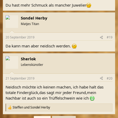
Du hast mehr Schmuck als mancher Juwelier
Sondel Herby
Matjes Titan
20 September 2019
#19
Da kann man aber neidisch werden.
Sherlok
Lebenskünstler
21 September 2019
#20
Neidisch möchte ich keinen machen, ich habe halt das
totale Finderglück,das sagt mir jeder Freund,mein
Nachbar ist auch so ein Trüffelschwein wie ich
Steffen
und
Sondel Herby
R
e
a