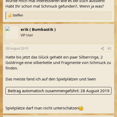
Würde mich mal interessieren wie es bei Euch aussieht!
Habt Ihr schon mal Schmuck gefunden?, Wenn ja was?
Steffen
R
e
a
erik ( Bumbastik )
k
t
VIP User
i
o
n
28 August 2019
#2
e
n
Hatte bis jetzt das Glück gehabt ein paar Silberringe, 2
:
Goldringe eine silberkette und Fragmente von Schmuck zu
finden.
Das meiste fand ich auf den Spielplätzen und Seen
Beitrag automatisch zusammengeführt:
28 August 2019
Spielplätze darf man nicht unterschätzen