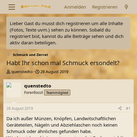
Anmelden
Registrieren
Lieber Gast du musst dich registrieren um alle Inhalte
(Fotos, Texte uvm.) sehen zu können. Sobald du
registriert bist, kannst du alle Beiträge sehen und dich
aktiv daran beteiligen.
Schmuck und Zierrat
Habt Ihr schon mal Schmuck ersondelt?
E
E
quenstedto
28 August 2019
r
r
s
s
quenstedto
t
t
Forenfossil
Teammitglied
e
e
l
l
l
l
28 August 2019
#1
e
t
r
a
Da ich außer Münzen, Knöpfen, Landwitschaftlichen
m
Geräteteilen, Nägeln und Abziehlaschen noch keinen
Schmuck oder ähnliches gefunden habe.