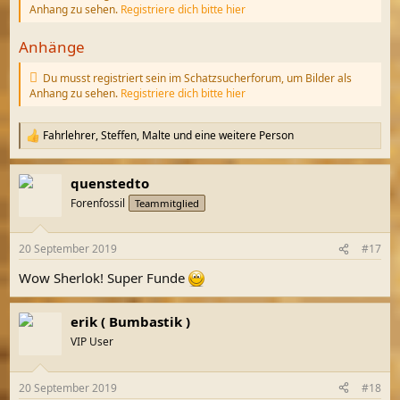
Anhang zu sehen.
Registriere dich bitte hier
Anhänge
Du musst registriert sein im Schatzsucherforum, um Bilder als
Anhang zu sehen.
Registriere dich bitte hier
Fahrlehrer
,
Steffen
,
Malte
und eine weitere Person
R
e
a
quenstedto
k
t
Forenfossil
Teammitglied
i
o
n
20 September 2019
#17
e
n
Wow Sherlok! Super Funde
:
erik ( Bumbastik )
VIP User
20 September 2019
#18