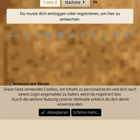
Letzte
1 von 2
Nächste
k
t
Du musst dich einloggen oder registrieren, um hier zu
i
antworten.
o
n
e
Facebook
X (Twitter)
Bluesky
LinkedIn
Reddit
Pinterest
Tumblr
WhatsApp
E-Mail
Link
n
Teilen:
:
Schmuck und Zierrat
Diese Seite verwendet Cookies, um Inhalte zu personalisieren und dich nach
einem Login angemeldet zu halten, wenn du registriert bist.
Kontakt
Nutzungsbedingungen
Datenschutz
Durch die weitere Nutzung unserer Webseite erklärst du dich damit
Hilfe und Impressum
Start
R
einverstanden.
S
S
Akzeptieren
Erfahre mehr…
®
Community platform by XenForo
© 2010-2026 XenForo Ltd.