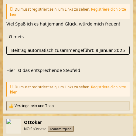
Du musst registriert sein, um Links zu sehen.
Registriere dich bitte
hier
Viel Spaß ich es hat jemand Glück, würde mich freuen!
LG mets
Beitrag automatisch zusammengeführt:
8 Januar 2025
Hier ist das entsprechende Steufeld :
Du musst registriert sein, um Links zu sehen.
Registriere dich bitte
hier
Vercingetorix
und
Theo
R
e
a
Ottokar
k
t
NÖ Spürnase
Teammitglied
i