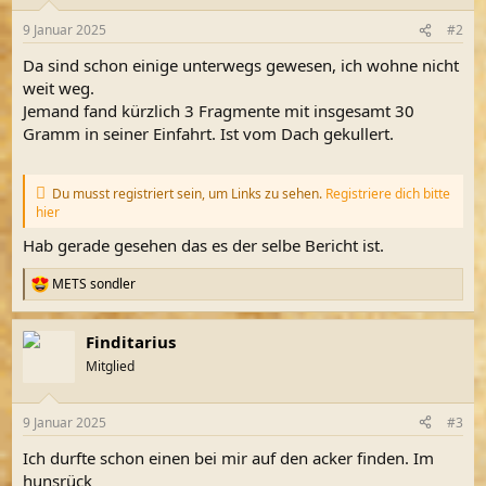
o
n
9 Januar 2025
#2
e
n
Da sind schon einige unterwegs gewesen, ich wohne nicht
:
weit weg.
Jemand fand kürzlich 3 Fragmente mit insgesamt 30
Gramm in seiner Einfahrt. Ist vom Dach gekullert.
Du musst registriert sein, um Links zu sehen.
Registriere dich bitte
hier
Hab gerade gesehen das es der selbe Bericht ist.
METS sondler
R
e
a
Finditarius
k
t
Mitglied
i
o
n
9 Januar 2025
#3
e
n
Ich durfte schon einen bei mir auf den acker finden. Im
:
hunsrück