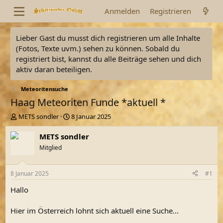
Anmelden
Registrieren
Lieber Gast du musst dich registrieren um alle Inhalte
(Fotos, Texte uvm.) sehen zu können. Sobald du
registriert bist, kannst du alle Beiträge sehen und dich
aktiv daran beteiligen.
Meteoritensuche
Haag Meteoriten Funde *aktuell *
E
E
METS sondler
8 Januar 2025
r
r
s
s
METS sondler
t
t
Mitglied
e
e
l
l
l
l
8 Januar 2025
#1
e
t
r
a
Hallo
m
Hier im Österreich lohnt sich aktuell eine Suche...