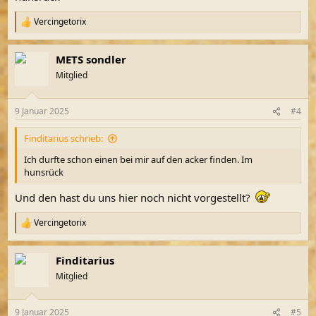
Vercingetorix
R
e
a
METS sondler
k
t
Mitglied
i
o
n
9 Januar 2025
#4
e
n
Finditarius schrieb:
:
Ich durfte schon einen bei mir auf den acker finden. Im
hunsrück
Und den hast du uns hier noch nicht vorgestellt?
Vercingetorix
R
e
a
Finditarius
k
t
Mitglied
i
o
n
9 Januar 2025
#5