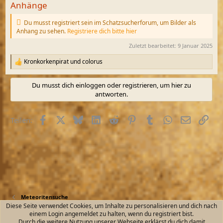
Anhänge
Du musst registriert sein im Schatzsucherforum, um Bilder als
Anhang zu sehen.
Registriere dich bitte hier
Zuletzt bearbeitet:
9 Januar 2025
Kronkorkenpirat
und
colorus
R
e
a
Du musst dich einloggen oder registrieren, um hier zu
k
antworten.
t
i
o
Facebook
X (Twitter)
Bluesky
LinkedIn
Reddit
Pinterest
Tumblr
WhatsApp
E-Mail
Link
Teilen:
n
e
n
:
Meteoritensuche
Diese Seite verwendet Cookies, um Inhalte zu personalisieren und dich nach
einem Login angemeldet zu halten, wenn du registriert bist.
Kontakt
Nutzungsbedingungen
Datenschutz
Durch die weitere Nutzung unserer Webseite erklärst du dich damit