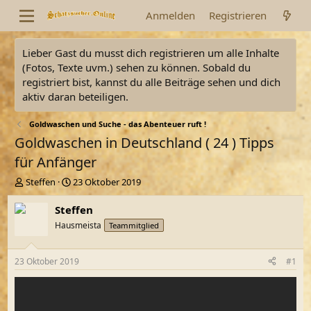
Anmelden
Registrieren
Lieber Gast du musst dich registrieren um alle Inhalte
(Fotos, Texte uvm.) sehen zu können. Sobald du
registriert bist, kannst du alle Beiträge sehen und dich
aktiv daran beteiligen.
Goldwaschen und Suche - das Abenteuer ruft !
Goldwaschen in Deutschland ( 24 ) Tipps
für Anfänger
E
E
Steffen
23 Oktober 2019
r
r
s
s
Steffen
t
t
Hausmeista
Teammitglied
e
e
l
l
l
l
23 Oktober 2019
#1
e
t
r
a
m