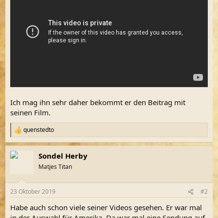
Ich mag ihn sehr daher bekommt er den Beitrag mit
seinen Film.
quenstedto
R
e
a
Sondel Herby
k
t
Matjes Titan
i
o
n
23 Oktober 2019
#2
e
n
Habe auch schon viele seiner Videos gesehen. Er war mal
:
in der Auswahl für Amerika. Da war mal eine Sendung auf