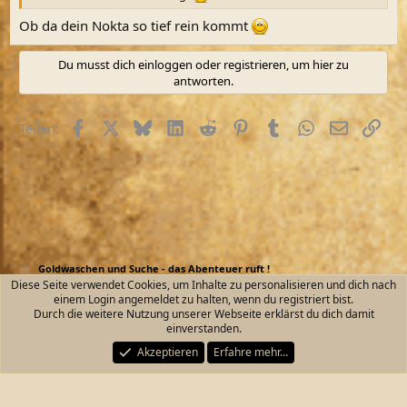
Ob da dein Nokta so tief rein kommt
Du musst dich einloggen oder registrieren, um hier zu
antworten.
Facebook
X (Twitter)
Bluesky
LinkedIn
Reddit
Pinterest
Tumblr
WhatsApp
E-Mail
Link
Teilen:
Goldwaschen und Suche - das Abenteuer ruft !
Diese Seite verwendet Cookies, um Inhalte zu personalisieren und dich nach
einem Login angemeldet zu halten, wenn du registriert bist.
Kontakt
Nutzungsbedingungen
Datenschutz
Durch die weitere Nutzung unserer Webseite erklärst du dich damit
Hilfe und Impressum
Start
R
einverstanden.
S
S
Akzeptieren
Erfahre mehr…
®
Community platform by XenForo
© 2010-2026 XenForo Ltd.