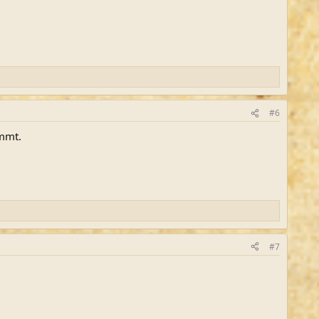
#6
ommt.
#7