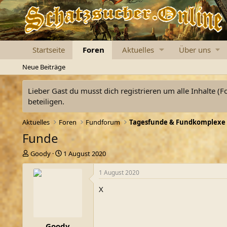
Startseite
Foren
Aktuelles
Über uns
Neue Beiträge
Lieber Gast du musst dich registrieren um alle Inhalte (F
beteiligen.
Aktuelles
Foren
Fundforum
Tagesfunde & Fundkomplexe
Funde
E
E
Goody
1 August 2020
r
r
s
s
1 August 2020
t
t
X
e
e
l
l
l
l
e
t
Goody
r
a