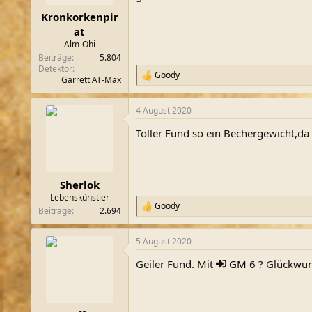
e
n
Kronkorkenpir
:
at
Alm-Öhi
Beiträge
5.804
Detektor
Goody
R
Garrett AT-Max
e
a
4 August 2020
k
t
Toller Fund so ein Bechergewicht,da
i
o
n
e
n
Sherlok
:
Lebenskünstler
Goody
R
Beiträge
2.694
e
a
5 August 2020
k
t
Geiler Fund. Mit
GM
6 ? Glückwu
i
o
n
e
n