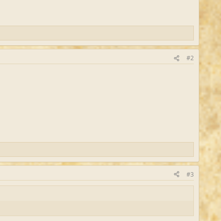
#2
#3