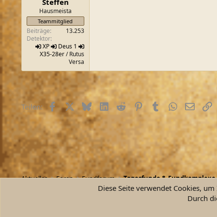
Steffen
:
Hausmeista
Teammitglied
Beiträge
13.253
Detektor
XP
Deus 1
X35-28er
/ Rutus
Versa
Facebook
X (Twitter)
Bluesky
LinkedIn
Reddit
Pinterest
Tumblr
WhatsApp
E-Mail
L
Teilen:
Aktuelles
Foren
Fundforum
Tagesfunde & Fundkomplexe
Diese Seite verwendet Cookies, um I
Durch di