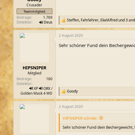
m
Crusader
Teammitglied
Beiträge
1.769
Steffen
,
Fahrlehrer
,
EkelAlfred
und 3 and
R
Detektor
Deus
e
a
2 August 2020
k
t
Sehr schöner Fund dein Bechergewic
i
o
n
e
n
HIPSNIPER
:
Mitglied
Beiträge
160
Detektor
XP
ORX
/
Goody
R
Golden Mask 4 WD
e
a
2 August 2020
k
t
i
HIPSNIPER schrieb:
o
n
Sehr schöner Fund dein Bechergewicht, 
e