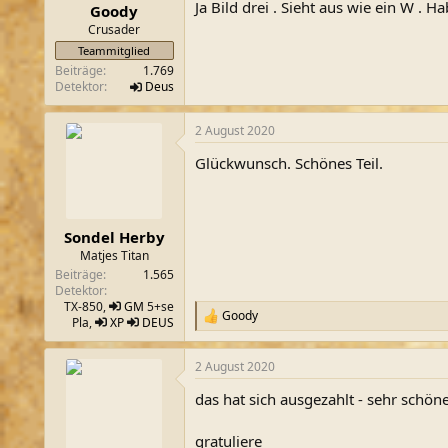
n
Ja Bild drei . Sieht aus wie ein W . H
Goody
:
Crusader
Teammitglied
Beiträge
1.769
Detektor
Deus
2 August 2020
Glückwunsch. Schönes Teil.
Sondel Herby
Matjes Titan
Beiträge
1.565
Detektor
TX-850,
GM
5+se
Goody
R
Pla,
XP
DEUS
e
a
2 August 2020
k
t
das hat sich ausgezahlt - sehr schö
i
o
n
gratuliere