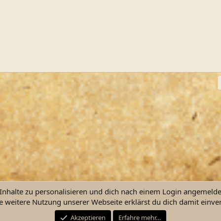
ink
nhalte zu personalisieren und dich nach einem Login angemeldet 
e weitere Nutzung unserer Webseite erklärst du dich damit einve
Kontakt
Nutzu
Akzeptieren
Erfahre mehr…
®