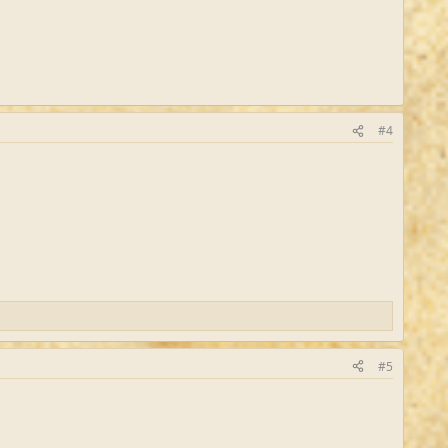
#4
#5