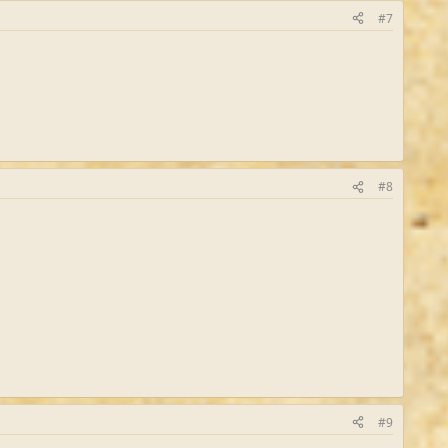
#7
#8
#9