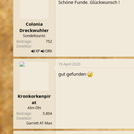
Schöne Funde. Glückwunsch !
Colonia
Dreckwuhler
Sondeltourist
Beiträge
752
Detektor
XP
ORX
19 April 2020
gut gefunden
Kronkorkenpir
at
Alm-Öhi
Beiträge
5.804
Detektor
Garrett AT-Max