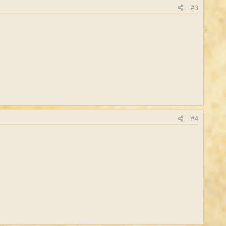
#3
#4