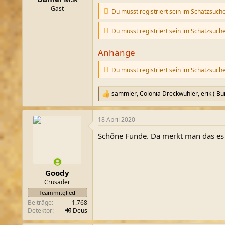
m
Gast
Du musst registriert sein im Schatzsuch
Du musst registriert sein im Schatzsuch
Anhänge
Du musst registriert sein im Schatzsuch
sammler
,
Colonia Dreckwuhler
,
erik ( B
R
e
a
18 April 2020
k
t
Schöne Funde. Da merkt man das es 
i
o
n
e
n
Goody
:
Crusader
Teammitglied
Beiträge
1.768
Detektor
Deus