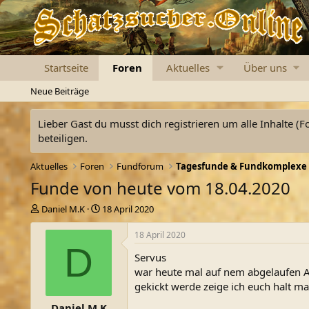
Startseite
Foren
Aktuelles
Über uns
Neue Beiträge
Lieber Gast du musst dich registrieren um alle Inhalte (F
beteiligen.
Aktuelles
Foren
Fundforum
Tagesfunde & Fundkomplexe
Funde von heute vom 18.04.2020
E
E
Daniel M.K
18 April 2020
r
r
s
s
18 April 2020
t
t
D
Servus
e
e
l
l
war heute mal auf nem abgelaufen 
l
l
gekickt werde zeige ich euch halt m
e
t
Daniel M.K
r
a