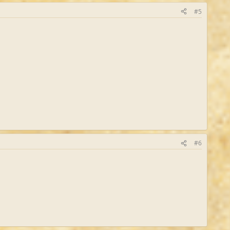
#5
#6