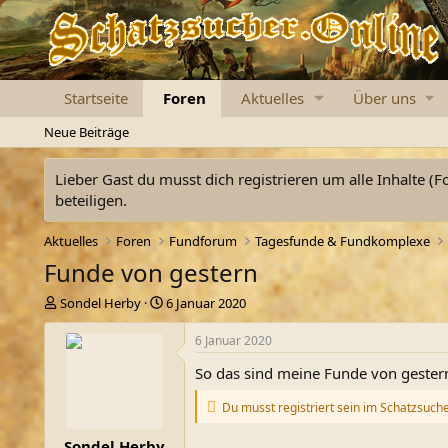
Startseite
Foren
Aktuelles
Über uns
Neue Beiträge
Lieber Gast du musst dich registrieren um alle Inhalte (F
beteiligen.
Aktuelles
Foren
Fundforum
Tagesfunde & Fundkomplexe
Funde von gestern
E
E
Sondel Herby
6 Januar 2020
r
r
s
s
6 Januar 2020
t
t
So das sind meine Funde von gester
e
e
l
l
Du musst registriert sein im Schatzsuch
l
l
e
t
Sondel Herby
r
a