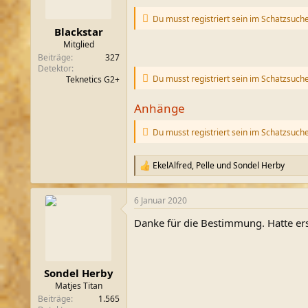
n
e
Du musst registriert sein im Schatzsuch
n
Blackstar
:
Mitglied
Beiträge
327
Detektor
Du musst registriert sein im Schatzsuch
Teknetics G2+
Anhänge
Du musst registriert sein im Schatzsuch
EkelAlfred
,
Pelle
und
Sondel Herby
R
e
a
6 Januar 2020
k
t
Danke für die Bestimmung. Hatte ers
i
o
n
e
n
Sondel Herby
:
Matjes Titan
Beiträge
1.565