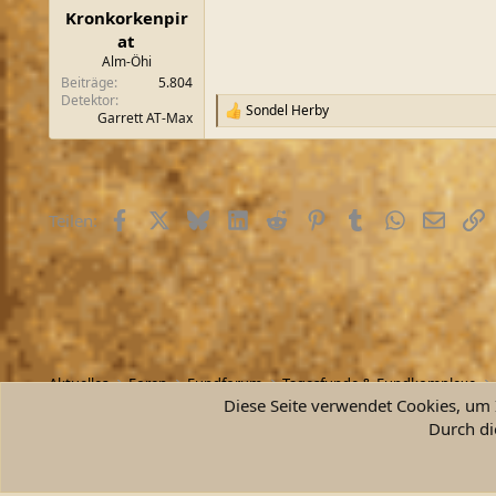
n
Kronkorkenpir
:
at
Alm-Öhi
Beiträge
5.804
Detektor
Sondel Herby
R
Garrett AT-Max
e
a
k
t
i
Facebook
X (Twitter)
Bluesky
LinkedIn
Reddit
Pinterest
Tumblr
WhatsApp
E-Mail
L
Teilen:
o
n
e
n
:
Aktuelles
Foren
Fundforum
Tagesfunde & Fundkomplexe
Diese Seite verwendet Cookies, um I
Durch di