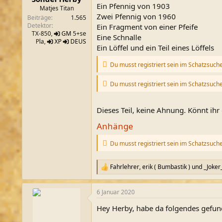
Ein Pfennig von 1903
m
Matjes Titan
Zwei Pfennig von 1960
Beiträge
1.565
Detektor
Ein Fragment von einer Pfeife
TX-850,
GM
5+se
Eine Schnalle
Pla,
XP
DEUS
Ein Löffel und ein Teil eines Löffels
Du musst registriert sein im Schatzsuch
Du musst registriert sein im Schatzsuch
Dieses Teil, keine Ahnung. Könnt ih
Anhänge
Du musst registriert sein im Schatzsuch
Fahrlehrer
,
erik ( Bumbastik )
und
_Joker
R
e
a
6 Januar 2020
k
t
Hey Herby, habe da folgendes gefun
i
o