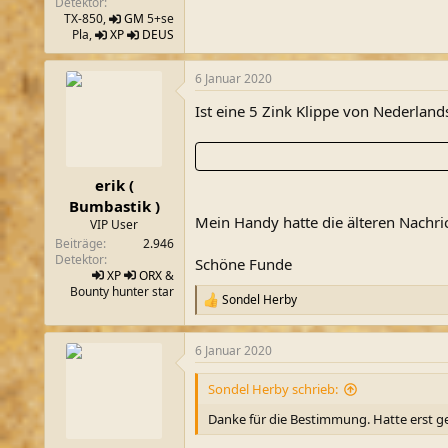
Detektor
TX-850,
GM
5+se
Pla,
XP
DEUS
6 Januar 2020
Ist eine 5 Zink Klippe von Nederland
erik (
Bumbastik )
Mein Handy hatte die älteren Nachri
VIP User
Beiträge
2.946
Detektor
Schöne Funde
XP
ORX
&
Bounty hunter star
Sondel Herby
R
e
a
6 Januar 2020
k
t
i
Sondel Herby schrieb:
o
n
Danke für die Bestimmung. Hatte erst ge
e