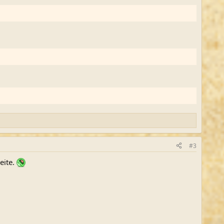
#3
eite.