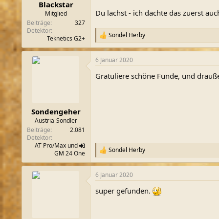
n
Blackstar
:
Du lachst - ich dachte das zuerst au
Mitglied
Beiträge
327
Detektor
Sondel Herby
R
Teknetics G2+
e
a
6 Januar 2020
k
t
Gratuliere schöne Funde, und drauß
i
o
n
e
n
Sondengeher
:
Austria-Sondler
Beiträge
2.081
Detektor
AT Pro/Max und
Sondel Herby
R
GM
24 One
e
a
6 Januar 2020
k
t
super gefunden.
i
o
n
e