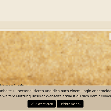
ink
Neuzeit Funde
nhalte zu personalisieren und dich nach einem Login angemeldet 
e weitere Nutzung unserer Webseite erklärst du dich damit einve
Kontakt
Nutzu
Akzeptieren
Erfahre mehr…
®
Community platform by XenForo
© 2010-2026 XenForo Ltd.