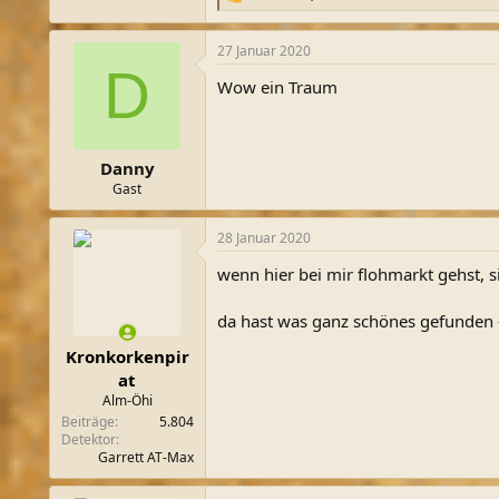
R
e
a
27 Januar 2020
k
D
t
Wow ein Traum
i
o
n
e
n
Danny
:
Gast
28 Januar 2020
wenn hier bei mir flohmarkt gehst, s
da hast was ganz schönes gefunden
Kronkorkenpir
at
Alm-Öhi
Beiträge
5.804
Detektor
Garrett AT-Max