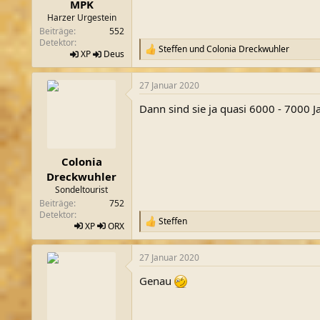
MPK
Harzer Urgestein
Beiträge
552
Detektor
Steffen
und
Colonia Dreckwuhler
R
XP
Deus
e
a
27 Januar 2020
k
t
Dann sind sie ja quasi 6000 - 7000 Ja
i
o
n
e
n
Colonia
:
Dreckwuhler
Sondeltourist
Beiträge
752
Detektor
Steffen
R
XP
ORX
e
a
27 Januar 2020
k
t
Genau
i
o
n
e