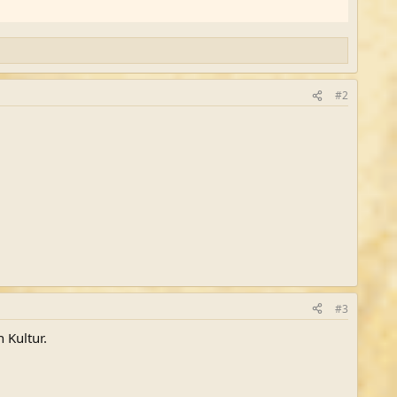
#2
#3
 Kultur.