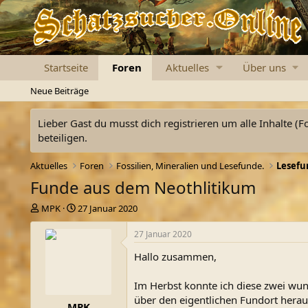
Startseite
Foren
Aktuelles
Über uns
Neue Beiträge
Lieber Gast du musst dich registrieren um alle Inhalte (F
beteiligen.
Aktuelles
Foren
Fossilien, Mineralien und Lesefunde.
Lesefun
Funde aus dem Neothlitikum
E
E
MPK
27 Januar 2020
r
r
s
s
27 Januar 2020
t
t
Hallo zusammen,
e
e
l
l
l
l
Im Herbst konnte ich diese zwei wun
e
t
über den eigentlichen Fundort herau
MPK
r
a