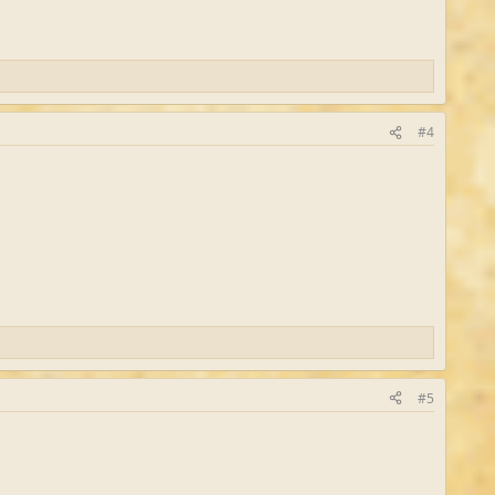
#4
#5