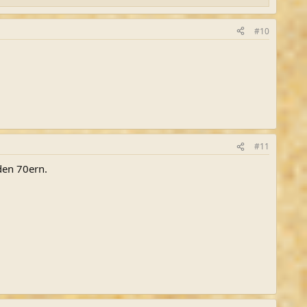
#10
#11
den 70ern.