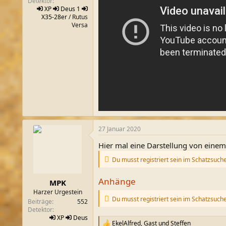
Detektor
XP
Deus 1
X35-28er
/ Rutus
Versa
27 Januar 2020
Hier mal eine Darstellung von einem
Du musst registriert sein im Schatzsuch
Anhänge
MPK
Harzer Urgestein
Du musst registriert sein im Schatzsuch
Beiträge
552
Detektor
XP
Deus
EkelAlfred
,
Gast
und
Steffen