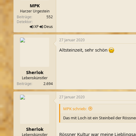
n
MPK
:
Harzer Urgestein
Beiträge
552
Detektor
XP
Deus
27 Januar 2020
Altsteinzeit, sehr schön
Sherlok
Lebenskünstler
Beiträge
2.694
27 Januar 2020
MPK schrieb:
Das mit Loch ist ein Steinbeil der Rössne
Sherlok
Rössner Kultur war meine Lieblings
Lebenskünstler