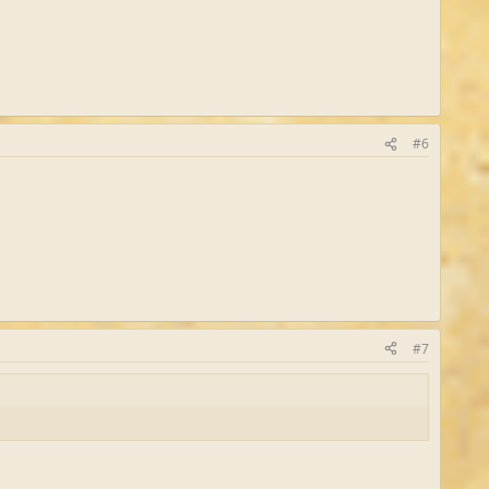
#6
#7