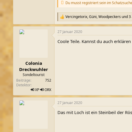
Du musst registriert sein im Schatzsuch
Vercingetorix
,
Güni
,
Woodpeckers
und 3
R
e
a
27 Januar 2020
k
t
Coole Teile. Kannst du auch erklären 
i
o
n
e
n
Colonia
:
Dreckwuhler
Sondeltourist
Beiträge
752
Detektor
XP
ORX
27 Januar 2020
Das mit Loch ist ein Steinbeil der Rö