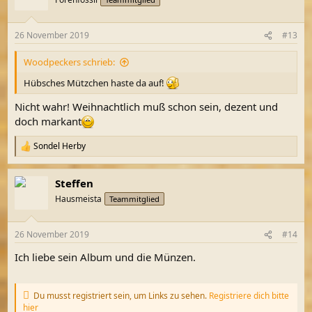
26 November 2019
#13
Woodpeckers schrieb:
Hübsches Mützchen haste da auf!
Nicht wahr! Weihnachtlich muß schon sein, dezent und
doch markant
Sondel Herby
R
e
a
Steffen
k
t
Hausmeista
Teammitglied
i
o
n
26 November 2019
#14
e
n
Ich liebe sein Album und die Münzen.
:
Du musst registriert sein, um Links zu sehen.
Registriere dich bitte
hier