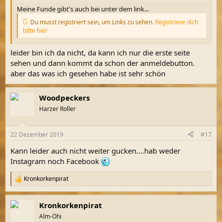
Meine Funde gibt's auch bei unter dem link...
Du musst registriert sein, um Links zu sehen.
Registriere dich
bitte hier
leider bin ich da nicht, da kann ich nur die erste seite
sehen und dann kommt da schon der anmeldebutton.
aber das was ich gesehen habe ist sehr schön
Woodpeckers
Harzer Roller
22 Dezember 2019
#17
Kann leider auch nicht weiter gucken....hab weder
Instagram noch Facebook
Kronkorkenpirat
R
e
a
Kronkorkenpirat
k
t
Alm-Öhi
i