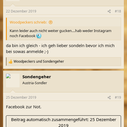
o
n
22 Dezember 2019
#18
e
n
Woodpeckers schrieb:
:
Kann leider auch nicht weiter gucken....hab weder Instagram
noch Facebook
da bin ich gleich - ich geh lieber sondeln bevor ich mich
bei sowas anmelde ;-)
Woodpeckers
und
Sondengeher
R
e
a
Sondengeher
k
t
Austria-Sondler
i
o
n
25 Dezember 2019
#19
e
n
Facebook zur Not.
:
Beitrag automatisch zusammengeführt:
25 Dezember
2019