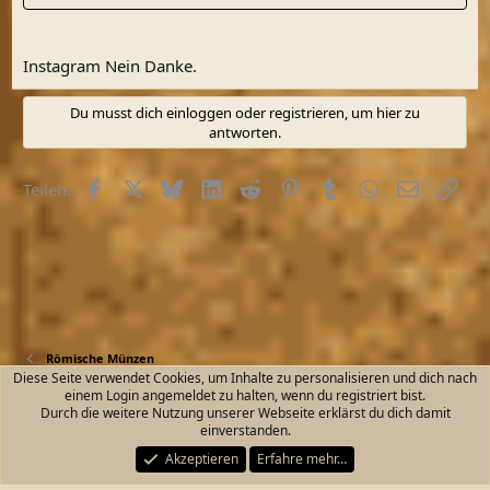
Instagram Nein Danke.
Du musst dich einloggen oder registrieren, um hier zu
antworten.
Facebook
X (Twitter)
Bluesky
LinkedIn
Reddit
Pinterest
Tumblr
WhatsApp
E-Mail
Link
Teilen:
Römische Münzen
Diese Seite verwendet Cookies, um Inhalte zu personalisieren und dich nach
einem Login angemeldet zu halten, wenn du registriert bist.
Kontakt
Nutzungsbedingungen
Datenschutz
Durch die weitere Nutzung unserer Webseite erklärst du dich damit
Hilfe und Impressum
Start
R
einverstanden.
S
S
Akzeptieren
Erfahre mehr…
®
Community platform by XenForo
© 2010-2026 XenForo Ltd.