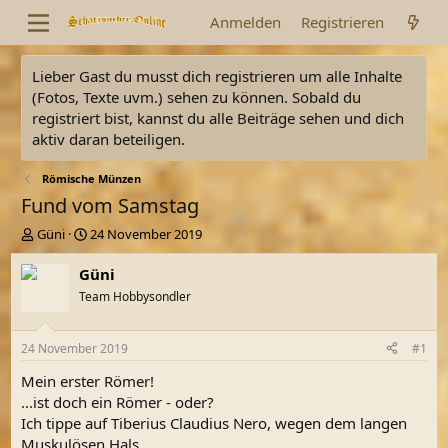
Anmelden
Registrieren
Lieber Gast du musst dich registrieren um alle Inhalte
(Fotos, Texte uvm.) sehen zu können. Sobald du
registriert bist, kannst du alle Beiträge sehen und dich
aktiv daran beteiligen.
Römische Münzen
Fund vom Samstag
E
E
Güni
24 November 2019
r
r
s
s
Güni
t
t
Team Hobbysondler
e
e
l
l
l
l
24 November 2019
#1
e
t
r
a
Mein erster Römer!
m
...ist doch ein Römer - oder?
Ich tippe auf Tiberius Claudius Nero, wegen dem langen
Muskulösen Hals.