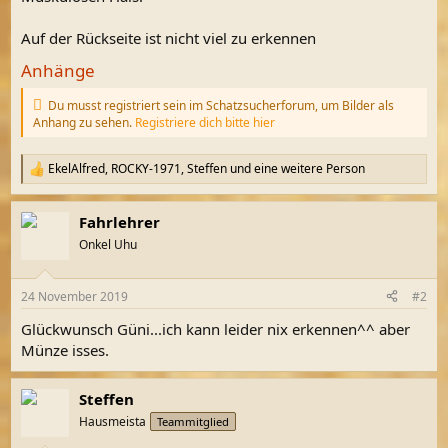
Auf der Rückseite ist nicht viel zu erkennen
Anhänge
Du musst registriert sein im Schatzsucherforum, um Bilder als
Anhang zu sehen.
Registriere dich bitte hier
EkelAlfred
,
ROCKY-1971
,
Steffen
und eine weitere Person
R
e
a
Fahrlehrer
k
t
Onkel Uhu
i
o
n
24 November 2019
#2
e
n
Glückwunsch Güni...ich kann leider nix erkennen^^ aber
:
Münze isses.
Steffen
Hausmeista
Teammitglied