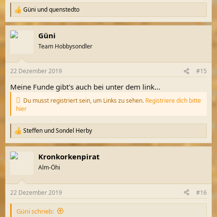
Güni
und
quenstedto
R
e
a
Güni
k
t
Team Hobbysondler
i
o
n
22 Dezember 2019
#15
e
n
Meine Funde gibt's auch bei unter dem link...
:
Du musst registriert sein, um Links zu sehen.
Registriere dich bitte
hier
Steffen
und
Sondel Herby
R
e
a
Kronkorkenpirat
k
t
Alm-Öhi
i
o
n
22 Dezember 2019
#16
e
n
Güni schrieb:
: