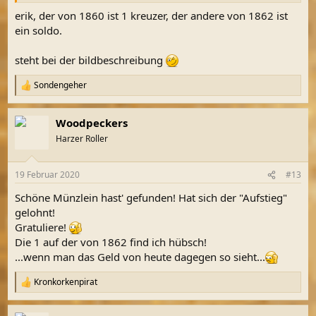
erik, der von 1860 ist 1 kreuzer, der andere von 1862 ist
ein soldo.
steht bei der bildbeschreibung
Sondengeher
R
e
a
Woodpeckers
k
t
Harzer Roller
i
o
n
19 Februar 2020
#13
e
n
Schöne Münzlein hast' gefunden! Hat sich der "Aufstieg"
:
gelohnt!
Gratuliere!
Die 1 auf der von 1862 find ich hübsch!
...wenn man das Geld von heute dagegen so sieht...
Kronkorkenpirat
R
e
a