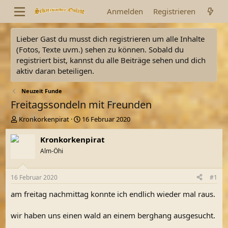
Anmelden
Registrieren
Lieber Gast du musst dich registrieren um alle Inhalte
(Fotos, Texte uvm.) sehen zu können. Sobald du
registriert bist, kannst du alle Beiträge sehen und dich
aktiv daran beteiligen.
Neuzeit Funde
Freitagssondeln mit Freunden
E
E
Kronkorkenpirat
16 Februar 2020
r
r
s
s
Kronkorkenpirat
t
t
Alm-Öhi
e
e
l
l
l
l
16 Februar 2020
#1
e
t
r
a
am freitag nachmittag konnte ich endlich wieder mal raus.
m
wir haben uns einen wald an einem berghang ausgesucht.