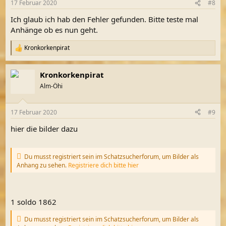
17 Februar 2020
#8
e
n
Ich glaub ich hab den Fehler gefunden. Bitte teste mal
:
Anhänge ob es nun geht.
Kronkorkenpirat
R
e
a
Kronkorkenpirat
k
t
Alm-Öhi
i
o
n
17 Februar 2020
#9
e
n
hier die bilder dazu
:
Du musst registriert sein im Schatzsucherforum, um Bilder als
Anhang zu sehen.
Registriere dich bitte hier
1 soldo 1862
Du musst registriert sein im Schatzsucherforum, um Bilder als