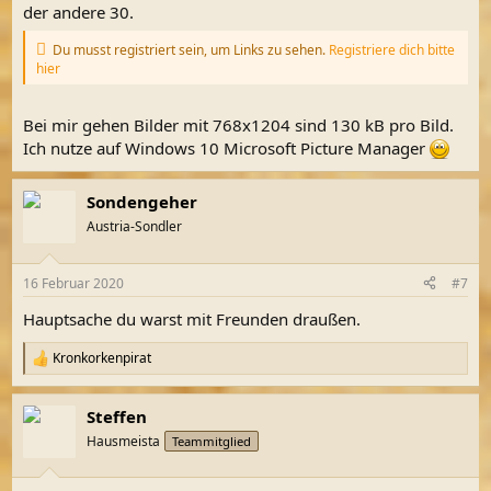
der andere 30.
Du musst registriert sein, um Links zu sehen.
Registriere dich bitte
hier
Bei mir gehen Bilder mit 768x1204 sind 130 kB pro Bild.
Ich nutze auf Windows 10 Microsoft Picture Manager
Sondengeher
Austria-Sondler
16 Februar 2020
#7
Hauptsache du warst mit Freunden draußen.
Kronkorkenpirat
R
e
a
Steffen
k
t
Hausmeista
Teammitglied
i
o
n