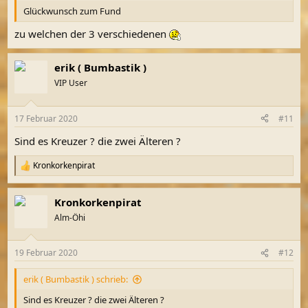
Glückwunsch zum Fund
zu welchen der 3 verschiedenen
erik ( Bumbastik )
VIP User
17 Februar 2020
#11
Sind es Kreuzer ? die zwei Älteren ?
Kronkorkenpirat
R
e
a
Kronkorkenpirat
k
t
Alm-Öhi
i
o
n
19 Februar 2020
#12
e
n
erik ( Bumbastik ) schrieb:
:
Sind es Kreuzer ? die zwei Älteren ?