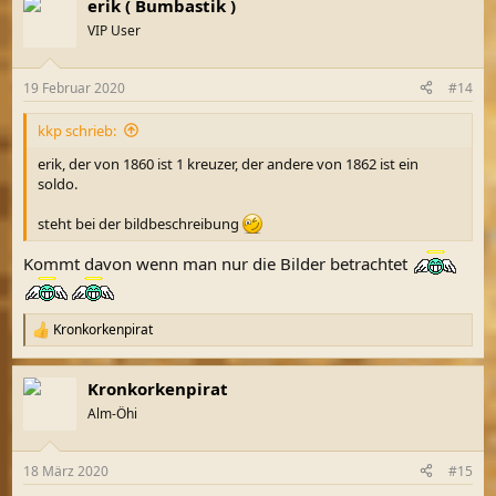
erik ( Bumbastik )
k
t
VIP User
i
o
n
19 Februar 2020
#14
e
n
kkp schrieb:
:
erik, der von 1860 ist 1 kreuzer, der andere von 1862 ist ein
soldo.
steht bei der bildbeschreibung
Kommt davon wenn man nur die Bilder betrachtet
Kronkorkenpirat
R
e
a
Kronkorkenpirat
k
t
Alm-Öhi
i
o
n
18 März 2020
#15
e