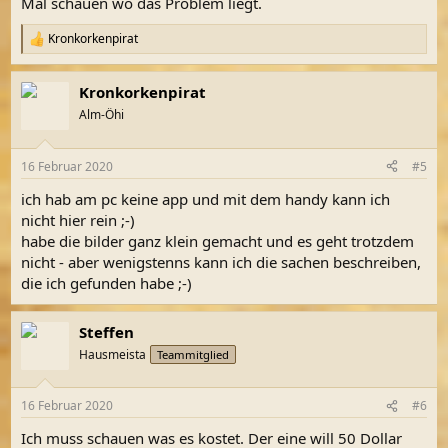
Mal schauen wo das Problem liegt.
Kronkorkenpirat
R
e
a
Kronkorkenpirat
k
t
Alm-Öhi
i
o
n
16 Februar 2020
#5
e
n
ich hab am pc keine app und mit dem handy kann ich
:
nicht hier rein ;-)
habe die bilder ganz klein gemacht und es geht trotzdem
nicht - aber wenigstenns kann ich die sachen beschreiben,
die ich gefunden habe ;-)
Steffen
Hausmeista
Teammitglied
16 Februar 2020
#6
Ich muss schauen was es kostet. Der eine will 50 Dollar