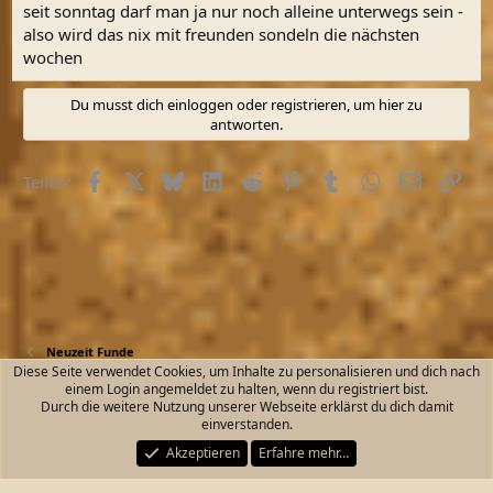
n
seit sonntag darf man ja nur noch alleine unterwegs sein -
:
also wird das nix mit freunden sondeln die nächsten
wochen
Du musst dich einloggen oder registrieren, um hier zu
antworten.
Facebook
X (Twitter)
Bluesky
LinkedIn
Reddit
Pinterest
Tumblr
WhatsApp
E-Mail
Link
Teilen:
Neuzeit Funde
Diese Seite verwendet Cookies, um Inhalte zu personalisieren und dich nach
einem Login angemeldet zu halten, wenn du registriert bist.
Kontakt
Nutzungsbedingungen
Datenschutz
Durch die weitere Nutzung unserer Webseite erklärst du dich damit
Hilfe und Impressum
Start
R
einverstanden.
S
S
Akzeptieren
Erfahre mehr…
®
Community platform by XenForo
© 2010-2026 XenForo Ltd.