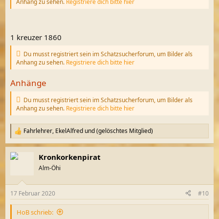
Anhang zu sehen.
Registriere dich bitte hier
1 kreuzer 1860
Du musst registriert sein im Schatzsucherforum, um Bilder als
Anhang zu sehen.
Registriere dich bitte hier
Anhänge
Du musst registriert sein im Schatzsucherforum, um Bilder als
Anhang zu sehen.
Registriere dich bitte hier
Fahrlehrer
,
EkelAlfred
und
(gelöschtes Mitglied)
R
e
a
Kronkorkenpirat
k
t
Alm-Öhi
i
o
n
17 Februar 2020
#10
e
n
HoB schrieb:
: