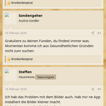
Kronkorkenpirat
R
e
a
Sondengeher
k
t
Austria-Sondler
i
o
n
16 Februar 2020
#3
e
n
Gratuliere zu deinen Funden, du findest immer was.
:
Momentan komme ich aus Gesundheitlichen Gründen
nicht zum suchen.
Kronkorkenpirat
R
e
a
Steffen
k
t
Hausmeista
Teammitglied
i
o
n
16 Februar 2020
#4
e
n
Ich hab das Problem mit dem Bilder auch. Hab mir ne App
:
installiert die Bilder kleiner macht.